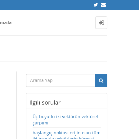
mızda
İlgili sorular
Üç boyutlu iki vektörün vektörel
çarpımı
başlangıç noktası orijin olan tüm
iki boyutlu vektörlerin kümesi