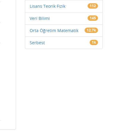
Lisans Teorik Fizik
112
Veri Bilimi
145
Orta Öğretim Matematik
12.7k
Serbest
1k
er durumlar