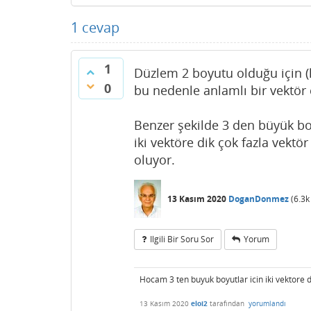
1
cevap
1
Düzlem 2 boyutu olduğu için (li
0
bu nedenle anlamlı bir vektör
Benzer şekilde 3 den büyük bo
iki vektöre dik çok fazla vektö
oluyor.
13 Kasım 2020
DoganDonmez
(
6.3k
Ilgili Bir Soru Sor
Yorum
Hocam 3 ten buyuk boyutlar icin iki vektore d
13 Kasım 2020
eloi2
tarafından
yorumlandı