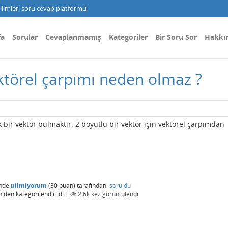
limleri soru cevap platformu
fa
Sorular
Cevaplanmamış
Kategoriler
Bir Soru Sor
Hakkı
ektörel çarpımı neden olmaz ?
k bir vektör bulmaktır. 2 boyutlu bir vektör için vektörel çarpımdan
nde
bilmiyorum
(
30
puan)
tarafından
soruldu
niden kategorilendirildi
|
2.6k
kez görüntülendi