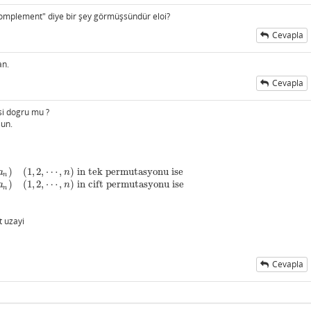
complement" diye bir şey görmüşsündür eloi?
Cevapla
an.
Cevapla
si dogru mu ?
sun.
)
(
1
,
2
,
⋯
,
)
in tek permutasyonu ise
a
n
n
)
(
1
,
2
,
⋯
,
)
in cift permutasyonu ise
tek permutasyonu ise
−
1
Eger
(
a
1
,
a
2
,
⋯
,
a
n
)
(
1
,
2
,
⋯
,
n
)
in cift permutasyonu ise
0
dig
a
n
n
t uzayi
Cevapla