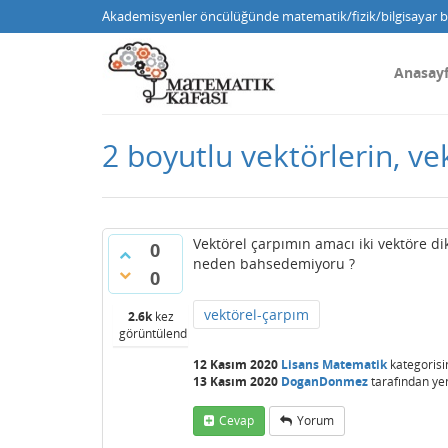
Akademisyenler öncülüğünde matematik/fizik/bilgisayar bi
Anasay
2 boyutlu vektörlerin, v
Vektörel çarpımın amacı iki vektöre di
0
neden bahsedemiyoru ?
0
vektörel-çarpım
2.6k
kez
görüntülendi
12 Kasım 2020
Lisans Matematik
kategorisi
13 Kasım 2020
DoganDonmez
tarafından
ye
Cevap
Yorum