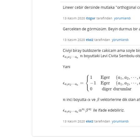
Lineer cebir dersinde mutlaka "orthogonal 
13 Kasım 2020
Ozgur
tarafından
yorumlandı
Gercekten de görmüsüm. Beyin durmus bir 
13 Kasım 2020
eloi2
tarafından
yorumlandı
Civiyi biray buldozerle cakicam ama soyle bi
boyuttaki Levi Civita Sembolu ol
ϵ
a
1
a
2
⋯
a
n
n
ϵ
n
⋯
a
a
a
1
2
n
Yani
⎧
1
Eger
(
,
,
⋯
,
a
a
⎨
1
2
⎩
=
−
1
Eger
(
,
,
⋯
,
ϵ
a
1
a
2
⋯
a
n
=
{
1
Eger
(
a
1
,
a
2
,
⋯
,
a
n
)
(
1
,
2
,
⋯
,
n
)
in 
ϵ
a
a
⋯
1
2
a
a
a
1
2
n
0
diger durumlar
inci boyutta
ve
vektorlerine dik olan al
n
α
β
n
α
β
a
a
ile ifade edebiliriz.
ϵ
a
1
a
2
⋯
a
n
α
a
1
β
a
2
ϵ
α
β
1
2
⋯
a
a
a
1
2
n
13 Kasım 2020
eloi2
tarafından
yorumlandı