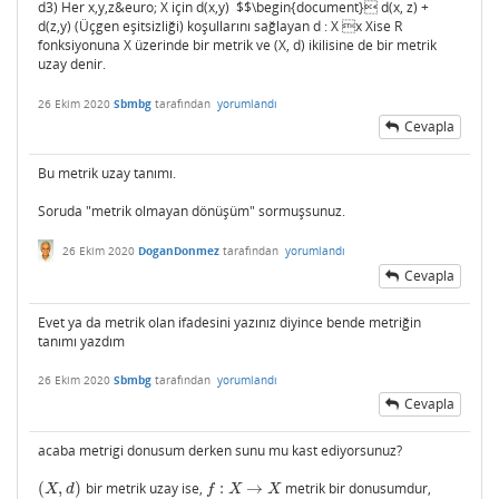
d3) Her x,y,z&euro; X için d(x,y) $$\begin{document}
d(x, z) +


d(z,y) (Üçgen eşitsizliği) koşullarını sağlayan d : X x Xise R
fonksiyonuna X üzerinde bir metrik ve (X, d) ikilisine de bir metrik
uzay denir.
26 Ekim 2020
Sbmbg
tarafından
yorumlandı
Cevapla
Bu metrik uzay tanımı.
Soruda "metrik olmayan dönüşüm" sormuşsunuz.
26 Ekim 2020
DoganDonmez
tarafından
yorumlandı
Cevapla
Evet ya da metrik olan ifadesini yazınız diyince bende metriğin
tanımı yazdım
26 Ekim 2020
Sbmbg
tarafından
yorumlandı
Cevapla
acaba metrigi donusum derken sunu mu kast ediyorsunuz?
(
,
)
bir metrik uzay ise,
:
→
metrik bir donusumdur,
(
X
,
d
)
f
:
X
→
X
X
d
f
X
X