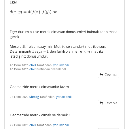
Eger
(
,
)
=
(
(
)
,
(
)
)
ise.
d
(
x
,
y
)
=
d
(
f
(
x
)
,
f
(
y
)
)
d
x
y
d
f
x
f
y
Eger durum bu ise metrik olmayan donusumleri bulmak zor olmasa
gerek.
R
n
Mesela
olsun uzayimiz. Metrik ise standart metrik olsun.
R
n
Determinanti
1
veya
−
1
den farkli olan her
×
matriks
1
−
1
n
×
n
n
n
istediginiz donusumdur.
26 Ekim 2020
eloi2
tarafından
yorumlandı
26 Ekim 2020
eloi
tarafından
düzenlendi
Cevapla
Geometride metrik olmayanlar lazım
27 Ekim 2020
Sbmbg
tarafından
yorumlandı
Cevapla
Geometride metrik olmak ne demek ?
27 Ekim 2020
eloi2
tarafından
yorumlandı