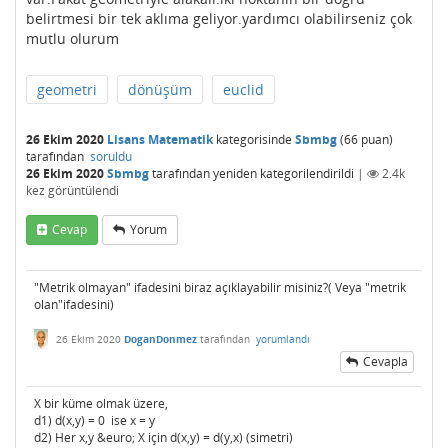
belirtmesi bir tek aklıma geliyor.yardımcı olabilirseniz çok
mutlu olurum
geometri
dönüşüm
euclid
26 Ekim 2020
Lisans Matematik
kategorisinde
Sbmbg
(
66
puan)
tarafından
soruldu
26 Ekim 2020
Sbmbg
tarafından
yeniden kategorilendirildi
|
2.4k
kez görüntülendi
Cevap
Yorum
"Metrik olmayan" ifadesini biraz açıklayabilir misiniz?( Veya "metrik
olan"ifadesini)
26 Ekim 2020
DoganDonmez
tarafından
yorumlandı
Cevapla
X bir küme olmak üzere,
d1) d(x,y) = 0 ise x = y
d2) Her x,y &euro; X için d(x,y) = d(y,x) (simetri)