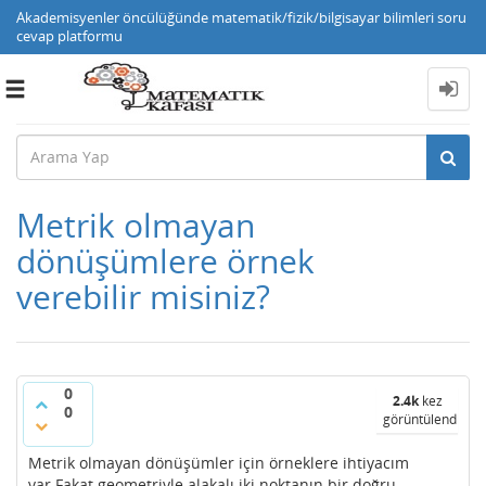
Akademisyenler öncülüğünde matematik/fizik/bilgisayar bilimleri soru
cevap platformu
Toggle
navigation
Metrik olmayan
dönüşümlere örnek
verebilir misiniz?
0
2.4k
kez
0
görüntülendi
Metrik olmayan dönüşümler için örneklere ihtiyacım
var.Fakat geometriyle alakalı.iki noktanın bir doğru