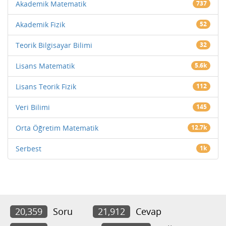
Akademik Matematik
737
Akademik Fizik
52
Teorik Bilgisayar Bilimi
32
Lisans Matematik
5.6k
Lisans Teorik Fizik
112
Veri Bilimi
145
Orta Öğretim Matematik
12.7k
Serbest
1k
20,359
Soru
21,912
Cevap