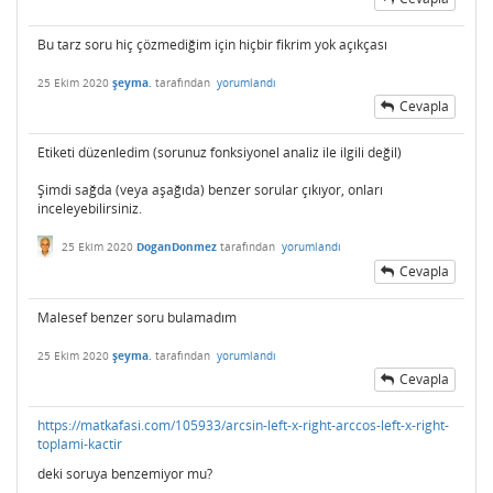
Bu tarz soru hiç çözmediğim için hiçbir fikrim yok açıkçası
25 Ekim 2020
şeyma.
tarafından
yorumlandı
Cevapla
Etiketi düzenledim (sorunuz fonksiyonel analiz ile ilgili değil)
Şimdi sağda (veya aşağıda) benzer sorular çıkıyor, onları
inceleyebilirsiniz.
25 Ekim 2020
DoganDonmez
tarafından
yorumlandı
Cevapla
Malesef benzer soru bulamadım
25 Ekim 2020
şeyma.
tarafından
yorumlandı
Cevapla
https://matkafasi.com/105933/arcsin-left-x-right-arccos-left-x-right-
toplami-kactir
deki soruya benzemiyor mu?