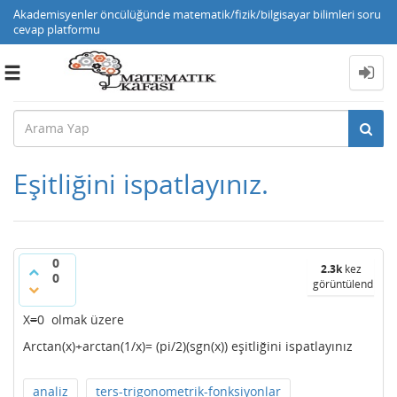
Akademisyenler öncülüğünde matematik/fizik/bilgisayar bilimleri soru
cevap platformu
Toggle
navigation
Eşitliğini ispatlayınız.
0
2.3k
kez
0
görüntülendi
X
=
0 olmak üzere
Arctan(x)+arctan(1/x)= (pi/2)(sgn(x)) eşitliğini ispatlayınız
analiz
ters-trigonometrik-fonksiyonlar