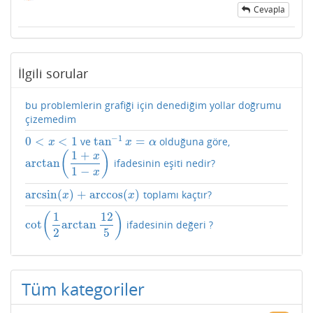
Cevapla
İlgili sorular
bu problemlerin grafiği için denediğim yollar doğrumu
çizemedim
−
1
0
<
<
1
tan
=
ve
olduğuna göre,
0
<
x
<
1
tan
−
1
x
=
α
x
x
α
1
+
(
)
x
arctan
ifadesinin eşiti nedir?
arctan
(
1
+
x
1
−
x
)
1
−
x
arcsin
(
)
+
arccos
(
)
toplamı kaçtır?
arcsin
(
x
)
+
arccos
(
x
)
x
x
1
12
(
)
cot
arctan
ifadesinin değeri ?
cot
(
1
2
arctan
12
5
)
2
5
Tüm kategoriler