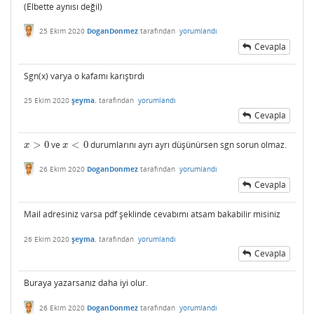
(Elbette aynısı değil)
25 Ekim 2020
DoganDonmez
tarafından
yorumlandı
Cevapla
Sgn(x) varya o kafamı karıştırdı
25 Ekim 2020
şeyma.
tarafından
yorumlandı
Cevapla
>
0
ve
<
0
durumlarını ayrı ayrı düşünürsen sgn sorun olmaz.
x
>
0
x
<
0
x
x
26 Ekim 2020
DoganDonmez
tarafından
yorumlandı
Cevapla
Mail adresiniz varsa pdf şeklinde cevabımı atsam bakabilir misiniz
26 Ekim 2020
şeyma.
tarafından
yorumlandı
Cevapla
Buraya yazarsanız daha iyi olur.
26 Ekim 2020
DoganDonmez
tarafından
yorumlandı