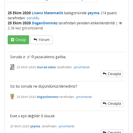
25 Ekim 2020
Lisans Matematik
kategorisinde
şeyma.
(
14
puan)
tarafından
soruldu
25 Ekim 2020
DoganDonmez
tarafından
yeniden etikenlendirildi
|
2.3k
kez görüntülendi
Cevap
Yorum
Soruda
≠
0
yazacaktınız galiba.
x
≠
0
x
25 Ekim 2020
murad.ozkoc
tarafından
yorumlandı
Cevapla
Siz bu soruda ne düşündünüz/denediniz?
25 Ekim 2020
DoganDonmez
tarafından
yorumlandı
Cevapla
Evet x eşit değildir 0 olucak
25 Ekim 2020
şeyma.
tarafından
yorumlandı
Cevapla