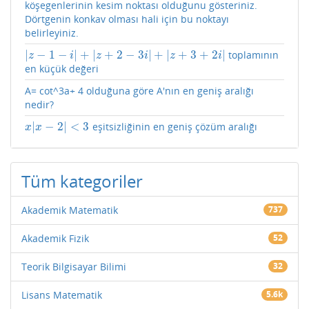
köşegenlerinin kesim noktası olduğunu gösteriniz.
Dörtgenin konkav olması hali için bu noktayı
belirleyiniz.
|
−
1
−
|
+
|
+
2
−
3
|
+
|
+
3
+
2
|
toplamının
|
z
−
1
−
i
|
+
|
z
+
2
−
3
i
|
+
|
z
+
3
+
2
i
|
z
i
z
i
z
i
en küçük değeri
A= cot^3a+ 4 olduğuna göre A'nın en geniş aralığı
nedir?
|
−
2
|
<
3
eşitsizliğinin en geniş çözüm aralığı
x
|
x
−
2
|
<
3
x
x
Tüm kategoriler
Akademik Matematik
737
Akademik Fizik
52
Teorik Bilgisayar Bilimi
32
Lisans Matematik
5.6k