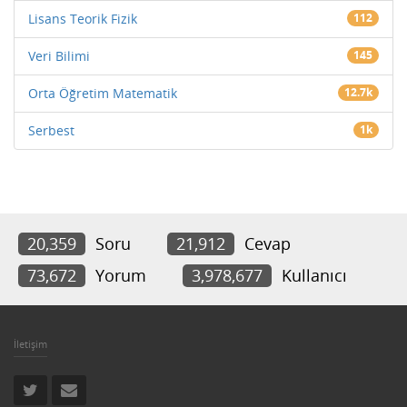
Lisans Teorik Fizik
112
Veri Bilimi
145
Orta Öğretim Matematik
12.7k
Serbest
1k
20,359
Soru
21,912
Cevap
73,672
Yorum
3,978,677
Kullanıcı
İletişim