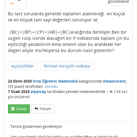
görüntülendi
Bu tarz sorularda genelde toplamin alabileceği en küçük
ve en büyük tam sayi değerleri soruluyor ve
|BC|<|BP|+|CP|<|AB|+|BC|aralığında deniliyor.Ben bir
ucgen cizip icerde alacağım bir P noktasında toplam çin bu
eşitsizliği yazabilirim.Ama önemli olan bu aralıktaki her
degeri aliyor mu?Alıyorsa bu durum nasıl gösterilir?
eşitsizlikler
fermat-toriçelli-noktası
24 Ekim 2020
Orta Öğretim Matematik
kategorisinde
Detachment_
(
55
puan)
tarafından
soruldu
7 Ocak 2023
alpercay
tarafından
yeniden etikenlendirildi
|
2.6k
kez
görüntülendi
Cevap
Yorum
Tersini göstermen gerekmiyor.
Ama cevabında eksik bir nokta var aralığın diğer uç noktasını da