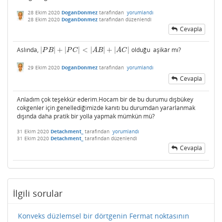
28 Ekim 2020
DoganDonmez
tarafından
yorumlandı
28 Ekim 2020
DoganDonmez
tarafından
düzenlendi
Cevapla
Aslında,
|
|
+
|
|
<
|
|
+
|
|
olduğu aşikâr mı?
|
P
B
|
+
|
P
C
|
<
|
A
B
|
+
|
A
C
|
P
B
P
C
A
B
A
C
29 Ekim 2020
DoganDonmez
tarafından
yorumlandı
Cevapla
Anladım çok teşekkür ederim.Hocam bir de bu durumu dışbükey
cokgenler için genellediğimizde kanıtı bu durumdan yararlanmak
dışında daha pratik bir yolla yapmak mümkün mü?
31 Ekim 2020
Detachment_
tarafından
yorumlandı
31 Ekim 2020
Detachment_
tarafından
düzenlendi
Cevapla
İlgili sorular
Konveks düzlemsel bir dörtgenin Fermat noktasının