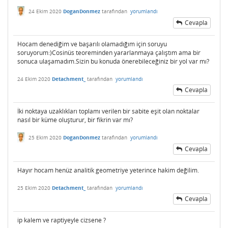
24 Ekim 2020
DoganDonmez
tarafından
yorumlandı
Cevapla
Hocam denediğim ve başarılı olamadığım için soruyu
soruyorum:)Cosinüs teoreminden yararlanmaya çalıştım ama bir
sonuca ulaşamadım.Sizin bu konuda önerebileceğiniz bir yol var mı?
24 Ekim 2020
Detachment_
tarafından
yorumlandı
Cevapla
İki noktaya uzaklıkları toplamı verilen bir sabite eşit olan noktalar
nasıl bir küme oluşturur, bir fikrin var mı?
25 Ekim 2020
DoganDonmez
tarafından
yorumlandı
Cevapla
Hayır hocam henüz analitik geometriye yeterince hakim değilim.
25 Ekim 2020
Detachment_
tarafından
yorumlandı
Cevapla
ip kalem ve raptiyeyle cizsene ?