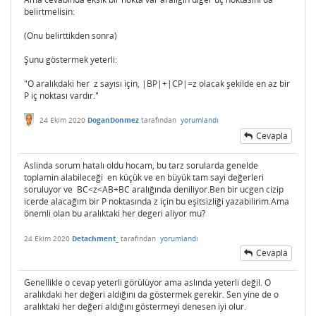
belirtmelisin:
(Onu belirttikden sonra)
Şunu göstermek yeterli:
"O aralıkdaki her z sayısı için, |BP|+|CP|=z olacak şekilde en az bir
P iç noktası vardır."
24 Ekim 2020
DoganDonmez
tarafından
yorumlandı
Cevapla
Aslinda sorum hatalı oldu hocam, bu tarz sorularda genelde
toplamin alabileceği en küçük ve en büyük tam sayi değerleri
soruluyor ve BC<z<AB+BC aralığında deniliyor.Ben bir ucgen cizip
icerde alacağım bir P noktasında z için bu eşitsizliği yazabilirim.Ama
önemli olan bu aralıktaki her degeri aliyor mu?
24 Ekim 2020
Detachment_
tarafından
yorumlandı
Cevapla
Genellikle o cevap yeterli görülüyor ama aslında yeterli değil. O
aralıkdaki her değeri aldığını da göstermek gerekir. Sen yine de o
aralıktaki her değeri aldığını göstermeyi denesen iyi olur.