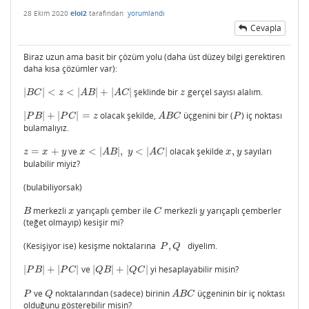
28 Ekim 2020
eloi2
tarafından
yorumlandı
Cevapla
Biraz uzun ama basit bir çözüm yolu (daha üst düzey bilgi gerektiren
daha kısa çözümler var):
|
|
<
<
|
|
+
|
|
şeklinde bir
gerçel sayısı alalım.
|
B
C
|
<
z
<
|
A
B
|
+
|
A
C
|
z
B
C
z
A
B
A
C
z
|
|
+
|
|
=
olacak şekilde,
üçgenini bir (
) iç noktası
|
P
B
|
+
|
P
C
|
=
z
A
B
C
P
P
B
P
C
z
A
B
C
P
bulamalıyız.
=
+
ve
<
|
|
,
<
|
|
olacak şekilde
,
sayıları
z
=
x
+
y
x
<
|
A
B
|
,
y
<
|
A
C
|
x
,
y
z
x
y
x
A
B
y
A
C
x
y
bulabilir miyiz?
(bulabiliyorsak)
merkezli
yarıçaplı çember ile
merkezli
yarıçaplı çemberler
B
x
C
y
B
x
C
y
(teğet olmayıp) kesişir mi?
(Kesişiyor ise) kesişme noktalarına
,
diyelim.
P
,
Q
P
Q
|
|
+
|
|
ve
|
|
+
|
|
yi hesaplayabilir misin?
|
P
B
|
+
|
P
C
|
|
Q
B
|
+
|
Q
C
|
P
B
P
C
Q
B
Q
C
ve
noktalarından (sadece) birinin
üçgeninin bir iç noktası
P
Q
A
B
C
P
Q
A
B
C
olduğunu gösterebilir misin?