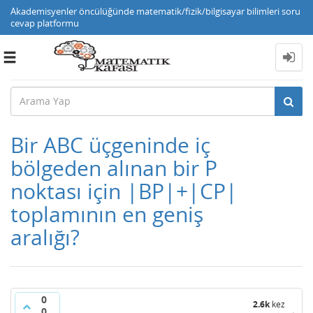
Akademisyenler öncülüğünde matematik/fizik/bilgisayar bilimleri soru
cevap platformu
Toggle
navigation
Bir ABC üçgeninde iç
bölgeden alınan bir P
noktası için |BP|+|CP|
toplamının en geniş
aralığı?
0
2.6k
kez
0