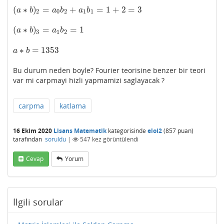
(
∗
)
=
+
=
1
+
2
=
3
(
a
∗
b
)
2
=
a
0
b
2
+
a
1
b
1
=
1
+
2
=
3
a
b
a
b
a
b
2
0
2
1
1
(
∗
)
=
=
1
(
a
∗
b
)
3
=
a
1
b
2
=
1
a
b
a
b
3
1
2
∗
=
1353
a
∗
b
=
1353
a
b
Bu durum neden boyle? Fourier teorisine benzer bir teori
var mi carpmayi hizli yapmamizi saglayacak ?
carpma
katlama
16 Ekim 2020
Lisans Matematik
kategorisinde
eloi2
(
857
puan)
tarafından
soruldu
|
547
kez görüntülendi
Cevap
Yorum
İlgili sorular