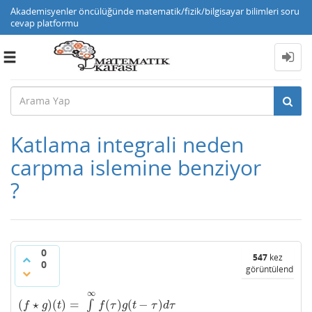
Akademisyenler öncülüğünde matematik/fizik/bilgisayar bilimleri soru
cevap platformu
Toggle
navigation
Katlama integrali neden
carpma islemine benziyor
?
0
547
kez
0
görüntülendi
∞
(
⋆
)
(
)
=
(
)
(
−
)
∫
(
f
⋆
g
)
(
t
)
=
∫
−
∞
∞
f
(
τ
)
g
(
t
−
τ
)
d
τ
f
g
t
f
τ
g
t
τ
d
τ