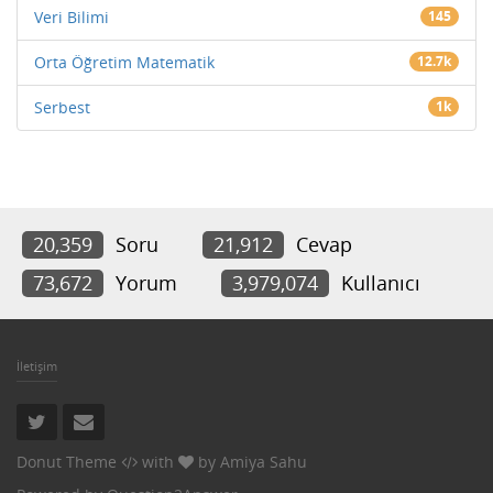
Veri Bilimi
145
Orta Öğretim Matematik
12.7k
Serbest
1k
20,359
Soru
21,912
Cevap
73,672
Yorum
3,979,074
Kullanıcı
İletişim
Donut Theme
with
by
Amiya Sahu