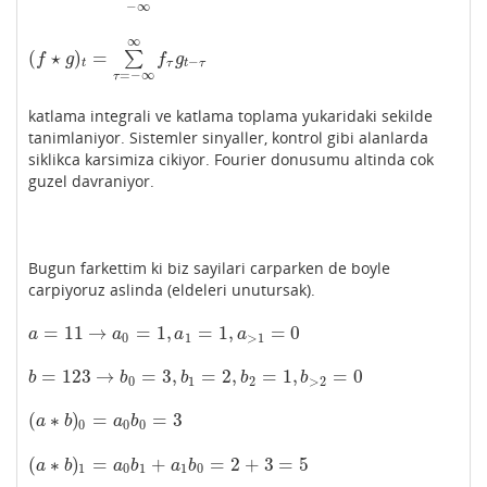
−
∞
∞
(
⋆
)
=
∑
(
f
⋆
g
)
t
=
∑
τ
=
−
∞
∞
f
τ
g
t
−
τ
f
g
f
g
−
t
τ
t
τ
=
−
∞
τ
katlama integrali ve katlama toplama yukaridaki sekilde
tanimlaniyor. Sistemler sinyaller, kontrol gibi alanlarda
siklikca karsimiza cikiyor. Fourier donusumu altinda cok
guzel davraniyor.
Bugun farkettim ki biz sayilari carparken de boyle
carpiyoruz aslinda (eldeleri unutursak).
=
11
→
=
1
,
=
1
,
=
0
a
=
11
→
a
0
=
1
,
a
1
=
1
,
a
>
1
=
0
a
a
a
a
0
1
>
1
=
123
→
=
3
,
=
2
,
=
1
,
=
0
b
=
123
→
b
0
=
3
,
b
1
=
2
,
b
2
=
1
,
b
>
2
=
0
b
b
b
b
b
0
1
2
>
2
(
∗
)
=
=
3
(
a
∗
b
)
0
=
a
0
b
0
=
3
a
b
a
b
0
0
0
(
∗
)
=
+
=
2
+
3
=
5
(
a
∗
b
)
1
=
a
0
b
1
+
a
1
b
0
=
2
+
3
=
5
a
b
a
b
a
b
1
0
1
1
0