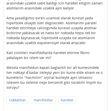
arasindaki uzaklik sabit kaldigi icin hareket ettigim zaman
atomlarim arasindaki uzaklik ayni kaliyor.
Ama yasadigimiz evren uzamsal olarak kuresel yada
hiperbolik olsaydi isler degisecekti. Atomlarimi paralel
hareket ettirmeye calistigimda kuresel uzayda atomlar
birbirine yaklasacak ve hatta bir noktada hepsi tek bir
noktada kaynasacak, hiperbolik uzayda ise atomlarim
arasindaki uzaklik exponensiyel olarak artacakti.
Kati cisimleri manifoldlarda hareket ettirme fikrini
yakalayan bir islem var mi?
Mesela manifoldun kapali baglantili bir alt kumesindeki
her noktayi
kadar iteleyip yeni bir kume elde etsem ve o
d
d
kumelerin "hacminin" orjinal kumeyle ayni olmasini
istesem bu iteleme neye benzerdi gibi sorabilir miyim bu
soruyu?
cokkatlilar
manifoldlar
hareket