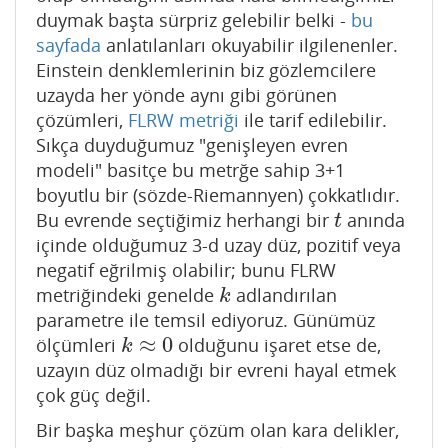
duymak başta sürpriz gelebilir belki -
bu
sayfada
anlatılanları okuyabilir ilgilenenler.
Einstein denklemlerinin biz gözlemcilere
uzayda her yönde aynı gibi görünen
çözümleri,
FLRW metriği
ile tarif edilebilir.
Sıkça duyduğumuz "genişleyen evren
modeli" basitçe bu metrğe sahip 3+1
boyutlu bir (sözde-Riemannyen) çokkatlıdır.
Bu evrende seçtiğimiz herhangi bir
anında
t
t
içinde olduğumuz 3-d uzay düz, pozitif veya
negatif eğrilmiş olabilir; bunu FLRW
metriğindeki genelde
adlandırılan
k
k
parametre ile temsil ediyoruz. Günümüz
≈
0
ölçümleri
olduğunu işaret etse de,
k
≈
0
k
uzayın düz olmadığı bir evreni hayal etmek
çok güç değil.
Bir başka meşhur çözüm olan kara delikler,