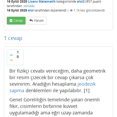
16 Eylül 2020
Lisans Matematik
kategorisinde
eloi2
(
857
puan)
tarafından
soruldu
16 Eylül 2020
eloi
tarafından
düzenlendi
|
1.1k
kez görüntülendi
Cevap
Yorum
1
cevap
1
0
Bir fizikçi cevabı vereceğim, daha geometrik
bir resim çizecek bir cevap çıkarsa çok
sevinirim. Aradığın hesaplama
jeodezik
sapma
denklemleri ile yapılabilir. [1]
Genel Göreliliğin temelinde yatan önemli
fikir, cisimlerin birbirine kuvvet
uygulamadığı ama eğri uzay-zamanda