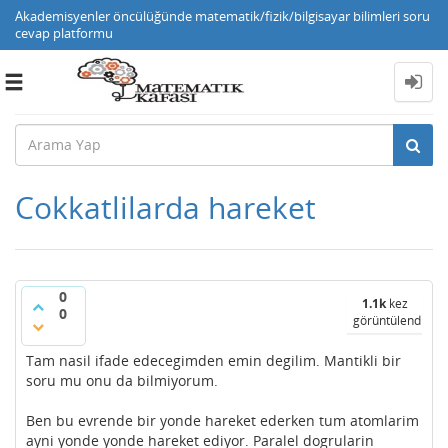
Akademisyenler öncülüğünde matematik/fizik/bilgisayar bilimleri soru
cevap platformu
Toggle
navigation
Cokkatlilarda hareket
0
1.1k
kez
0
görüntülendi
Tam nasil ifade edecegimden emin degilim. Mantikli bir
soru mu onu da bilmiyorum.
Ben bu evrende bir yonde hareket ederken tum atomlarim
ayni yonde yonde hareket ediyor. Paralel dogrularin