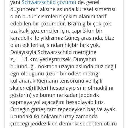
yani
Schwarzschild çözümü
de, genel
düşüncenin aksine aslında küresel simetrisi
olan bütün cisimlerin çekim alanını tarif
edebilen bir çözümdür. Bizim gibi çok çok
uzaktaki gözlemciler için, çapı 3 km bir
karadelik ile yıldızımız Güneş arasında, bize
olan etkileri açısından hiçbir fark yok.
Dolayısıyla Schwarzschild metriğine
=
3
km
yerleştirirsek, Dünyanın
r
s
=
3
km
r
s
bulunduğu noktada uzayın aslında düz değil
eğri olduğunu (uzun bir ödev: metriği
kullanarak Riemann tensörünü ve ilgili
skaler eğrilikleri hesaplayıp sıfır olmadığını
gösterin) ve bunun ne kadar jeodezik
sapmaya yol açacağını hesaplayabiliriz.
Örneğin güneş tam tepedeyken baş ve ayak
ucundaki iki noktanın uzay-zamanda
çizeceği jeodezikler, deminki sebepten ötürü