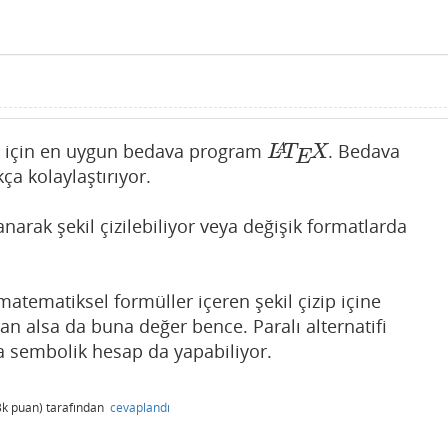
k için en uygun bedava program
. Bedava
L
A
T
E
X
L
T
X
A
E
ça kolaylaştırıyor.
narak şekil çizilebiliyor veya değişik formatlarda
atematiksel formüller içeren şekil çizip içine
man alsa da buna değer bence. Paralı alternatifi
ca sembolik hesap da yapabiliyor.
3k
puan)
tarafından
cevaplandı