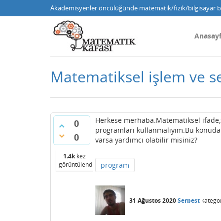
Akademisyenler öncülüğünde matematik/fizik/bilgisayar bi
Anasay
Matematiksel işlem ve s
Herkese merhaba.Matematiksel ifade,se
0
programları kullanmalıyım.Bu konuda
0
varsa yardımcı olabilir misiniz?
1.4k
kez
görüntülendi
program
31 Ağustos 2020
Serbest
kategor