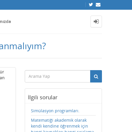
mızda
lanmalıyım?
tür
çan
İlgili sorular
Simülasyon programları.
Matematiği akademik olarak
kendi kendine öğrenmek için
hangi kaynakları hangi sıralama