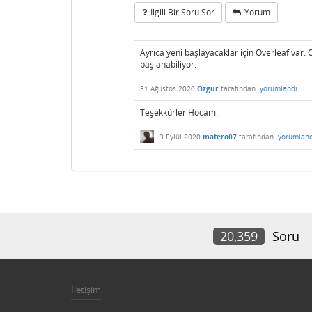
Ilgili Bir Soru Sor
Yorum
Ayrıca yeni başlayacaklar için Overleaf var. 
başlanabiliyor.
31 Ağustos 2020
Ozgur
tarafından
yorumlandı
Teşekkürler Hocam.
3 Eylül 2020
matero07
tarafından
yorumland
20,359
Soru
İletişim