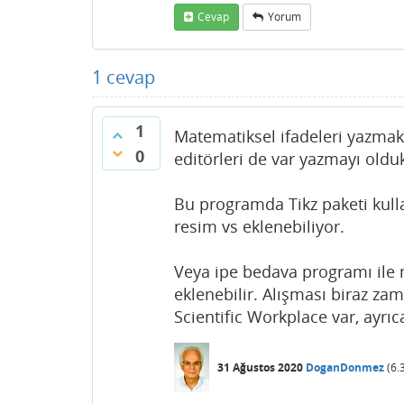
Cevap
Yorum
1
cevap
1
Matematiksel ifadeleri yazma
0
editörleri de var yazmayı olduk
Bu programda Tikz paketi kulla
resim vs eklenebiliyor.
Veya ipe bedava programı ile m
eklenebilir. Alışması biraz za
Scientific Workplace var, ayrı
31 Ağustos 2020
DoganDonmez
(
6.