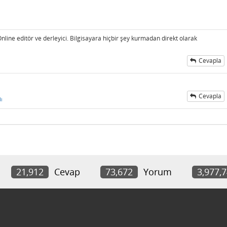
Online editör ve derleyici. Bilgisayara hiçbir şey kurmadan direkt olarak
Cevapla
Cevapla
ı
21,912
Cevap
73,672
Yorum
3,977,