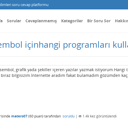
limleri soru cevap platformu
fa
Sorular
Cevaplanmamış
Kategoriler
Bir Soru Sor
Hakkı
embol içinhangi programları kul
mbol, grafik yada şekiller içeren yazılar yazmak istiyorum.Hangi 
 biraz bilgisizim.İnternette aradım fakat bulamadım gözümden ka
isinde
matero07
(
60
puan)
tarafından
soruldu
|
1.4k
kez görüntülendi