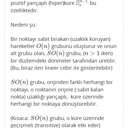
−
1
S
n
pozitif yarıçaplı (hiper)küre
bu
S
r
n
−
1
r
özelliktedir.
Nedeni şu:
Bir noktayı sabit bırakan (uzaklık koruyan)
(
)
hareketler
grubunu oluşturur ve onun
O
(
n
)
O
n
(
)
>
1
alt grubu olan,
grubu, (
iken)
S
O
(
n
)
n
>
1
S
O
n
n
bir düzlemdeki dönmeler tarafından üretilir.
(Bu, biraz ileri lineer cebir ile gösterilebilir)
(
)
grubu, orijinden farklı herhangi bir
S
O
(
n
)
S
O
n
noktayı, o noktanın orijine (:sabit kalan
nokta) uzaklığı yarıçaplı, küre üzerinde
herhangi bir noktaya dönüştürebilir.
(
)
(Kısaca:
grubu, o küre üzerinde
S
O
(
n
)
S
O
n
geçişmeli (transitive) olarak etki eder)