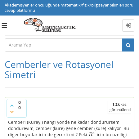
Akademisyenler öncülüğünde matematik/fizik/bilgisayar bilimleri soru
cevap platformu
Toggle
navigation
Cemberler ve Rotasyonel
Simetri
0
1.2k
kez
0
görüntülendi
Cemberi (Kureyi) hangi yonde ne kadar dondurursem
dondureyim, cember (kure) gene cember (kure) kaliyor. Bu
n
diger boyutlar icin de gecerli mi ? Peki
icin bu ozelligi
R
n
R