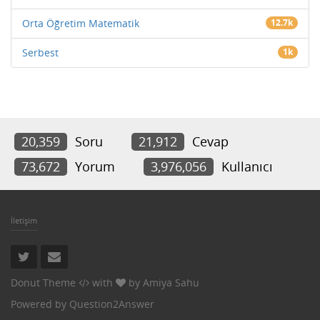
Orta Öğretim Matematik
12.7k
Serbest
1k
20,359
Soru
21,912
Cevap
73,672
Yorum
3,976,056
Kullanıcı
İletişim
Donut Theme
with
by
Amiya Sahu
Powered by
Question2Answer