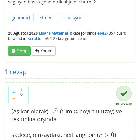
saglayan baska geometrik objeler var mi ?
geometri
simetri
rotasyon
20 Ağustos 2020
Lisans Matematik
kategorisinde
eloi2
(
857
puan)
tarafından
soruldu
|
1.2k
kez görüntülendi
Cevap
Yorum
1
cevap
1
0
En İyi Cevap
R
n
(Aşikar olarak)
(tüm
boyutlu uzay) ve
R
n
n
n
tek nokta dışında
>
0
sadece, o uzaydaki, herhangi bir (
)
r
>
0
r