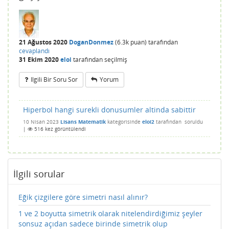
21 Ağustos 2020
DoganDonmez
(
6.3k
puan)
tarafından
cevaplandı
31 Ekim 2020
eloi
tarafından
seçilmiş
Ilgili Bir Soru Sor
Yorum
Hiperbol hangi surekli donusumler altinda sabittir
10 Nisan 2023
Lisans Matematik
kategorisinde
eloi2
tarafından
soruldu
|
516
kez görüntülendi
İlgili sorular
Eğik çizgilere göre simetri nasıl alınır?
1 ve 2 boyutta simetrik olarak nitelendirdiğimiz şeyler
sonsuz açıdan sadece birinde simetrik olup