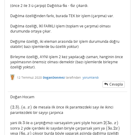
(önce 2 ile 3 ü çarpıp) Dağıtılsa
6
⋅
6
çıkardı.
6
a
⋅
6
x
a
x
Dağılma özelliğinden farkı, burada TEK bir işlem (çarpma) var.
Dağılma özelliği, İKİ FARKLI işlem (toplam ve çarpma) olması
durumunda ortaya çıkar.
Değişme özelliği, iki eleman arasında bir işlem durumunda doğru
olabilir( bazı işlemlerde bu özellik yoktur)
Birleşme özelliği, AYNI işlem 2 kez yapılacağı zaman, hanginin önce
yapılmasının önemsiz olması demektir (bazı işlemlerde birleşme
özelliği yoktur).
12 Temmuz 2020
DoganDonmez
tarafından
yorumlandı
Cevapla
Doğan Hocam
(
2.3
)
.
(
.
)
de mesala ilk önce ilk parantezdeki sayı ile ikinci
(
2.3
)
.
(
a
.
x
)
a
x
parantezdeki bir sayıyı çarpınca
yani ilk
3
ile
çarptığımızı varsayalım yani şöyle hocam
2
(
3
.
)
3
a
2
(
3
a
.
x
)
a
a
x
sonra 2 yide içerdeki iki sayıdan biriyle çarparsak yani ya
(
3
.2
)
(
3
a
.2
x
)
a
x
veya
(
6
.
)
çıkıyor burda böyle yaparak aslında dağılma özelliği
(
6
a
.
x
)
a
x