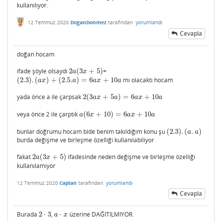
kullanılıyor.
12 Temmuz 2020
DoganDonmez
tarafından
yorumlandı
Cevapla
doğan hocam
ifade şöyle olsaydı
2
(
3
+
5
)
=
2
a
(
3
x
+
5
)
a
x
(
2.3
)
.
(
)
+
(
2.5.
)
=
6
+
10
mı olacaktı hocam
(
2.3
)
.
(
a
x
)
+
(
2.5.
a
)
=
6
a
x
+
10
a
a
x
a
a
x
a
yada önce a ile çarpsak
2
(
3
+
5
)
=
6
+
10
2
(
3
a
x
+
5
a
)
=
6
a
x
+
10
a
a
x
a
a
x
a
veya önce 2 ile çarptık
(
6
+
10
)
=
6
+
10
a
(
6
x
+
10
)
=
6
a
x
+
10
a
a
x
a
x
a
bunlar doğrumu hocam bide benim takıldığım konu şu
(
2.3
)
.
(
.
)
(
2.3
)
.
(
a
.
a
)
a
a
burda değişme ve birleşme özelliği kullanılabiliyor
fakat
2
(
3
+
5
)
ifadesinde neden değişme ve birleşme özelliği
2
a
(
3
x
+
5
)
a
x
kullanılamıyor
12 Temmuz 2020
Captan
tarafından
yorumlandı
Cevapla
Burada
2
⋅
3
,
⋅
üzerine DAĞITILMIYOR.
2
⋅
3
a
⋅
x
a
x