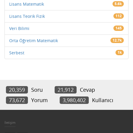
Lisans Matematik
5.6k
Lisans Teorik Fizik
112
Veri Bilimi
145
Orta Öğretim Matematik
12.7k
Serbest
1k
20,359
Soru
21,912
Cevap
73,672
Yorum
3,980,402
Kullanıcı
İletişim