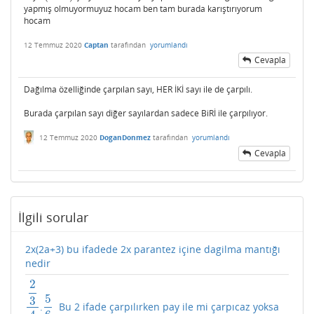
yapmış olmuyormuyuz hocam ben tam burada karıştırıyorum
hocam
12 Temmuz 2020
Captan
tarafından
yorumlandı
Cevapla
Dağılma özelliğinde çarpılan sayı, HER İKİ sayı ile de çarpılı.
Burada çarpılan sayı diğer sayılardan sadece BiRİ ile çarpılıyor.
12 Temmuz 2020
DoganDonmez
tarafından
yorumlandı
Cevapla
İlgili sorular
2x(2a+3) bu ifadede 2x parantez içine dagilma mantığı
nedir
2
5
3
.
Bu 2 ifade çarpılırken pay ile mi çarpıcaz yoksa
2
3
4
5
5
6