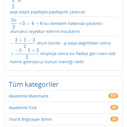
4
6
5
payı payla paydayla paydayımı çarpıcaz
3
x
+
3
=
6
+
6
bu denklem hakkında yardimci
3
x
2
+
3
=
6
+
6
2
olursanız teşekkür ederim hocalarim
2
+
5
−
2
−
olsun burda - yi paya dagittiktan sonra
−
2
+
5
−
2
2
2
−
2
−
5
+
2
+
oluyorya sonra bu ifadeyi geri nasıl eski
+
−
2
−
5
+
2
2
2
haline getiriyoruz bunun mantığı nedir
Tüm kategoriler
Akademik Matematik
737
Akademik Fizik
52
Teorik Bilgisayar Bilimi
32