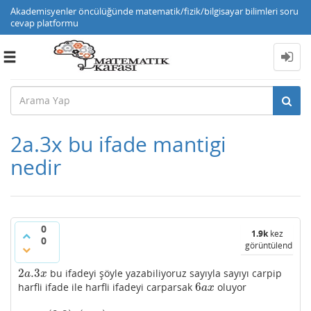
Akademisyenler öncülüğünde matematik/fizik/bilgisayar bilimleri soru
cevap platformu
Toggle
navigation
2a.3x bu ifade mantigi
nedir
0
1.9k
kez
0
görüntülendi
2
.3
bu ifadeyi şöyle yazabiliyoruz sayıyla sayıyı carpip
2
a
.3
x
a
x
6
harfli ifade ile harfli ifadeyi carparsak
oluyor
6
a
x
a
x