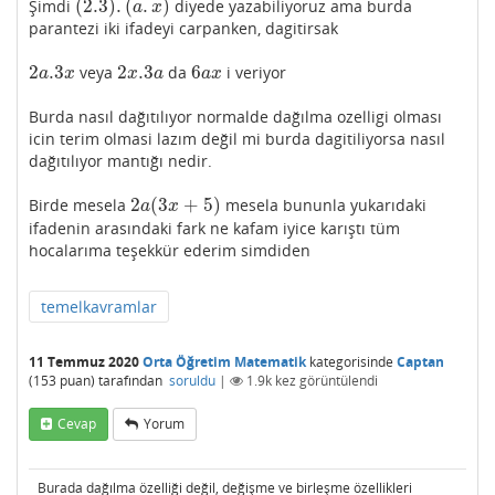
(
2.3
)
.
(
.
)
Şimdi
diyede yazabiliyoruz ama burda
(
2.3
)
.
(
a
.
x
)
a
x
parantezi iki ifadeyi carpanken, dagitirsak
2
.3
2
.3
6
veya
da
i veriyor
2
a
.3
x
2
x
.3
a
6
a
x
a
x
x
a
a
x
Burda nasıl dağıtılıyor normalde dağılma ozelligi olması
icin terim olmasi lazım değil mi burda dagitiliyorsa nasıl
dağıtılıyor mantığı nedir.
2
(
3
+
5
)
Birde mesela
mesela bununla yukarıdaki
2
a
(
3
x
+
5
)
a
x
ifadenin arasındaki fark ne kafam iyice karıştı tüm
hocalarıma teşekkür ederim simdiden
temelkavramlar
11 Temmuz 2020
Orta Öğretim Matematik
kategorisinde
Captan
(
153
puan)
tarafından
soruldu
|
1.9k
kez görüntülendi
Cevap
Yorum
Burada dağılma özelliği değil, değişme ve birleşme özellikleri