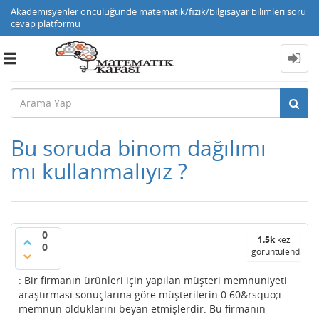
Akademisyenler öncülüğünde matematik/fizik/bilgisayar bilimleri soru
cevap platformu
Toggle
navigation
Bu soruda binom dağılımı
mı kullanmalıyız ?
0
1.5k
kez
0
görüntülendi
: Bir firmanın ürünleri için yapılan müşteri memnuniyeti
araştırması sonuçlarına göre müşterilerin 0.60&rsquo;ı
memnun olduklarını beyan etmişlerdir. Bu firmanın