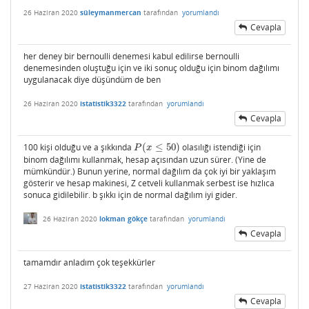
26 Haziran 2020
süleymanmercan
tarafından
yorumlandı
Cevapla
her deney bir bernoulli denemesi kabul edilirse bernoulli
denemesinden oluştuğu için ve iki sonuç olduğu için binom dağılımı
uygulanacak diye düşündüm de ben
26 Haziran 2020
istatistik3322
tarafından
yorumlandı
Cevapla
100 kişi olduğu ve a şıkkında
(
≤
50
)
olasılığı istendiği için
P
(
x
≤
50
)
P
x
binom dağılımı kullanmak, hesap açısından uzun sürer. (Yine de
mümkündür.) Bunun yerine, normal dağılım da çok iyi bir yaklaşım
gösterir ve hesap makinesi, Z cetveli kullanmak serbest ise hızlıca
sonuca gidilebilir. b şıkkı için de normal dağılım iyi gider.
26 Haziran 2020
lokman gökçe
tarafından
yorumlandı
Cevapla
tamamdır anladım çok teşekkürler
27 Haziran 2020
istatistik3322
tarafından
yorumlandı
Cevapla