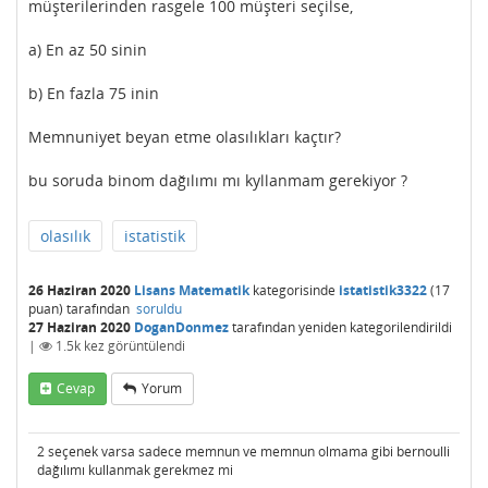
müşterilerinden rasgele 100 müşteri seçilse,
a) En az 50 sinin
b) En fazla 75 inin
Memnuniyet beyan etme olasılıkları kaçtır?
bu soruda binom dağılımı mı kyllanmam gerekiyor ?
olasılık
istatistik
26 Haziran 2020
Lisans Matematik
kategorisinde
istatistik3322
(
17
puan)
tarafından
soruldu
27 Haziran 2020
DoganDonmez
tarafından
yeniden kategorilendirildi
|
1.5k
kez görüntülendi
Cevap
Yorum
2 seçenek varsa sadece memnun ve memnun olmama gibi bernoulli
dağılımı kullanmak gerekmez mi