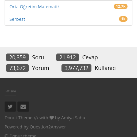
Orta Öğretim Matematik
12.7k
Serbest
1k
20,359
Soru
21,912
Cevap
73,672
Yorum
3,977,732
Kullanıcı
İletişim
Donut Theme
with
by
Amiya Sahu
Powered by
Question2Answer
Donut theme