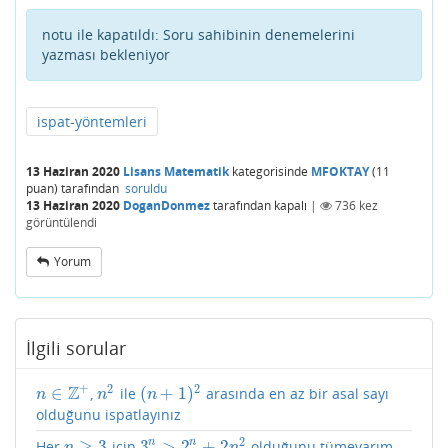
notu ile kapatıldı:
Soru sahibinin denemelerini
yazması bekleniyor
ispat-yöntemleri
13 Haziran 2020
Lisans Matematik
kategorisinde
MFOKTAY
(
11
puan)
tarafından
soruldu
13 Haziran 2020
DoganDonmez
tarafından
kapalı
|
736
kez
görüntülendi
Yorum
İlgili sorular
+
2
2
Z
∈
(
+
1
)
,
ile
arasında en az bir asal sayı
n
∈
Z
+
n
2
(
n
+
1
)
2
n
n
n
olduğunu ispatlayınız
2
≥
3
3
>
2
+
2
n
n
Her
için
olduğunu tümevarım
n
≥
3
3
n
>
2
n
+
2
n
2