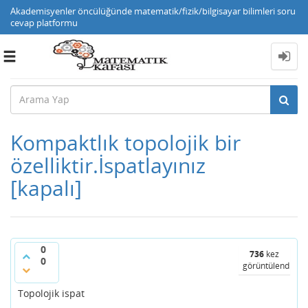
Akademisyenler öncülüğünde matematik/fizik/bilgisayar bilimleri soru
cevap platformu
Toggle
navigation
Kompaktlık topolojik bir
özelliktir.İspatlayınız
[kapalı]
0
736
kez
0
görüntülendi
Topolojik ispat