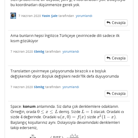
bu koordinatları düşünmenize gerek yok.
7 Haziran 2020
Yasin Şale
tarafından
yorumlandı
Cevapla
Ama bunların hepsi İngilizce.Türkçeye çevirincede dili sadece ilk
kısım gözüküyor
7 Haziran 2020
Sbmbg
tarafından
yorumlandı
Cevapla
Translatten çevirmeye çalışıyorumda birazcık x e boşluk
değişkenidir diyor.Boşluk değişkeni nedir?İlk defa duyuyorumda
7 Haziran 2020
Sbmbg
tarafından
yorumlandı
Cevapla
Space:
konum
anlamında. Siz daha çok denklemlere odaklanın.
Örneğin, orada
0
≤
≤
demiş. Sizde
=
1
olacak. Oradaki
0
≤
x
≤
L
L
=
1
α
x
L
L
α
2
sizde
4
değerinde. Oradaki
(
,
0
)
=
(
)
sizde
(
1
−
)
.
4
u
(
x
,
0
)
=
f
(
x
)
x
2
(
1
−
x
)
u
x
f
x
x
x
Başlangıç koşullarınız aynı. Dolayısıyla devamındaki denklemleri
takip ederseniz,
∞
2
2
n
π
x
n
π
α
t
−