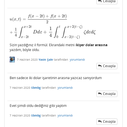
Cevapla
(
−
2
)
+
(
+
2
)
u
(
x
,
t
)
=
f
(
x
−
2
t
)
+
f
(
x
+
2
t
)
2
+
1
4
∫
x
−
2
t
x
+
2
t
D
d
ε
+
1
4
∫
0
t
∫
x
−
2
(
t
−
ζ
)
x
+
2
(
t
−
ζ
)
ζ
d
ε
d
ζ
f
x
t
f
x
t
(
,
)
=
u
x
t
2
+
2
+
2
(
−
)
x
t
t
x
t
ζ
1
∫
∫
∫
1
+
+
D
d
ε
ζ
d
ε
d
ζ
4
4
−
2
0
−
2
(
−
)
x
t
x
t
ζ
Sizin yazdığınız il formül. Ekrandaki metni i
kişer dolar arasına
yazdım, böyle oldu.
7 Haziran 2020
Yasin Şale
tarafından
yorumlandı
Cevapla
Ben sadece iki dolar işaretinin arasına yazıcaz sanıyordum
7 Haziran 2020
Sbmbg
tarafından
yorumlandı
Cevapla
Evet şimdi oldu dediğiniz gibi yaptım
7 Haziran 2020
Sbmbg
tarafından
yorumlandı
Cevapla