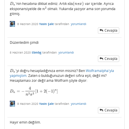
'nin hesabına dikkat ediniz. Artık
sin
(
)
var içeride. Ayrıca
D
n
sin
(
n
π
x
)
D
n
π
x
n
2
eksponansiyelde de
olmalı. Yukarıda yazıyor ama son yorumda
n
2
n
gitmiş.
8 Haziran 2020
Yasin Şale
tarafından
yorumlandı
Cevapla
Düzenledim şimdi
8 Haziran 2020
Sbmbg
tarafından
yorumlandı
Cevapla
'yi doğru hesapladığınıza emin misiniz? Ben
Wolframalpha'yla
D
n
D
n
yapmıştım
. Zaten o bulduğunuzun değeri sıfıra eşit, değil mi?
Hesaplaması zor değil ama Wolfram şöyle diyor:
4
n
=
−
[
1
+
2
(
−
1
)
]
D
n
=
−
4
n
3
π
3
[
1
+
2
(
−
1
)
n
]
D
n
3
3
n
π
8 Haziran 2020
Yasin Şale
tarafından
yorumlandı
Cevapla
Hayır emin değilim.