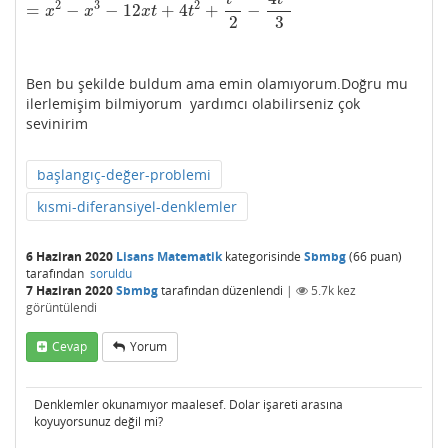
t
t
2
3
2
=
−
−
12
+
4
+
−
=
x
2
−
x
3
−
12
x
t
+
4
t
2
+
t
3
2
−
4
t
3
3
x
x
x
t
t
2
3
Ben bu şekilde buldum ama emin olamıyorum.Doğru mu
ilerlemişim bilmiyorum yardımcı olabilirseniz çok
sevinirim
başlangıç-değer-problemi
kısmi-diferansiyel-denklemler
6 Haziran 2020
Lisans Matematik
kategorisinde
Sbmbg
(
66
puan)
tarafından
soruldu
7 Haziran 2020
Sbmbg
tarafından
düzenlendi
|
5.7k
kez
görüntülendi
Cevap
Yorum
Denklemler okunamıyor maalesef. Dolar işareti arasına
koyuyorsunuz değil mi?