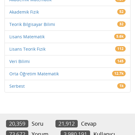
Akademik Fizik
52
Teorik Bilgisayar Bilimi
32
Lisans Matematik
5.6k
Lisans Teorik Fizik
112
Veri Bilimi
145
Orta Öğretim Matematik
12.7k
Serbest
1k
20,359
Soru
21,912
Cevap
73,672
Yorum
3,980,191
Kullanıcı