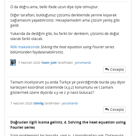
O da doğru ama, belki ifade uzun diye öyle olmuştur.
Diğer taraftan; bulduğunuz çözümü denklemde yeriine koyarak
sağlamasını yapabilirsiniz. Hesaplamadım ama çözüm yanlış gibi
geldi.
Yukarıda da dediğim gibi, bu farklı bir denklem; çözümü de doğal
olarak farklı olacak.
Wiki makalesinde
Solving the heat equation using Fourier series
bölümünden faydalanabilirsiniz.
7 Haziran 2020
Yasin Şale
tarafından
yorumlandı
Cevapla
Tamam inceliyorum şu anda Türkçe ye çevirdiğimde burda şey diyor
kartezyen koordinat sisteminde (x,y,z) konumunu ve t zamanı
göstermek üzere diyorda x,y ve z yi nasıl bulucaz?
7 Haziran 2020
Sbmbg
tarafından
yorumlandı
Cevapla
Doğrudan ilgili kısma geliniz.
4. Solving the heat equation using
Fourier series
Sizin probleminiz bir boyutta, yani
,
koordinatları yok. Dolayısıyla
y
,
z
y
z