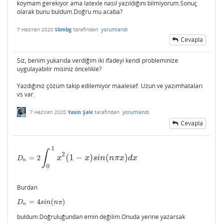
koymam gerekiyor ama latexle nasıl yazıldığını bilmiyorum.Sonuç
olarak bunu buldum.Doğru mu acaba?
7 Haziran 2020
Sbmbg
tarafından
yorumlandı
Cevapla
Siz, benim yukarıda verdiğim iki ifadeyi kendi probleminize
uygulayabilir misiniz öncelikle?
Yazdığınız çözüm takip edilemiyor maalesef. Uzun ve yazımhataları
vs var.
7 Haziran 2020
Yasin Şale
tarafından
yorumlandı
Cevapla
1
∫
2
(
1
−
)
(
)
=
2
x
x
s
i
n
n
π
x
d
x
D
n
=
2
∫
0
1
x
2
(
1
−
x
)
s
i
n
(
n
π
x
)
d
x
D
n
0
Burdan
=
4
(
)
D
n
=
4
s
i
n
(
n
π
)
D
s
i
n
n
π
n
buldum.Doğruluğundan emin değilim.Onuda yerine yazarsak