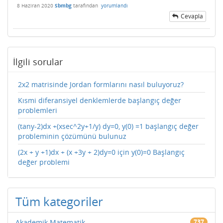
8 Haziran 2020
Sbmbg
tarafından
yorumlandı
Cevapla
İlgili sorular
2x2 matrisinde Jordan formlarını nasıl buluyoruz?
Kısmi diferansiyel denklemlerde başlangıç değer
problemleri
(tany-2)dx +(xsec^2y+1/y) dy=0, y(0) =1 başlangıç değer
probleminin çözümünü bulunuz
(2x + y +1)dx + (x +3y + 2)dy=0 için y(0)=0 Başlangıç
değer problemi
Tüm kategoriler
Akademik Matematik
737