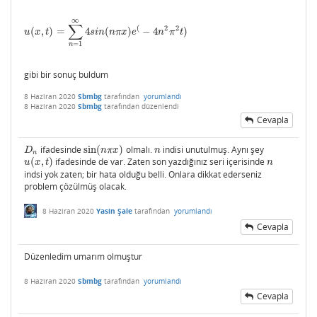
∞
∑
(
2
2
(
,
)
=
4
(
)
−
4
)
u
(
x
,
t
)
=
∑
n
=
1
∞
4
s
i
n
(
n
π
x
)
e
(
−
4
n
2
π
2
t
)
u
x
t
s
i
n
n
π
x
e
n
π
t
=
1
n
gibi bir sonuç buldum
8 Haziran 2020
Sbmbg
tarafından
yorumlandı
8 Haziran 2020
Sbmbg
tarafından
düzenlendi
Cevapla
ifadesinde
sin
(
)
olmalı.
indisi unutulmuş. Aynı şey
D
n
sin
(
n
π
x
)
n
D
n
π
x
n
n
(
,
)
ifadesinde de var. Zaten son yazdığınız seri içerisinde
u
(
x
,
t
)
n
u
x
t
n
indsi yok zaten; bir hata olduğu belli. Onlara dikkat ederseniz
problem çözülmüş olacak.
8 Haziran 2020
Yasin Şale
tarafından
yorumlandı
Cevapla
Düzenledim umarım olmuştur
8 Haziran 2020
Sbmbg
tarafından
yorumlandı
Cevapla