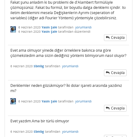
Fakat şunu anladım ki bu problemi de d'Alambert formülüyle
çözmüşsünüz. Fakat bu formül, bir boyutlu dalga denklemi içindir. Isı
iletim denklemini mesela Değişkenlerin Ayrımı (seperation of
variables) (diğer adı Fourier Yöntemi) yöntemiyle çözebilirsiniz.
6 Haziran 2020
Yasin Şale
tarafından
yorumlandı
6 Haziran 2020
Yasin Şale
tarafından
düzenlendi
Cevapla
Evet ama olmuyor yinede.diğer örneklere bakınca ona göre
çözmekstedim ama siizin dediğiniz yöntemi bilmiyorum nasıl oluyor?
6 Haziran 2020
Sbmbg
tarafından
yorumlandı
Cevapla
Denklemler neden gözükmüyor? İki dolar işareti arasında yazdınız
mı?
6 Haziran 2020
Yasin Şale
tarafından
yorumlandı
Cevapla
Evet yazdım.Ama bir türlü olmuyor
6 Haziran 2020
Sbmbg
tarafından
yorumlandı