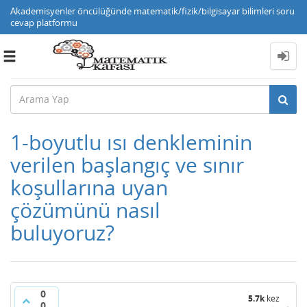
Akademisyenler öncülüğünde matematik/fizik/bilgisayar bilimleri soru
cevap platformu
Toggle
navigation
1-boyutlu ısı denkleminin
verilen başlangıç ve sınır
koşullarına uyan
çözümünü nasıl
buluyoruz?
0
5.7k
kez
0