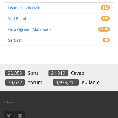
Lisans Teorik Fizik
112
Veri Bilimi
145
Orta Öğretim Matematik
12.7k
Serbest
1k
20,359
Soru
21,912
Cevap
73,672
Yorum
3,979,211
Kullanıcı
İletişim