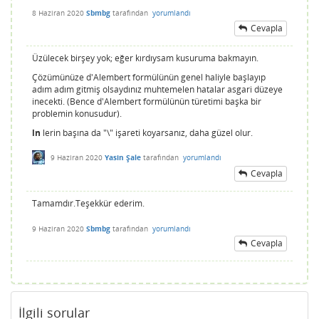
8 Haziran 2020
Sbmbg
tarafından
yorumlandı
Cevapla
Üzülecek birşey yok; eğer kırdıysam kusuruma bakmayın.
Çözümünüze d'Alembert formülünün genel haliyle başlayıp
adım adım gitmiş olsaydınız muhtemelen hatalar asgari düzeye
inecekti. (Bence d'Alembert formülünün türetimi başka bir
problemin konusudur).
ln
lerin başına da "\" işareti koyarsanız, daha güzel olur.
9 Haziran 2020
Yasin Şale
tarafından
yorumlandı
Cevapla
Tamamdır.Teşekkür ederim.
9 Haziran 2020
Sbmbg
tarafından
yorumlandı
Cevapla
İlgili sorular