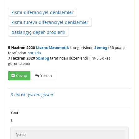
kısmi-diferansiyel-denklemler
kısmi-türevli-diferansiyel-denklemler
başlangıç-değer-problemi
5 Haziran 2020
Lisans Matematik
kategorisinde
Sbmbg
(
66
puan)
tarafından
soruldu
7 Haziran 2020
Sbmbg
tarafından
düzenlendi
|
8.5k
kez
görüntülendi
Cevap
Yorum
8 önceki yorum göster
Yani
$
\eta