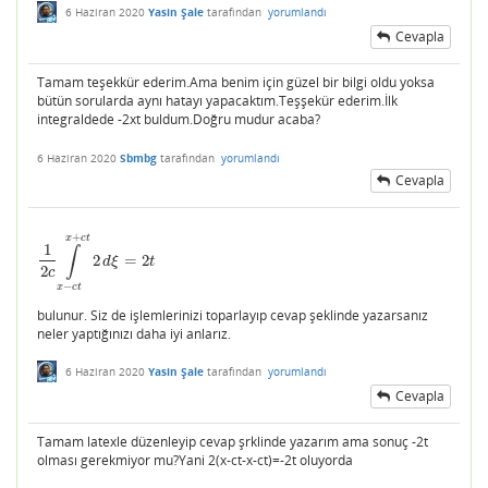
6 Haziran 2020
Yasin Şale
tarafından
yorumlandı
Cevapla
Tamam teşekkür ederim.Ama benim için güzel bir bilgi oldu yoksa
bütün sorularda aynı hatayı yapacaktım.Teşşekür ederim.İlk
integraldede -2xt buldum.Doğru mudur acaba?
6 Haziran 2020
Sbmbg
tarafından
yorumlandı
Cevapla
+
x
c
t
1
∫
2
=
2
1
2
c
∫
x
−
c
t
x
+
c
t
2
d
ξ
=
2
t
d
ξ
t
2
c
−
x
c
t
bulunur. Siz de işlemlerinizi toparlayıp cevap şeklinde yazarsanız
neler yaptığınızı daha iyi anlarız.
6 Haziran 2020
Yasin Şale
tarafından
yorumlandı
Cevapla
Tamam latexle düzenleyip cevap şrklinde yazarım ama sonuç -2t
olması gerekmiyor mu?Yani 2(x-ct-x-ct)=-2t oluyorda