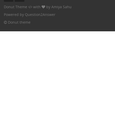
Donut Theme
with
by
Amiya Sahu
Powered by
Question2Answer
Donut theme