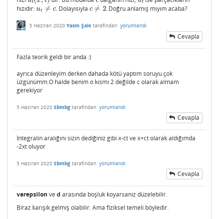
u
t
(
x
,
t
)
c
u
t
u
x
t
c
u
t
t
hızıdır:
≠
. Dolayısıyla
≠
2
. Doğru anlamış mıyım acaba?
u
t
≠
c
c
≠
2
u
c
c
t
5 Haziran 2020
Yasin Şale
tarafından
yorumlandı
Cevapla
Fazla teorik geldi bir anda :)
ayrıca düzenleyim derken dahada kötü yaptım soruyu.çok
üzgünümm.O halde benim o kısmı 2 değilde c olarak almam
gerekiyor
5 Haziran 2020
Sbmbg
tarafından
yorumlandı
Cevapla
İntegralin aralığını sizin dediğiniz gibi x-ct ve x+ct olarak aldığımda
-2xt oluyor
5 Haziran 2020
Sbmbg
tarafından
yorumlandı
Cevapla
varepsilon
ve
d
arasında boşluk koyarsanız düzelebilir.
Biraz karışık gelmiş olabilir. Ama fiziksel temeli böyledir.