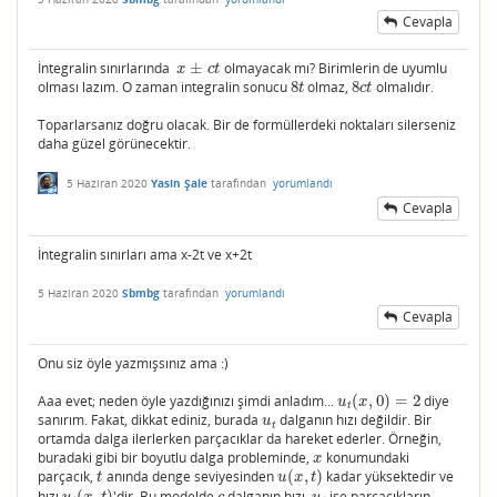
Cevapla
İntegralin sınırlarında
±
olmayacak mı? Birimlerin de uyumlu
x
±
c
t
x
c
t
olması lazım. O zaman integralin sonucu
8
olmaz,
8
olmalıdır.
8
t
8
c
t
t
c
t
Toparlarsanız doğru olacak. Bir de formüllerdeki noktaları silerseniz
daha güzel görünecektir.
5 Haziran 2020
Yasin Şale
tarafından
yorumlandı
Cevapla
İntegralin sınırları ama x-2t ve x+2t
5 Haziran 2020
Sbmbg
tarafından
yorumlandı
Cevapla
Onu siz öyle yazmışsınız ama :)
Aaa evet; neden öyle yazdığınızı şimdi anladım...
(
,
0
)
=
2
diye
u
t
(
x
,
0
)
=
2
u
x
t
sanırım. Fakat, dikkat ediniz, burada
dalganın hızı değildir. Bir
u
t
u
t
ortamda dalga ilerlerken parçacıklar da hareket ederler. Örneğin,
buradaki gibi bir boyutlu dalga probleminde,
konumundaki
x
x
parçacık,
anında denge seviyesinden
(
,
)
kadar yüksektedir ve
t
u
(
x
,
t
)
t
u
x
t
hızı
(
,
)
'dir. Bu modelde
dalganın hızı,
ise parçacıkların