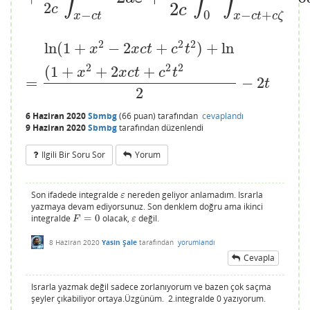
2
2
c
c
−
0
−
+
x
c
t
x
c
t
c
ζ
2
2
2
ln
(
1
+
−
2
+
)
+
ln
x
x
c
t
c
t
2
2
2
(
1
+
+
2
+
x
x
c
t
c
t
=
−
2
=
ln
(
1
+
x
2
−
2
x
c
t
+
c
2
t
2
)
+
ln
(
1
+
x
2
+
2
x
c
t
+
c
2
t
2
2
−
2
t
t
2
6 Haziran 2020
Sbmbg
(
66
puan)
tarafından
cevaplandı
9 Haziran 2020
Sbmbg
tarafından
düzenlendi
Ilgili Bir Soru Sor
Yorum
Son ifadede integralde
nereden geliyor anlamadım. Israrla
ε
ε
yazmaya devam ediyorsunuz. Son denklem doğru ama ikinci
integralde
=
0
olacak,
değil.
F
=
0
ε
F
ε
8 Haziran 2020
Yasin Şale
tarafından
yorumlandı
Cevapla
Israrla yazmak değil sadece zorlanıyorum ve bazen çok saçma
şeyler çıkabiliyor ortaya.Üzgünüm. 2.integralde 0 yazıyorum.