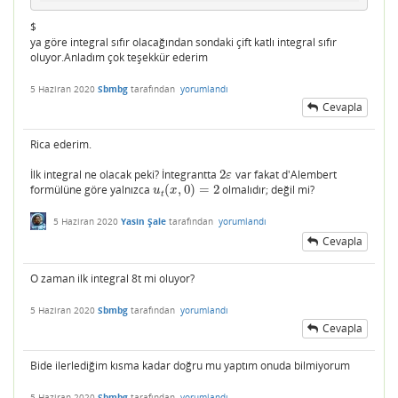
$
ya göre integral sıfır olacağından sondaki çift katlı integral sıfır
oluyor.Anladım çok teşekkür ederim
5 Haziran 2020
Sbmbg
tarafından
yorumlandı
Cevapla
Rica ederim.
İlk integral ne olacak peki? İntegrantta
2
var fakat d'Alembert
2
ε
ε
formülüne göre yalnızca
(
,
0
)
=
2
olmalıdır; değil mi?
u
t
(
x
,
0
)
=
2
u
x
t
5 Haziran 2020
Yasin Şale
tarafından
yorumlandı
Cevapla
O zaman ilk integral 8t mi oluyor?
5 Haziran 2020
Sbmbg
tarafından
yorumlandı
Cevapla
Bide ilerlediğim kısma kadar doğru mu yaptım onuda bilmiyorum
5 Haziran 2020
Sbmbg
tarafından
yorumlandı