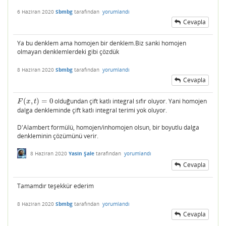
6 Haziran 2020
Sbmbg
tarafından
yorumlandı
Cevapla
Ya bu denklem ama homojen bir denklem.Biz sanki homojen
olmayan denklemlerdeki gibi çözdük
8 Haziran 2020
Sbmbg
tarafından
yorumlandı
Cevapla
(
,
)
=
0
olduğundan çift katlı integral sıfır oluyor. Yani homojen
F
(
x
,
t
)
=
0
F
x
t
dalga denkleminde çift katlı integral terimi yok oluyor.
D'Alambert formülü, homojen/inhomojen olsun, bir boyutlu dalga
denkleminin çözümünü verir.
8 Haziran 2020
Yasin Şale
tarafından
yorumlandı
Cevapla
Tamamdır teşekkür ederim
8 Haziran 2020
Sbmbg
tarafından
yorumlandı
Cevapla