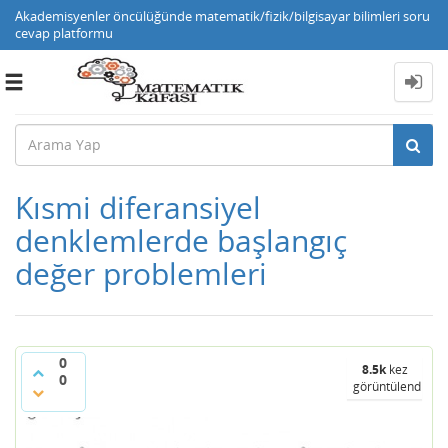
Akademisyenler öncülüğünde matematik/fizik/bilgisayar bilimleri soru
cevap platformu
Toggle
navigation
Kısmi diferansiyel
denklemlerde başlangıç
değer problemleri
0
8.5k
kez
0
görüntülendi