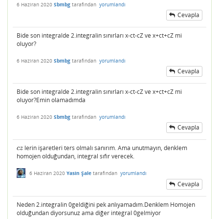
6 Haziran 2020
Sbmbg
tarafından
yorumlandı
Cevapla
Bide son integralde 2.integralin sınırları x-ct-cZ ve x+ct+cZ mi
oluyor?
6 Haziran 2020
Sbmbg
tarafından
yorumlandı
Cevapla
Bide son integralde 2.integralin sınırları x-ct-cZ ve x+ct+cZ mi
oluyor?Emin olamadımda
6 Haziran 2020
Sbmbg
tarafından
yorumlandı
Cevapla
lerin işaretleri ters olmalı sanırım. Ama unutmayın, denklem
c
z
c
z
homojen olduğundan, integral sıfır verecek.
6 Haziran 2020
Yasin Şale
tarafından
yorumlandı
Cevapla
Neden 2.integralin 0geldiğini pek anlıyamadım.Denklem Homojen
olduğundan diyorsunuz ama diğer integral 0gelmiyor