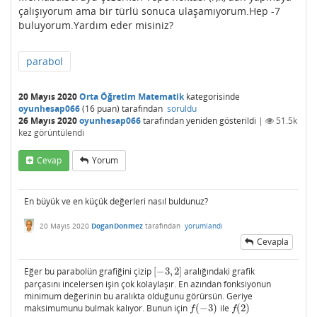
çalışıyorum ama bir türlü sonuca ulaşamıyorum.Hep -7
buluyorum.Yardım eder misiniz?
parabol
20 Mayıs 2020
Orta Öğretim Matematik
kategorisinde
oyunhesap066
(
16
puan)
tarafından
soruldu
26 Mayıs 2020
oyunhesap066
tarafından
yeniden gösterildi
|
51.5k
kez görüntülendi
Cevap
Yorum
En büyük ve en küçük değerleri nasıl buldunuz?
20 Mayıs 2020
DoganDonmez
tarafından
yorumlandı
Cevapla
Eğer bu parabolün grafiğini çizip
[
−
3
,
2
]
aralığındaki grafik
[
−
3
,
2
]
parçasını incelersen işin çok kolaylaşır. En azından fonksiyonun
minimum değerinin bu aralıkta olduğunu görürsün. Geriye
maksimumunu bulmak kalıyor. Bunun için
(
−
3
)
ile
(
2
)
f
(
−
3
)
f
(
2
)
f
f