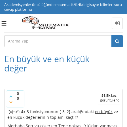
Akademisyenler öncülüğünde matematik/fizik/bilgisayar bilimleri soru
cevap platformu
Toggle
navigation
En büyük ve en küçük
değer
0
51.5k
kez
0
görüntülendi
f(x)=x²+4x-3 fonksiyonunun [-3, 2] aralığındaki
en büyük
ve
en küçük
değerlerinin toplamı kaçtır?
Merhaba.Soruyu çözerken Tepe noktası (r,k)'dan yapmaya