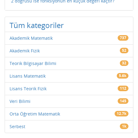
2 doğrusu ise fonksiyonun en küçük değeri kaçtır?
Tüm kategoriler
Akademik Matematik
737
Akademik Fizik
52
Teorik Bilgisayar Bilimi
32
Lisans Matematik
5.6k
Lisans Teorik Fizik
112
Veri Bilimi
145
Orta Öğretim Matematik
12.7k
Serbest
1k