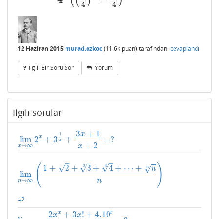
(
(
)
)
4
4
12 Haziran 2015
murad.ozkoc
(
11.6k
puan)
tarafından
cevaplandı
Ilgili Bir Soru Sor
Yorum
İlgili sorular
3
+
1
x
1
x
lim
2
+
3
+
=
?
lim
x
→
∞
2
x
+
3
1
x
+
3
x
+
1
x
+
2
=
?
x
+
2
→
∞
x
x
–
–
–
−
−
(
)
√
√
4
√
3
1
+
2
+
3
+
4
+
⋯
+
√
n
n
lim
lim
n
→
∞
(
1
+
2
+
3
3
+
4
4
+
⋯
+
n
n
n
)
→
∞
n
n
=?
x
2
+
3
!
+
4.10
x
x
x