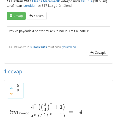
12 Haziran 2015
Lisans Matematik
kategorisinde
fallible
(
30
puan)
tarafından
soruldu
|
817
kez görüntülendi
Cevap
Yorum
Pay ve paydadaki her terimi 4^x 'e bölüp limit alınabilir.
25 Haziran 2015
suitable2015
tarafından
yorumlandı
Cevapla
1
cevap
0
0
x
3
x
4
+
1
(
(
)
)
4
=
−
4
l
i
m
x
→
∞
4
x
(
(
3
4
)
x
+
1
)
4
x
(
(
2
4
)
x
−
1
4
)
=
−
4
l
i
m
→
∞
x
x
2
1
x
4
−