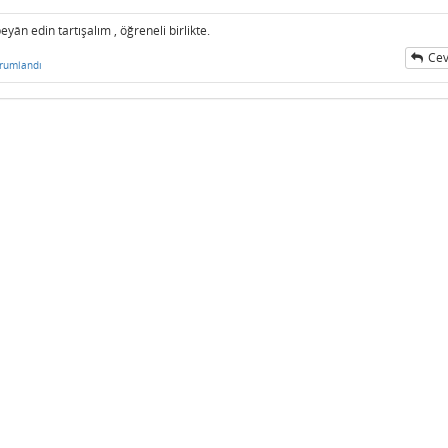
yân edin tartışalım , öğreneli birlikte.
Cev
rumlandı