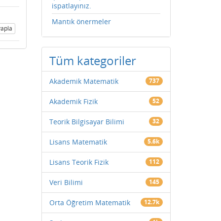
ispatlayınız.
Mantık önermeler
apla
Tüm kategoriler
Akademik Matematik
737
Akademik Fizik
52
Teorik Bilgisayar Bilimi
32
Lisans Matematik
5.6k
Lisans Teorik Fizik
112
Veri Bilimi
145
Orta Öğretim Matematik
12.7k