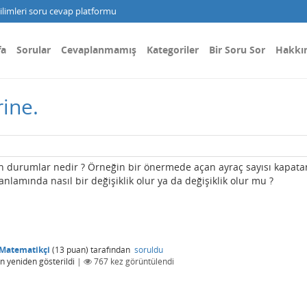
limleri soru cevap platformu
fa
Sorular
Cevaplanmamış
Kategoriler
Bir Soru Sor
Hakkı
ine.
n durumlar nedir ? Örneğin bir önermede açan ayraç sayısı kapata
nlamında nasıl bir değişiklik olur ya da değişiklik olur mu ?
Matematikçi
(
13
puan)
tarafından
soruldu
an
yeniden gösterildi
|
767
kez görüntülendi