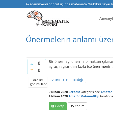
Akademisyenler öncülüğünde matematik/fizik/bilgisayar bi
Anasay
Önermelerin anlamı üzer
Bir önermeyi önerme olmaktan çıkara
0
ayraç sayısından fazla ise önermenin a
0
önermeler-mantığı
767
kez
görüntülendi
9 Nisan 2020
Serbest
kategorisinde
Amatör 
9 Nisan 2020
Amatör Matematikçi
tarafınd
Cevap
Yorum