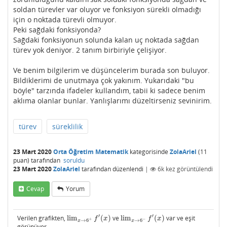
soldan türevler var oluyor ve fonksiyon sürekli olmadığı
için o noktada türevli olmuyor.
Peki sağdaki fonksiyonda?
Sağdaki fonksiyonun solunda kalan uç noktada sağdan
türev yok deniyor. 2 tanım birbiriyle çelişiyor.
Ve benim bilgilerim ve düşüncelerim burada son buluyor.
Bildiklerimi de unutmaya çok yakınım. Yukarıdaki "bu
böyle" tarzında ifadeler kullandım, tabii ki sadece benim
aklıma olanlar bunlar. Yanlışlarımı düzeltirseniz sevinirim.
türev
süreklilik
23 Mart 2020
Orta Öğretim Matematik
kategorisinde
ZolaAriel
(
11
puan)
tarafından
soruldu
23 Mart 2020
ZolaAriel
tarafından
düzenlendi
|
6k
kez görüntülendi
Cevap
Yorum
′
′
Verilen grafikten,
lim
(
)
ve
lim
(
)
var ve eşit
lim
x
→
6
+
f
′
(
x
)
lim
x
→
6
−
f
′
(
x
)
f
x
f
x
+
−
→
6
→
6
x
x
görünüyor.