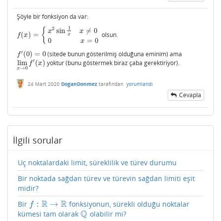
Şöyle bir fonksiyon da var:
1
2
{
sin
≠
0
x
x
(
)
=
olsun.
f
(
x
)
=
{
x
2
sin
1
x
x
≠
0
0
x
=
0
x
f
x
0
=
0
x
′
(
0
)
=
0
(sitede bunun gösterilmiş olduğuna eminim) ama
f
′
(
0
)
=
0
f
′
lim
(
)
yoktur (bunu göstermek biraz çaba gerektiriyor).
lim
x
→
0
f
′
(
x
)
f
x
→
0
x
24 Mart 2020
DoganDonmez
tarafından
yorumlandı
Cevapla
İlgili sorular
Uç noktalardaki limit, süreklilik ve türev durumu
Bir noktada sağdan türev ve türevin sağdan limiti eşit
midir?
R
R
:
→
Bir
fonksiyonun, sürekli olduğu noktalar
f
:
R
→
R
f
Q
kümesi tam olarak
olabilir mi?
Q