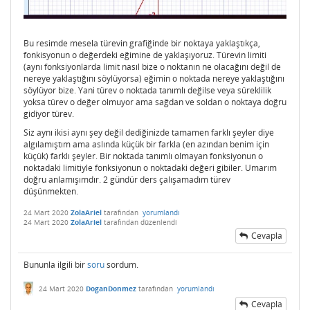
Bu resimde mesela türevin grafiğinde bir noktaya yaklaştıkça,
fonkisyonun o değerdeki eğimine de yaklaşıyoruz. Türevin limiti
(aynı fonksiyonlarda limit nasıl bize o noktanın ne olacağını değil de
nereye yaklaştığını söylüyorsa) eğimin o noktada nereye yaklaştığını
söylüyor bize. Yani türev o noktada tanımlı değilse veya süreklilik
yoksa türev o değer olmuyor ama sağdan ve soldan o noktaya doğru
gidiyor türev.
Siz aynı ikisi aynı şey değil dediğinizde tamamen farklı şeyler diye
algılamıştım ama aslında küçük bir farkla (en azından benim için
küçük) farklı şeyler. Bir noktada tanımlı olmayan fonksiyonun o
noktadaki limitiyle fonksiyonun o noktadaki değeri gibiler. Umarım
doğru anlamışımdır. 2 gündür ders çalışamadım türev
düşünmekten.
24 Mart 2020
ZolaAriel
tarafından
yorumlandı
24 Mart 2020
ZolaAriel
tarafından
düzenlendi
Cevapla
Bununla ilgili bir
soru
sordum.
24 Mart 2020
DoganDonmez
tarafından
yorumlandı
Cevapla