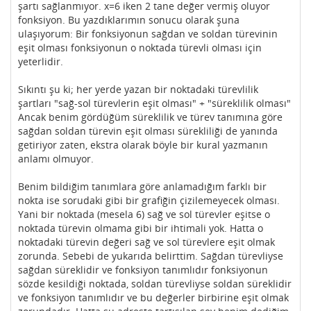
şartı sağlanmıyor. x=6 iken 2 tane değer vermiş oluyor
fonksiyon. Bu yazdıklarımın sonucu olarak şuna
ulaşıyorum: Bir fonksiyonun sağdan ve soldan türevinin
eşit olması fonksiyonun o noktada türevli olması için
yeterlidir.
Sıkıntı şu ki; her yerde yazan bir noktadaki türevlilik
şartları "sağ-sol türevlerin eşit olması" + "süreklilik olması"
Ancak benim gördüğüm süreklilik ve türev tanımına göre
sağdan soldan türevin eşit olması sürekliliği de yanında
getiriyor zaten, ekstra olarak böyle bir kural yazmanın
anlamı olmuyor.
Benim bildiğim tanımlara göre anlamadığım farklı bir
nokta ise sorudaki gibi bir grafiğin çizilemeyecek olması.
Yani bir noktada (mesela 6) sağ ve sol türevler eşitse o
noktada türevin olmama gibi bir ihtimali yok. Hatta o
noktadaki türevin değeri sağ ve sol türevlere eşit olmak
zorunda. Sebebi de yukarıda belirttim. Sağdan türevliyse
sağdan süreklidir ve fonksiyon tanımlıdır fonksiyonun
sözde kesildiği noktada, soldan türevliyse soldan süreklidir
ve fonksiyon tanımlıdır ve bu değerler birbirine eşit olmak