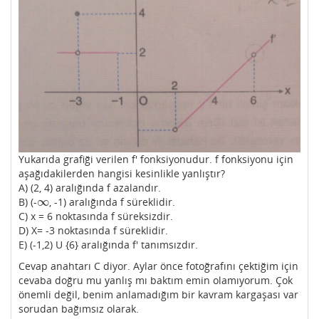
Yukarıda grafiği verilen f' fonksiyonudur. f fonksiyonu için
aşağıdakilerden hangisi kesinlikle yanlıştır?
A) (2, 4) aralığında f azalandır.
∞
B) (-
, -1) aralığında f süreklidir.
∞
C) x = 6 noktasında f süreksizdir.
D) X= -3 noktasında f süreklidir.
E) (-1,2) U {6} aralığında f' tanımsızdır.
Cevap anahtarı C diyor. Aylar önce fotoğrafını çektiğim için
cevaba doğru mu yanlış mı baktım emin olamıyorum. Çok
önemli değil, benim anlamadığım bir kavram kargaşası var
sorudan bağımsız olarak.