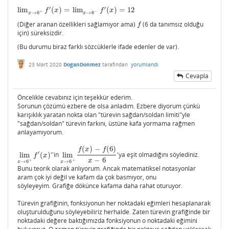
′
′
lim
(
)
=
lim
(
)
=
12
lim
x
→
6
+
f
′
(
x
)
=
lim
x
→
6
−
f
′
(
x
)
=
12
f
x
f
x
+
−
→
6
→
6
x
x
(Diğer aranan özellikleri sağlamıyor ama)
(6 da tanımsız olduğu
f
f
için) süreksizdir.
(Bu durumu biraz farklı sözcüklerle ifade edenler de var).
23 Mart 2020
DoganDonmez
tarafından
yorumlandı
Cevapla
Öncelikle cevabınız için teşekkür ederim.
Sorunun çözümü ezbere de olsa anladım. Ezbere diyorum çünkü
karışıklık yaratan nokta olan "türevin sağdan/soldan limiti"yle
"sağdan/soldan" türevin farkını, üstüne kafa yormama rağmen
anlayamıyorum.
(
)
−
(
6
)
f
x
f
′
lim
(
)
''in
lim
'ya eşit olmadığını söylediniz.
lim
x
→
6
+
f
′
(
x
)
lim
x
→
6
+
f
(
x
)
−
f
(
6
)
x
−
6
f
x
−
6
x
+
+
→
6
→
6
x
x
Bunu teorik olarak anlıyorum. Ancak matematiksel notasyonlar
aram çok iyi değil ve kafam da çok basmıyor, onu
söyleyeyim. Grafiğe dökünce kafama daha rahat oturuyor.
Türevin grafiğinin, fonksiyonun her noktadaki eğimleri hesaplanarak
oluşturulduğunu söyleyebiliriz herhalde. Zaten türevin grafiğinde bir
noktadaki değere baktığımızda fonksiyonun o noktadaki eğimini