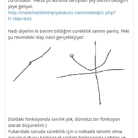
zorundadır. Hatta şu adreste tartışılan şey benim dediğim
şeye geliyor:
http://matematikolimpiyatokulu.com/viewtopic.php?
f=18&t=643
Hadi diyelim ki benim bildiğim süreklilik tanımı yanlış. Peki
şu resimdeki olay nasıl gerçekleşiyor:
(Soldaki fonksiyonda sivrilik yok, dümdüz bir fonksiyon
olarak düşünelim.)
Yukarıdaki soruda süreklilik için o noktada tanımlı olma
zorunluluğunu kaldırırsak soldaki fonksiyonda sağdan ve