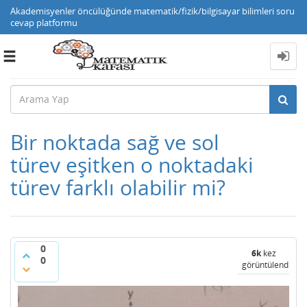
Akademisyenler öncülüğünde matematik/fizik/bilgisayar bilimleri soru
cevap platformu
Toggle
navigation
Bir noktada sağ ve sol
türev eşitken o noktadaki
türev farklı olabilir mi?
0
6k
kez
0
görüntülendi