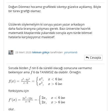
Doğan Dönmez hocamız grafikteki sıkıntıyı güzelce açıklamış. Böyle
bir türev grafiği olamaz.
Üzülerek söylemeliyim ki soruyu yazan yazar arkadaşın
daha fazla branşına çalışması gerek. Bazı üniversite hazırlık
matematik kitaplarında yukarıdaki soruyla aynı türde bilimsel
hatalarla karşılaşıyoruz maalesef.
23 Mart 2020
lokman gökçe
tarafından
yorumlandı
Cevapla
Soruda bizden
nin 6 da sürekli olacağı sonucuna varmamız
f
f
bekleniyor ama
6 da TANIMSIZ da olabilir. Örneğin:
f
f
2
{
,
<
6
ise
x
x
3
2
−
6
x
x
(
)
=
=
f
(
x
)
=
x
3
−
6
x
2
x
−
6
=
{
x
2
,
x
<
6
ise
x
2
,
x
>
6
ise
f
x
2
−
6
,
>
6
ise
x
x
x
fonksiyonu için
{
2
,
<
6
ise
x
x
2
2
−
12
x
x
′
(
)
=
=
f
′
(
x
)
=
2
x
2
−
12
x
x
−
6
=
{
2
x
,
x
<
6
ise
2
x
,
x
>
6
ise
f
x
2
,
>
6
ise
−
6
x
x
x
olur.