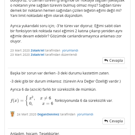
buluyoruz. O zaman türevin grafiğinde bir noktaya sağdan yaklaşsak
o noktanın yine sağdan türevini bulmuş olmaz mıyız? Sağdan türev
demek bir noktanın hemen sağından çizilen teğetin eğimi değil mi?
Yani limit noktadaki eğim olarak düşündüm.
Ayrıca yukarıdaki soru için; -3'te türev var diyoruz. Eğimi sabit olan
bir fonksiyon tek noktada nasıl eğimini 2 katına çıkarıp yeniden aynı
eğimle devam edebilir? Gözümde canlandıramayınca anlaması zor
oluyor.
23 Mart 2020
ZolaAriel
tarafından
yorumlandı
23 Mart 2020
ZolaAriel
tarafından
düzenlendi
Cevapla
Başka bir sorun var derken -3 deki durumu kastettim zaten.
-3 deki gibi bir durum imkansız. (türevin Ara Değer Özelliği vardır.)
Ayrıca 6 da (azıcık) farklı bir süreksizlik de mümkün.
2
{
,
≠
6
x
x
(
)
=
fonksiyonunda 6 da süreksizlik var.
f
(
x
)
=
{
x
2
,
x
≠
6
0
,
x
=
6
f
x
0
,
=
6
x
24 Mart 2020
DoganDonmez
tarafından
yorumlandı
Cevapla
Anladım, hocam. Teşekkürler.