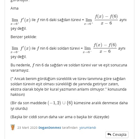
Ama
(
)
−
(
6
)
f
x
f
′
lim
(
)
ile
nin 6 daki sağdan türevi =
lim
aynı
lim
x
→
6
+
f
′
(
x
)
f
lim
x
→
6
+
f
(
x
)
−
f
(
6
)
x
−
6
f
x
f
−
6
x
+
+
→
6
→
6
x
x
şey değil.
Benzer şeklide:
(
)
−
(
6
)
f
x
f
′
lim
(
)
ile
nin 6 daki soldan türevi =
lim
aynı
lim
x
→
6
−
f
′
(
x
)
f
lim
x
→
6
−
f
(
x
)
−
f
(
6
)
x
−
6
f
x
f
−
6
x
−
−
→
6
→
6
x
x
şey değil.
Bu nedenle,
nin 6 da sağdan ve soldan türevi var ve eşit sonucuna
f
f
varamayız.
(" Ancak benim gördüğüm süreklilik ve türev tanımına göre sağdan
soldan türevin eşit olması sürekliliği de yanında getiriyor zaten,
ekstra olarak böyle bir kural yazmanın anlamı olmuyor." konusunda
haklısın)
(Bir da son maddede
(
−
1
,
2
)
∪
{
6
}
kümesine aralık denmese daha
(
−
1
,
2
)
∪
{
6
}
iyi olurdu)
(Başka bir ciddi sorun daha var ama o başka bir düzeyde)
23 Mart 2020
DoganDonmez
tarafından
yorumlandı
Cevapla