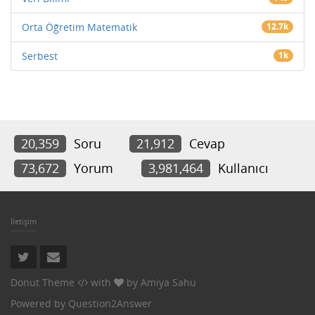
Orta Öğretim Matematik
12.7k
Serbest
1k
20,359
Soru
21,912
Cevap
73,672
Yorum
3,981,464
Kullanıcı
İletişim
Donut Theme
with
by
Amiya Sahu
Powered by
Question2Answer