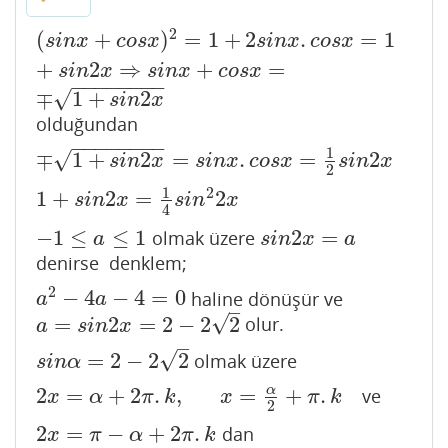
2
(
+
)
=
1
+
2
.
=
1
(
s
i
n
x
+
c
o
s
x
)
2
=
1
+
2
s
i
n
x
.
c
o
s
x
=
1
+
s
i
n
2
x
⇒
s
i
n
x
+
c
o
s
x
=
s
i
n
x
c
o
s
x
s
i
n
x
c
o
s
x
+
2
⇒
+
=
s
i
n
x
s
i
n
x
c
o
s
x
−
−
−
−
−
−
−
−
√
∓
1
+
2
s
i
n
x
olduğundan
−
−
−
−
−
−
−
−
1
√
∓
1
+
2
=
.
=
2
∓
1
+
s
i
n
2
x
=
s
i
n
x
.
c
o
s
x
=
1
2
s
i
n
2
x
s
i
n
x
s
i
n
x
c
o
s
x
s
i
n
x
2
1
2
1
+
2
=
2
1
+
s
i
n
2
x
=
1
4
s
i
n
2
2
x
s
i
n
x
s
i
n
x
4
−
1
≤
≤
1
2
=
olmak üzere
−
1
≤
a
≤
1
s
i
n
2
x
=
a
a
s
i
n
x
a
denirse denklem;
2
−
4
−
4
=
0
haline dönüşür ve
a
2
−
4
a
−
4
=
0
a
a
–
√
=
2
=
2
−
2
2
olur.
a
=
s
i
n
2
x
=
2
−
2
2
a
s
i
n
x
–
√
=
2
−
2
2
olmak üzere
s
i
n
α
=
2
−
2
2
s
i
n
α
2
=
+
2
.
,
=
+
.
α
ve
2
x
=
α
+
2
π
.
k
,
x
=
α
2
+
π
.
k
x
α
π
k
x
π
k
2
2
=
−
+
2
.
dan
2
x
=
π
−
α
+
2
π
.
k
x
π
α
π
k