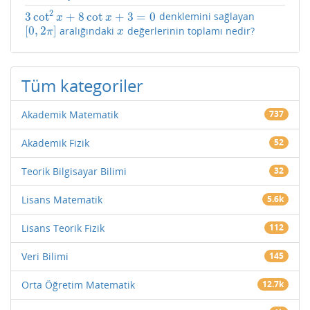
2
3
cot
+
8
cot
+
3
=
0
denklemini sağlayan
3
cot
2
x
+
8
cot
x
+
3
=
0
x
x
[
0
,
2
]
aralığındaki
değerlerinin toplamı nedir?
[
0
,
2
π
]
x
π
x
Tüm kategoriler
Akademik Matematik
737
Akademik Fizik
52
Teorik Bilgisayar Bilimi
32
Lisans Matematik
5.6k
Lisans Teorik Fizik
112
Veri Bilimi
145
Orta Öğretim Matematik
12.7k