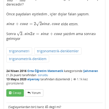
c
o
s
x
s
i
n
x
derecedir?
Önce paydaları eşitledim , içler dışlar falan yaptım.
–
√
+
=
2
2
.
elde ettim.
s
i
n
x
+
c
o
s
x
=
2
2
s
i
n
x
.
c
o
s
x
s
i
n
x
c
o
s
x
s
i
n
x
c
o
s
x
–
√
2
.
2
=
+
Sonra
yazdım ama sonrası
2
.
s
i
n
2
x
=
s
i
n
x
+
c
o
s
x
s
i
n
x
s
i
n
x
c
o
s
x
gelmiyor
trigonometri
trigonometrik-denklemler
trigonometrik-denklem
24 Nisan 2016
Orta Öğretim Matematik
kategorisinde
Şahmeran
(
1.2k
puan)
tarafından
soruldu
13 Mayıs 2020
alpercay
tarafından
düzenlendi
|
1.1k
kez
görüntülendi
Cevap
Yorum
(Saglayanlardan biri) bariz
45
degil mi?
45