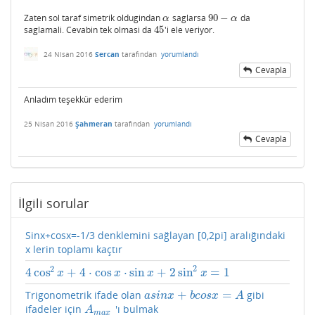
Zaten sol taraf simetrik oldugindan
saglarsa
90
−
da
α
90
−
α
α
α
saglamali. Cevabin tek olmasi da
45
'i ele veriyor.
45
24 Nisan 2016
Sercan
tarafından
yorumlandı
Cevapla
Anladım teşekkür ederim
25 Nisan 2016
Şahmeran
tarafından
yorumlandı
Cevapla
İlgili sorular
Sinx+cosx=-1/3 denklemini sağlayan [0,2pi] aralığındaki
x lerin toplamı kaçtır
2
2
4
cos
+
4
⋅
cos
⋅
sin
+
2
sin
=
1
4
cos
2
x
+
4
⋅
cos
x
⋅
sin
x
+
2
sin
2
x
=
1
x
x
x
x
+
=
Trigonometrik ifade olan
gibi
a
s
i
n
x
+
b
c
o
s
x
=
A
a
s
i
n
x
b
c
o
s
x
A
ifadeler için
'ı bulmak
A
m
a
x
A
m
a
x