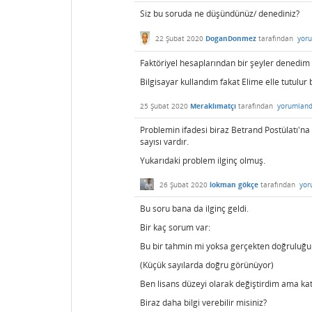
Siz bu soruda ne düşündünüz/ denediniz?
22 Şubat 2020
DoganDonmez
tarafından
yor
Faktöriyel hesaplarından bir şeyler denedim
Bilgisayar kullandım fakat Elime elle tutulur
25 Şubat 2020
Meraklımatçı
tarafından
yorumland
Problemin ifadesi biraz Betrand Postülatı'na
sayısı vardır.
Yukarıdaki problem ilginç olmuş.
26 Şubat 2020
lokman gökçe
tarafından
yor
Bu soru bana da ilginç geldi.
Bir kaç sorum var:
Bu bir tahmin mi yoksa gerçekten doğruluğu
(Küçük sayılarda doğru görünüyor)
Ben lisans düzeyi olarak değiştirdim ama ka
Biraz daha bilgi verebilir misiniz?