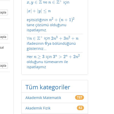
+
Z
Z
,
∈
ve
∈
için
x
,
y
∈
Z
ve
n
∈
Z
+
x
y
n
|
|
+
|
|
≤
|
x
|
+
|
y
|
≤
n
x
y
n
apla
2
2
+
(
+
1
)
eşitsizliğinin
n
2
+
(
n
+
1
)
2
n
n
tane çözümü olduğunu
ispatlayınız.
apla
+
3
2
Z
∀
∈
2
+
3
+
için
∀
n
∈
Z
+
2
n
3
+
3
n
2
+
n
n
n
n
n
6
ifadesinin
'ya bölündüğünü
6
sal
gösteriniz...
2
≥
3
3
>
2
+
2
n
n
Her
için
n
≥
3
3
n
>
2
n
+
2
n
2
n
n
olduğunu tümevarım ile
apla
ispatlayınız
Tüm kategoriler
Akademik Matematik
737
Akademik Fizik
52