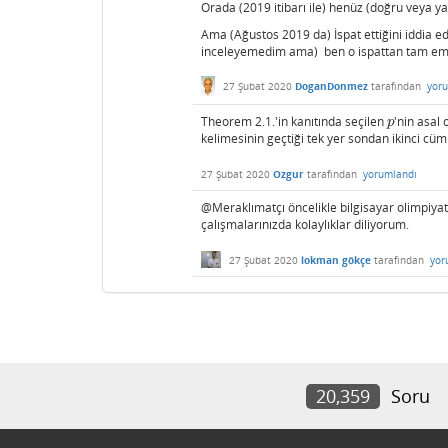
Orada (2019 itibarı ile) henüz (doğru veya ya
Ama (Ağustos 2019 da) İspat ettiğini iddia ed
inceleyemedim ama) ben o ispattan tam em
27 Şubat 2020
DoganDonmez
tarafından
yor
Theorem 2.1.'in kanıtında seçilen
'nin asal 
p
p
kelimesinin geçtiği tek yer sondan ikinci cüm
27 Şubat 2020
Ozgur
tarafından
yorumlandı
@Meraklımatçı öncelikle bilgisayar olimpiyat
çalışmalarınızda kolaylıklar diliyorum.
27 Şubat 2020
lokman gökçe
tarafından
yor
20,359
Soru