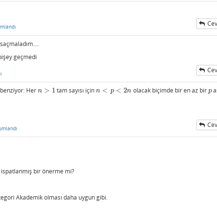
Cev
umlandı
 saçmaladım....
 bişey geçmedi
Cev
ı
 benziyor: Her
>
1
tam sayısı için
<
<
2
olacak biçimde bir en az bir
a
n
>
1
n
<
p
<
2
n
p
n
n
p
n
p
Cev
umlandı
 ispatlanmış bir önerme mi?
tegori Akademik olması daha uygun gibi.