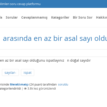
limleri soru cevap platformu
fa
Sorular
Cevaplanmamış
Kategoriler
Bir Soru Sor
Hakkı
2
arasında en az bir asal sayı old
 az bir asal sayı olduğunu ispatlayınız n doğal sayıdır
sayılar-
ispat
risinde
Meraklımatçı
(
24
puan)
tarafından
soruldu
ategorilendirildi
|
3.8k
kez görüntülendi