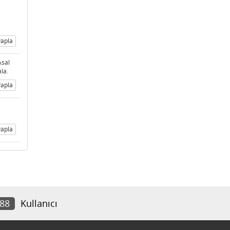
apla
Asal
la.
apla
apla
388
Kullanıcı