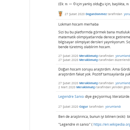
(Ek:
=
0
için yanlış olduğu için, başlıkta,
n
=
0
n
n
n
27 Şubat 2020
DoganDonmez
tarafından
yor
Lokman hocam merhaba
Sizi bu bu platformda görmek bana mutluluk v
matematik olimpiyatlarında derece getiremed
bilgisayar olimpiyat dersleri yayınlıyorum.
bende türetmiş olablirim hocam.
27 Şubat 2020
Meraklımatçı
tarafından
yorumland
27 Şubat 2020
Meraklımatçı
tarafından
düzenlendi
Doğan hocam soruyu araştırdım. Ama Gördüğüm
araştırdım fakat yok. Pozitif tamsayılarda y
27 Şubat 2020
Meraklımatçı
tarafından
yorumland
2 Mart 2020
Meraklımatçı
tarafından
yeniden göste
Legendre Sanısı
diye geçiyormuş literatürde
27 Şubat 2020
Ozgur
tarafından
yorumlandı
Ben de araştırınca, bunun iyi bilinen (eski) 
"Legendre ın sanısı" (
https://en.wikipedia.