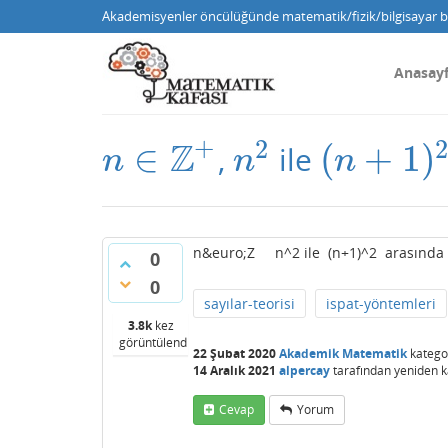
Akademisyenler öncülüğünde matematik/fizik/bilgisayar bi
Anasay
+
2
Z
∈
(
+
1
)
,
ile
n
∈
Z
+
n
2
(
n
+
1
)
2
n
n
n
n&euro;Z n^2 ile (n+1)^2 arasında en
0
0
sayılar-teorisi
ispat-yöntemleri
3.8k
kez
görüntülendi
22 Şubat 2020
Akademik Matematik
katego
14 Aralık 2021
alpercay
tarafından
yeniden k
Cevap
Yorum