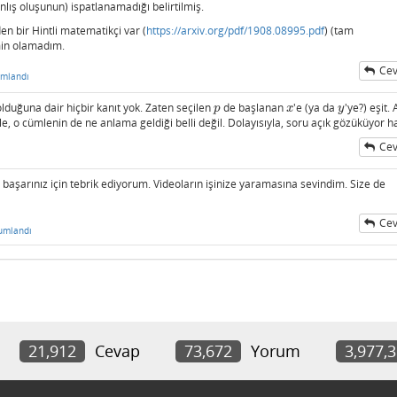
nlış oluşunun) ispatlanamadığı belirtilmiş.
en bir Hintli matematikçi var (
https://arxiv.org/pdf/1908.08995.pdf
) (tam
in olamadım.
Cev
umlandı
olduğuna dair hiçbir kanıt yok. Zaten seçilen
de başlanan
'e (ya da
'ye?) eşit. 
p
x
y
p
x
y
le, o cümlenin de ne anlama geldiği belli değil. Dolayısıyla, soru açık gözüküyor ha
Cev
 başarınız için tebrik ediyorum. Videoların işinize yaramasına sevindim. Size de
Cev
umlandı
21,912
Cevap
73,672
Yorum
3,977,