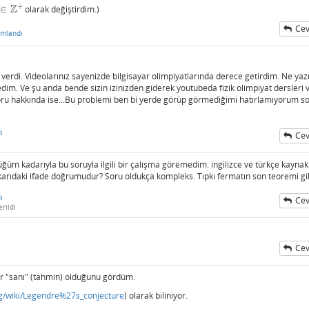
+
Z
∈
olarak değiştirdim.)
∈
Z
+
Cev
umlandı
erdi. Videolarınız sayenizde bilgisayar olimpiyatlarında derece getirdim. Ne yazı
im. Ve şu anda bende sizin izinizden giderek youtubeda fizik olimpiyat dersleri 
 Soru hakkında ise...Bu problemi ben bi yerde görüp görmediğimi hatırlamıyorum s
ı
Cev
 kadarıyla bu soruyla ilgili bir çalışma göremedim. ingilizce ve türkçe kaynak
ukarıdaki ifade doğrumudur? Soru oldukça kompleks. Tıpkı fermatın son teoremi gi
ı
Cev
rildi
.
Cev
bir "sanı" (tahmin) olduğunu gördüm.
org/wiki/Legendre%27s_conjecture
) olarak biliniyor.