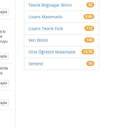
Teorik Bilgisayar Bilimi
32
apla
Lisans Matematik
5.6k
Lisans Teorik Fizik
112
k ki
ve
Veri Bilimi
145
oruyu
Orta Öğretim Matematik
12.7k
apla
Serbest
1k
larda
bi.
apla
apla