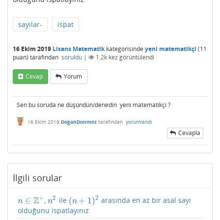
sayılar-
ispat
16 Ekim 2019
Lisans Matematik
kategorisinde
yeni matematikçi
(
11
puan)
tarafından
soruldu
|
1.2k
kez görüntülendi
Cevap
Yorum
Sen bu soruda ne düşündün/denedin yeni matematikçi ?
16 Ekim 2019
DoganDonmez
tarafından
yorumlandı
Cevapla
İlgili sorular
+
2
2
Z
∈
(
+
1
)
,
ile
arasında en az bir asal sayı
n
∈
Z
+
n
2
(
n
+
1
)
2
n
n
n
olduğunu ispatlayınız