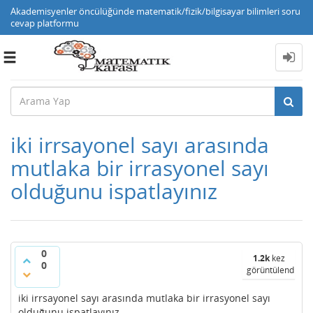
Akademisyenler öncülüğünde matematik/fizik/bilgisayar bilimleri soru
cevap platformu
Toggle
navigation
iki irrsayonel sayı arasında
mutlaka bir irrasyonel sayı
olduğunu ispatlayınız
0
1.2k
kez
0
görüntülendi
iki irrsayonel sayı arasında mutlaka bir irrasyonel sayı
olduğunu ispatlayınız