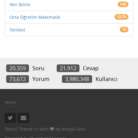
Veri Bilimi
145
Orta Öğretim Matematik
12.7k
Serbest
1k
20,359
Soru
21,912
Cevap
73,672
Yorum
3,980,348
Kullanıcı
İletişim
Donut Theme
with
by
Amiya Sahu