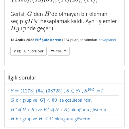
Gerisi,
'den
'de olmayan bir eleman
G
H
G
H
seçip
'yi hesaplamak kaldı. Aynı işlemler
g
H
g
H
içinde geçerli.
H
g
H
g
18 Aralık 2022
Elif Şule Kerem
(
234
puan)
tarafından
cevaplandı
Ilgili Bir Soru Sor
Yorum
İlgili sorular
1045
=
(
1273
)
(
64
)
(
38725
)
∈
=
?
,
,
S
=
(
1273
)
(
64
)
(
38725
)
S
∈
S
8
S
1045
=
?
S
S
S
S
8
|
|
<
60
bir grup ve
ise çözülebilirdir.
G
|
G
|
<
60
G
G
∗
∗
◃
(
◃
(
x
) ve
x
) olduğunu gösterin.
H
∗
◃
(
H
K
K
∗
◃
(
H
K
H
H
K
K
H
K
C
≤
bir grup ve
olduğunu gösterin.
H
H
≤
C
H
H