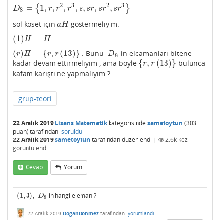
2
3
2
3
=
1
,
,
,
,
,
,
,
{
}
D
8
=
{
1
,
r
,
r
2
,
r
3
,
s
,
s
r
,
s
r
2
,
s
r
3
}
D
r
r
r
s
s
r
s
r
s
r
8
sol koset için
göstermeliyim.
a
H
a
H
(
1
)
=
(
1
)
H
=
H
H
H
(
)
=
{
,
(
13
)
}
. Bunu
in eleamanları bitene
(
r
)
H
=
{
r
,
r
(
13
)
}
D
8
r
H
r
r
D
8
{
,
(
13
)
}
kadar devam ettirmeliyim , ama böyle
bulunca
{
r
,
r
(
13
)
}
r
r
kafam karıştı ne yapmalıyım ?
grup-teori
22 Aralık 2019
Lisans Matematik
kategorisinde
sametoytun
(
303
puan)
tarafından
soruldu
22 Aralık 2019
sametoytun
tarafından
düzenlendi
|
2.6k
kez
görüntülendi
Cevap
Yorum
(
1
,
3
)
,
in hangi elemanı?
(
1
,
3
)
,
D
8
D
8
22 Aralık 2019
DoganDonmez
tarafından
yorumlandı