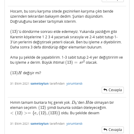
Hocam, bu soru karşıma sitede gezinirken karşıma çıktı bende
üzerinden tekrardan bakayım dedim. Şunları düşündüm.
Doğruluğunu beraber tartışmak isterim.
(
13
)
'ü döndürme sonrası elde edemeyiz. Yukarıda yazdığım gibi
(
13
)
Karenin köşelerine 1 2 3 4 yazarsak sırasıyla ve 2-4 sabit tutup 1-
3'ün yerlerini değiştirsek yeterli olacak. Ben bu işleme
diyebilirim.
s
s
Daha sonra 3 defa döndürüp diğer elemanları bulurum.
Ama şu şekilde de yapabilirim. 1-3 sabit tutup 2-4 yer değiştiririm ve
2
bu işleme
derim. Büyük ihtimal
(
13
)
=
olacak.
s
(
13
)
=
s
r
2
s
s
r
(
13
)
değişir mi?
(
13
)
H
H
31 Ekim 2021
sametoytun
tarafından
yorumlandı
Cevapla
Hımm tamam bunlara hiç gerek yok.
'den
de olmayan bir
D
8
H
D
H
8
eleman seçelim.
(
12
)
şimdi bununla soldan öteleyeceğim.
(
12
)
<
(
12
)
>
=
{
,
(
12
)
,
(
123
)
}
oldu. Bu şekilde devam
<
(
12
)
>=
{
e
,
(
12
)
,
(
123
)
}
e
31 Ekim 2021
sametoytun
tarafından
yorumlandı
Cevapla