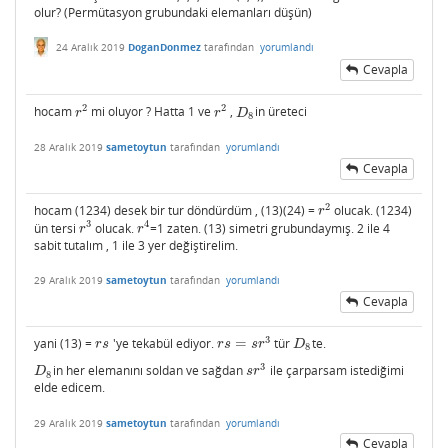
olur? (Permütasyon grubundaki elemanları düşün)
24 Aralık 2019
DoganDonmez
tarafından
yorumlandı
Cevapla
2
2
hocam
mi oluyor ? Hatta 1 ve
,
in üreteci
r
2
r
2
D
8
r
r
D
8
28 Aralık 2019
sametoytun
tarafından
yorumlandı
Cevapla
2
hocam (1234) desek bir tur döndürdüm , (13)(24) =
olucak. (1234)
r
2
r
3
4
ün tersi
olucak.
=1 zaten. (13) simetri grubundaymış. 2 ile 4
r
3
r
4
r
r
sabit tutalım , 1 ile 3 yer değiştirelim.
29 Aralık 2019
sametoytun
tarafından
yorumlandı
Cevapla
3
yani (13) =
'ye tekabül ediyor.
=
tür
te.
r
s
r
s
=
s
r
3
D
8
r
s
r
s
s
r
D
8
3
in her elemanını soldan ve sağdan
ile çarparsam istediğimi
D
8
s
r
3
D
s
r
8
elde edicem.
29 Aralık 2019
sametoytun
tarafından
yorumlandı
Cevapla