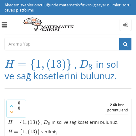
Akademisyenler öncülüğünde matematik/fizik/bilgisayar bilimleri soru
cevap platformu
Toggle
navigation
=
{
1
,
(
13
)
}
,
in sol
H
=
{
1
,
(
13
)
}
D
8
H
D
8
ve sağ kosetlerini bulunuz.
0
2.6k
kez
0
görüntülendi
=
{
1
,
(
13
)
}
,
in sol ve sağ kosetlerini bulunuz.
H
=
{
1
,
(
13
)
}
D
8
H
D
8
=
{
1
,
(
13
)
}
verilmiş.
H
=
{
1
,
(
13
)
}
H