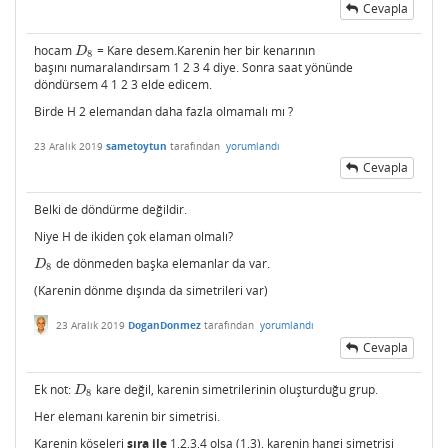
Cevapla
hocam
= Kare desem.Karenin her bir kenarının
D
8
D
8
başını numaralandırsam 1 2 3 4 diye. Sonra saat yönünde
döndürsem 4 1 2 3 elde edicem.
Birde H 2 elemandan daha fazla olmamalı mı ?
23 Aralık 2019
sametoytun
tarafından
yorumlandı
Cevapla
Belki de döndürme değildir.
Niye H de ikiden çok elaman olmalı?
de dönmeden başka elemanlar da var.
D
8
D
8
(Karenin dönme dışında da simetrileri var)
23 Aralık 2019
DoganDonmez
tarafından
yorumlandı
Cevapla
Ek not:
kare değil, karenin simetrilerinin oluşturduğu grup.
D
8
D
8
Her elemanı karenin bir simetrisi.
Karenin köşeleri
sıra ile
1,2,3,4 olsa (1,3), karenin hangi simetrisi