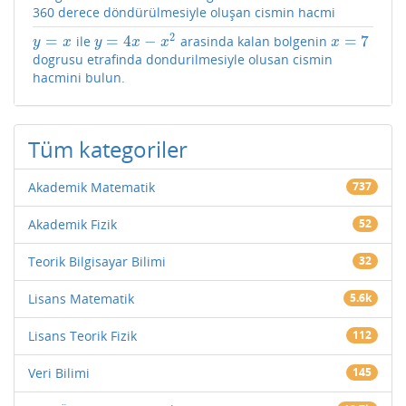
360 derece döndürülmesiyle oluşan cismin hacmi
2
=
=
4
−
=
7
ile
arasinda kalan bolgenin
y
=
x
y
=
4
x
−
x
2
x
=
7
y
x
y
x
x
x
dogrusu etrafinda dondurilmesiyle olusan cismin
hacmini bulun.
Tüm kategoriler
Akademik Matematik
737
Akademik Fizik
52
Teorik Bilgisayar Bilimi
32
Lisans Matematik
5.6k
Lisans Teorik Fizik
112
Veri Bilimi
145