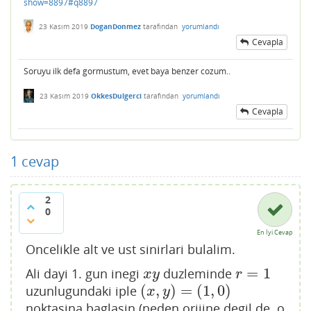
show=8897#q8897
23 Kasım 2019
DoganDonmez
tarafından
yorumlandı
Cevapla
Soruyu ilk defa gormustum, evet baya benzer cozum..
23 Kasım 2019
OkkesDulgerci
tarafından
yorumlandı
Cevapla
1
cevap
2
0
En İyi Cevap
Oncelikle alt ve ust sinirlari bulalim.
=
1
Ali dayi 1. gun inegi
duzleminde
x
y
r
=
1
x
y
r
(
,
)
=
(
1
,
0
)
uzunlugundaki iple
(
x
,
y
)
=
(
1
,
0
)
x
y
noktasina baglasin.(neden orijine degil de o