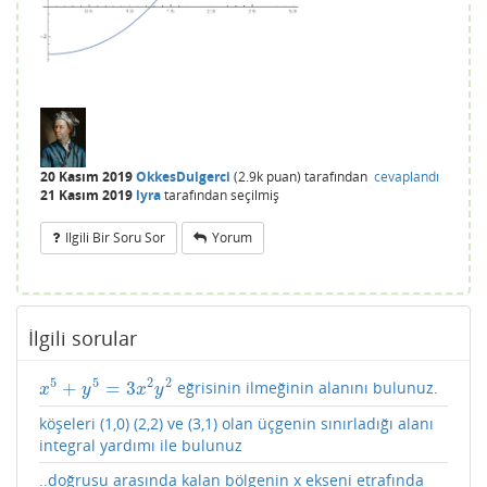
20 Kasım 2019
OkkesDulgerci
(
2.9k
puan)
tarafından
cevaplandı
21 Kasım 2019
lyra
tarafından
seçilmiş
Ilgili Bir Soru Sor
Yorum
İlgili sorular
5
5
2
2
+
=
3
eğrisinin ilmeğinin alanını bulunuz.
x
5
+
y
5
=
3
x
2
y
2
x
y
x
y
köşeleri (1,0) (2,2) ve (3,1) olan üçgenin sınırladığı alanı
integral yardımı ile bulunuz
..doğrusu arasında kalan bölgenin x ekseni etrafında