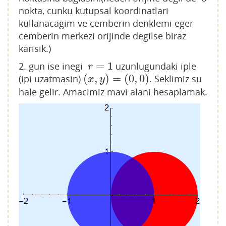
nokta, cunku kutupsal koordinatlari
kullanacagim ve cemberin denklemi eger
cemberin merkezi orijinde degilse biraz
karisik.)
=
1
2. gun ise inegi
uzunlugundaki iple
r
=
1
r
(
,
)
=
(
0
,
0
)
(ipi uzatmasin)
. Seklimiz su
(
x
,
y
)
=
(
0
,
0
)
x
y
hale gelir. Amacimiz mavi alani hesaplamak.