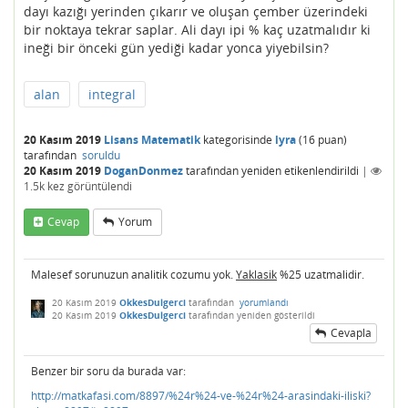
dayı kazığı yerinden çıkarır ve oluşan çember üzerindeki
bir noktaya tekrar saplar. Ali dayı ipi % kaç uzatmalıdır ki
ineği bir önceki gün yediği kadar yonca yiyebilsin?
alan
integral
20 Kasım 2019
Lisans Matematik
kategorisinde
lyra
(
16
puan)
tarafından
soruldu
20 Kasım 2019
DoganDonmez
tarafından
yeniden etikenlendirildi
|
1.5k
kez görüntülendi
Cevap
Yorum
Malesef sorunuzun analitik cozumu yok.
Yaklasik
%25 uzatmalidir.
20 Kasım 2019
OkkesDulgerci
tarafından
yorumlandı
20 Kasım 2019
OkkesDulgerci
tarafından
yeniden gösterildi
Cevapla
Benzer bir soru da burada var:
http://matkafasi.com/8897/%24r%24-ve-%24r%24-arasindaki-iliski?