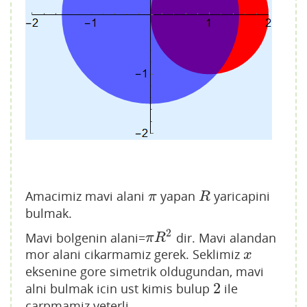
Amacimiz mavi alani
yapan
yaricapini
π
R
π
R
bulmak.
2
Mavi bolgenin alani=
dir. Mavi alandan
π
R
2
π
R
mor alani cikarmamiz gerek. Seklimiz
x
x
eksenine gore simetrik oldugundan, mavi
2
alni bulmak icin ust kimis bulup
ile
2
carpmamiz yeterli.