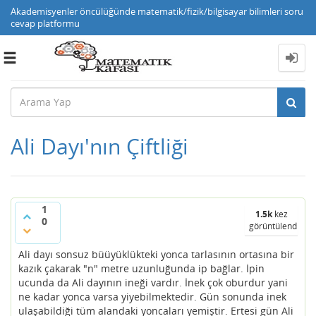
Akademisyenler öncülüğünde matematik/fizik/bilgisayar bilimleri soru
cevap platformu
Toggle
navigation
Ali Dayı'nın Çiftliği
1
1.5k
kez
0
görüntülendi
Ali dayı sonsuz büüyüklükteki yonca tarlasının ortasına bir
kazık çakarak "n" metre uzunluğunda ip bağlar. İpin
ucunda da Ali dayının ineği vardır. İnek çok oburdur yani
ne kadar yonca varsa yiyebilmektedir. Gün sonunda inek
ulaşabildiği tüm alandaki yoncaları yemiştir. Ertesi gün Ali