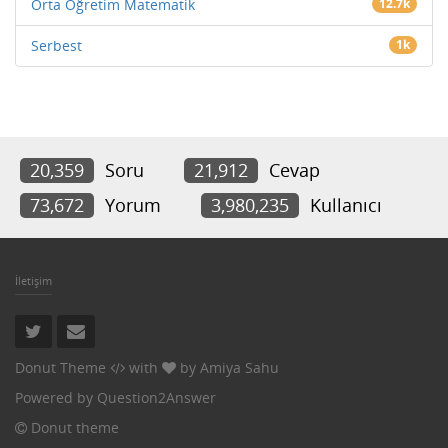
Orta Öğretim Matematik
12.7k
Serbest
1k
20,359
Soru
21,912
Cevap
73,672
Yorum
3,980,235
Kullanıcı
İletişim
Donut Theme
with
by
Amiya Sahu
Powered by
Question2Answer
Donut theme