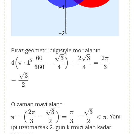
Biraz geometri bilgisiyle mor alanin
–
–
√
√
60
3
2
3
2
π
(
)
2
4
⋅
1
−
+
=
4
(
π
⋅
1
2
60
360
−
3
4
)
+
2
3
4
=
2
π
3
−
3
2
π
360
4
4
3
–
√
3
−
2
O zaman mavi alan=
–
–
√
√
2
3
3
π
π
(
)
−
−
=
+
<
. Yani
π
−
(
2
π
3
−
3
2
)
=
π
3
+
3
2
<
π
π
π
3
2
3
2
ipi uzatmazsak 2. gun kirmizi alan kadar