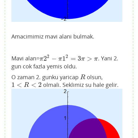
Amacimimiz mavi alani bulmak.
2
2
2
−
1
=
3
>
Mavi alan=
. Yani 2.
π
2
2
−
π
1
2
=
3
π
>
π
π
π
π
π
gun cok fazla yemis oldu.
O zaman 2. gunku yaricap
olsun,
R
R
1
<
<
2
olmali. Seklimiz su hale gelir.
1
<
R
<
2
R