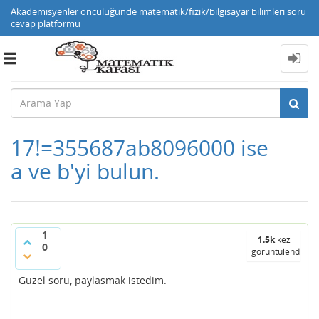
Akademisyenler öncülüğünde matematik/fizik/bilgisayar bilimleri soru
cevap platformu
Toggle
navigation
17!=355687ab8096000 ise
a ve b'yi bulun.
1
1.5k
kez
0
görüntülendi
Guzel soru, paylasmak istedim.