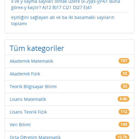
x ve y sayma sayıları olmak üzere (x-2y)(x-y)=61 Buna
görex-y kaçtır? A)12 B)17 C)21 D)27 E)41
eşitliğini sağlayan ab ve ba iki basamaklı sayıların
toplamı
Tüm kategoriler
Akademik Matematik
737
Akademik Fizik
52
Teorik Bilgisayar Bilimi
32
Lisans Matematik
5.6k
Lisans Teorik Fizik
112
Veri Bilimi
145
Orta Öğretim Matematik
12.7k