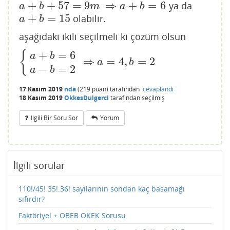
+
+
57
=
9
⇒
+
=
6
ya da
a
+
b
+
57
=
9
m
⇒
a
+
b
=
6
a
b
m
a
b
+
=
15
olabilir.
a
+
b
=
15
a
b
aşağıdaki ikili seçilmeli ki çözüm olsun
+
=
6
{
a
b
⇒
=
4
,
=
2
{
a
+
b
=
6
a
−
b
=
2
⇒
a
=
4
,
b
=
2
a
b
−
=
2
a
b
17 Kasım 2019
nda
(
219
puan)
tarafından
cevaplandı
18 Kasım 2019
OkkesDulgerci
tarafından
seçilmiş
Ilgili Bir Soru Sor
Yorum
İlgili sorular
110!/45! 35!.36! sayılarının sondan kaç basamağı
sıfırdır?
Faktöriyel + OBEB OKEK Sorusu