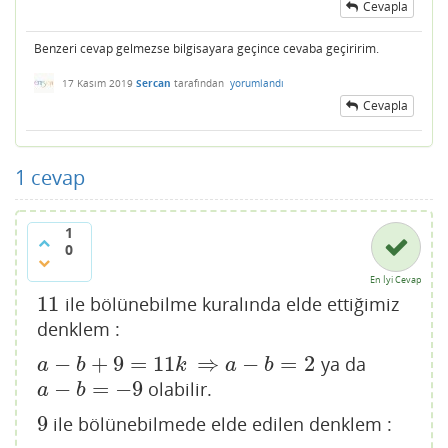
Cevapla
Benzeri cevap gelmezse bilgisayara geçince cevaba geçiririm.
17 Kasım 2019
Sercan
tarafından
yorumlandı
Cevapla
1
cevap
1
0
En İyi Cevap
11
ile bölünebilme kuralında elde ettiğimiz
11
denklem :
−
+
9
=
11
⇒
−
=
2
ya da
a
−
b
+
9
=
11
k
⇒
a
−
b
=
2
a
b
k
a
b
−
=
−
9
olabilir.
a
−
b
=
−
9
a
b
9
ile bölünebilmede elde edilen denklem :
9