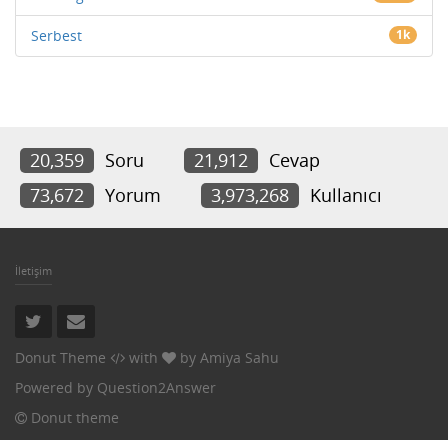
Serbest
1k
20,359
Soru
21,912
Cevap
73,672
Yorum
3,973,268
Kullanıcı
İletişim
Donut Theme
with
by
Amiya Sahu
Powered by
Question2Answer
Donut theme