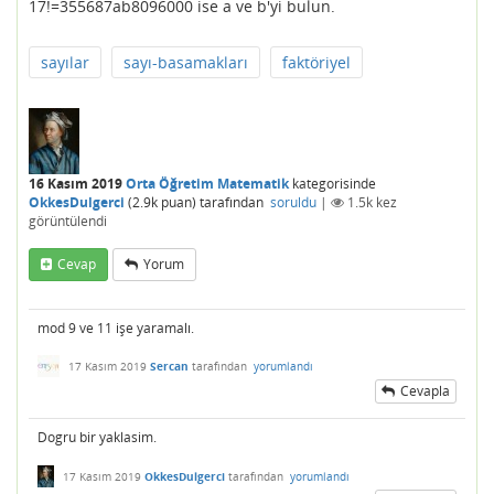
17!=355687ab8096000 ise a ve b'yi bulun.
sayılar
sayı-basamakları
faktöriyel
16 Kasım 2019
Orta Öğretim Matematik
kategorisinde
OkkesDulgerci
(
2.9k
puan)
tarafından
soruldu
|
1.5k
kez
görüntülendi
Cevap
Yorum
mod 9 ve 11 işe yaramalı.
17 Kasım 2019
Sercan
tarafından
yorumlandı
Cevapla
Dogru bir yaklasim.
17 Kasım 2019
OkkesDulgerci
tarafından
yorumlandı