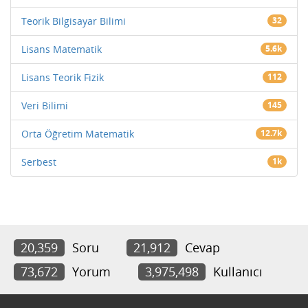
Teorik Bilgisayar Bilimi
32
Lisans Matematik
5.6k
Lisans Teorik Fizik
112
Veri Bilimi
145
Orta Öğretim Matematik
12.7k
Serbest
1k
20,359
Soru
21,912
Cevap
73,672
Yorum
3,975,498
Kullanıcı