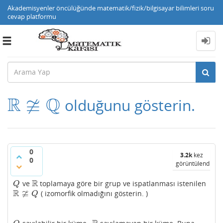
Akademisyenler öncülüğünde matematik/fizik/bilgisayar bilimleri soru
cevap platformu
Toggle
navigation
R
≆
Q
olduğunu gösterin.
R
≇
Q
0
3.2k
kez
0
görüntülendi
R
ve
toplamaya göre bir grup ve ispatlanması istenilen
Q
R
Q
R
≆
( izomorfik olmadığını gösterin. )
R
≇
Q
Q