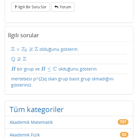
Ilgili Bir Soru Sor
Yorum
İlgili sorular
Z
Z
≆
Z
×
olduğunu gösterin.
Z
×
Z
2
≇
Z
2
Q
≆
Z
Q
≇
Z
C
≤
bir grup ve
olduğunu gösterin.
H
H
≤
C
H
H
mertebesi p^{2}q olan grup basit grup olmadığını
gösteriniz.
Tüm kategoriler
Akademik Matematik
737
Akademik Fizik
52