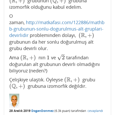
R
Q
(
,
+
)
(
,
+
)
grubunun
grubuna
(
R
,
+
)
(
Q
,
+
)
izomorfik olduğunu kabul edelim.
O
zaman,
http://matkafasi.com/122886/mathb
b-grubunun-sonlu-dogurulmus-alt-gruplari-
R
(
,
+
)
devirlidir
probleminden dolayı,
(
R
,
+
)
grubunun da her sonlu doğurulmuş alt
grubu devirli olur.
–
R
√
(
,
+
)
1
2
Ama
nin
ve
tarafından
(
R
,
+
)
1
2
doğurulan alt grubunun devirli olmadığını
biliyoruz (neden?)
R
(
,
+
)
Çelişkiye ulaştık. Öyleyse
grubu
(
R
,
+
)
Q
(
,
+
)
grubuna izomorfik değildir.
(
Q
,
+
)
28 Aralık 2019
DoganDonmez
(
6.3k
puan)
tarafından
cevaplandı