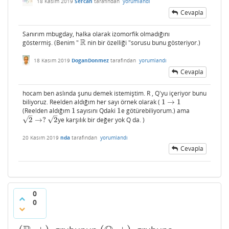
18 Kasım 2019
Sercan
tarafından
yorumlandı
Cevapla
Sanırım mbugday, halka olarak izomorfik olmadığını
R
göstermiş. (Benim "
nin bir özelliği "sorusu bunu gösteriyor.)
R
18 Kasım 2019
DoganDonmez
tarafından
yorumlandı
Cevapla
hocam ben aslında şunu demek istemiştim. R , Q'yu içeriyor bunu
biliyoruz. Reelden aldığım her sayı örnek olarak (
1
→
1
1
→
1
(Reelden aldığım
1
sayısını Qdaki
1
e götürebiliyorum.) ama
1
1
–
–
√
√
2
→
?
2
ye karşılık bir değer yok Q da. )
2
→
?
2
20 Kasım 2019
nda
tarafından
yorumlandı
Cevapla
0
0