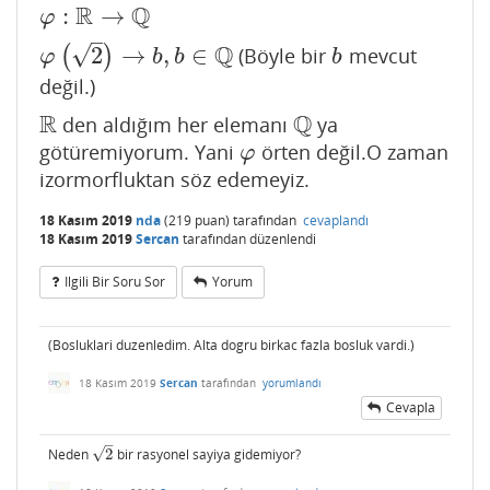
R
Q
:
→
φ
:
R
→
Q
φ
–
Q
√
2
→
,
∈
(
)
(Böyle bir
mevcut
φ
(
2
)
→
b
,
b
∈
Q
b
φ
b
b
b
değil.)
R
Q
den aldığım her elemanı
ya
R
Q
götüremiyorum. Yani
örten değil.O zaman
φ
φ
izormorfluktan söz edemeyiz.
18 Kasım 2019
nda
(
219
puan)
tarafından
cevaplandı
18 Kasım 2019
Sercan
tarafından
düzenlendi
Ilgili Bir Soru Sor
Yorum
(Bosluklari duzenledim. Alta dogru birkac fazla bosluk vardi.)
18 Kasım 2019
Sercan
tarafından
yorumlandı
Cevapla
–
√
Neden
2
bir rasyonel sayiya gidemiyor?
2