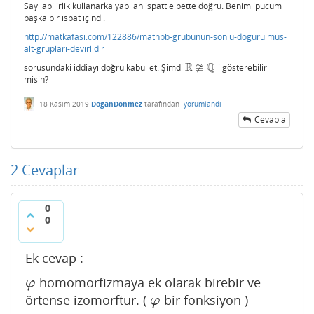
Sayılabilirlik kullanarka yapılan ispatt elbette doğru. Benim ipucum
başka bir ispat içindi.
http://matkafasi.com/122886/mathbb-grubunun-sonlu-dogurulmus-
alt-gruplari-devirlidir
R
≆
Q
sorusundaki iddiayı doğru kabul et. Şimdi
i gösterebilir
R
≇
Q
misin?
18 Kasım 2019
DoganDonmez
tarafından
yorumlandı
Cevapla
2
Cevaplar
0
0
Ek cevap :
homomorfizmaya ek olarak birebir ve
φ
φ
örtense izomorftur. (
bir fonksiyon )
φ
φ