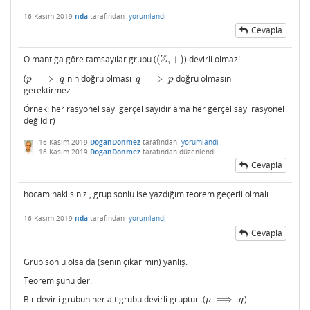
16 Kasım 2019
nda
tarafından
yorumlandı
Cevapla
Z
O mantığa göre tamsayılar grubu (
(
,
+
)
) devirli olmaz!
(
Z
,
+
)
(
⟹
nin doğru olması
⟹
doğru olmasını
p
⟹
q
q
⟹
p
p
q
q
p
gerektirmez.
Örnek: her rasyonel sayı gerçel sayıdır ama her gerçel sayı rasyonel
değildir)
16 Kasım 2019
DoganDonmez
tarafından
yorumlandı
16 Kasım 2019
DoganDonmez
tarafından
düzenlendi
Cevapla
hocam haklısınız , grup sonlu ise yazdığım teorem geçerli olmalı.
16 Kasım 2019
nda
tarafından
yorumlandı
Cevapla
Grup sonlu olsa da (senin çıkarımın) yanlış.
Teorem şunu der:
Bir devirli grubun her alt grubu devirli gruptur (
⟹
)
p
⟹
q
p
q