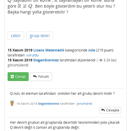
R
sayılabilir bir küme ,
sayılamayan bir küme. Buna
Q
R
Q
R
≆
göre
. Ben böyle gösterdim bu yeterli olur mu ?
R
≇
Q
Q
Başka hangi yolla gösterebilir ?
cebir
grup-teori
15 Kasım 2019
Lisans Matematik
kategorisinde
nda
(
219
puan)
tarafından
soruldu
15 Kasım 2019
DoganDonmez
tarafından
düzenlendi
|
3.2k
kez
görüntülendi
Cevap
Yorum
Q nün, iki eleman tarafından üretilen her alt grubu devirli midir ?
16 Kasım 2019
DoganDonmez
tarafından
yorumlandı
Cevapla
Her devirli grubun alt gruplarıda devirlidir teoreminden yola çıkarak
Q devirli değil o zaman alt gruplarıda değil.