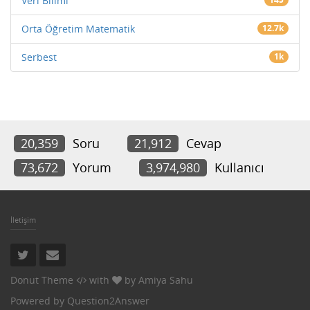
Veri Bilimi
Orta Öğretim Matematik
12.7k
Serbest
1k
20,359
Soru
21,912
Cevap
73,672
Yorum
3,974,980
Kullanıcı
İletişim
Donut Theme
with
by
Amiya Sahu
Powered by
Question2Answer