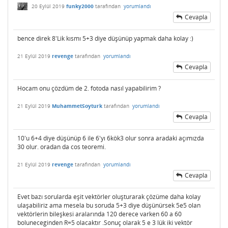
20 Eylül 2019
funky2000
tarafından
yorumlandı
Cevapla
bence direk 8'Lik kısmı 5+3 diye düşünüp yapmak daha kolay :)
21 Eylül 2019
revenge
tarafından
yorumlandı
Cevapla
Hocam onu çözdüm de 2. fotoda nasıl yapabilirim ?
21 Eylül 2019
MuhammetSoyturk
tarafından
yorumlandı
Cevapla
10'u 6+4 diye düşünüp 6 ile 6'yı 6kök3 olur sonra aradaki açımızda
30 olur. oradan da cos teoremi.
21 Eylül 2019
revenge
tarafından
yorumlandı
Cevapla
Evet bazı sorularda eşit vektörler oluşturarak çözüme daha kolay
ulaşabiliriz ama mesela bu soruda 5+3 diye düşünürsek 5e5 olan
vektörlerin bileşkesi aralarında 120 derece varken 60 a 60
boluneceginden R=5 olacaktır .Sonuç olarak 5 e 3 lük iki vektör