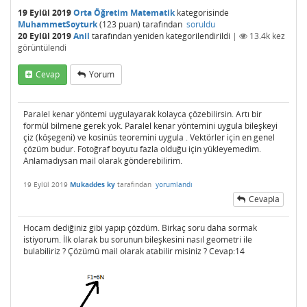
19 Eylül 2019
Orta Öğretim Matematik
kategorisinde
MuhammetSoyturk
(
123
puan)
tarafından
soruldu
20 Eylül 2019
Anil
tarafından
yeniden kategorilendirildi
|
13.4k
kez
görüntülendi
Cevap
Yorum
Paralel kenar yöntemi uygulayarak kolayca çözebilirsin. Artı bir
formül bilmene gerek yok. Paralel kenar yöntemini uygula bileşkeyi
çiz (köşegeni) ve kosinüs teoremini uygula . Vektörler için en genel
çözüm budur. Fotoğraf boyutu fazla olduğu için yükleyemedim.
Anlamadıysan mail olarak gönderebilirim.
19 Eylül 2019
Mukaddes ky
tarafından
yorumlandı
Cevapla
Hocam dediğiniz gibi yapıp çözdüm. Birkaç soru daha sormak
istiyorum. İlk olarak bu sorunun bileşkesini nasıl geometri ile
bulabiliriz ? Çözümü mail olarak atabilir misiniz ? Cevap:14