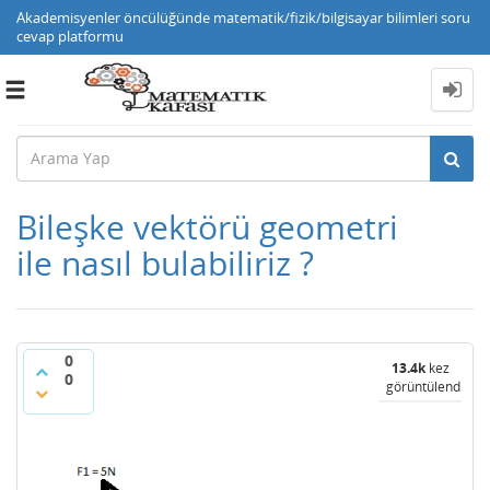
Akademisyenler öncülüğünde matematik/fizik/bilgisayar bilimleri soru
cevap platformu
Toggle
navigation
Bileşke vektörü geometri
ile nasıl bulabiliriz ?
0
13.4k
kez
0
görüntülendi