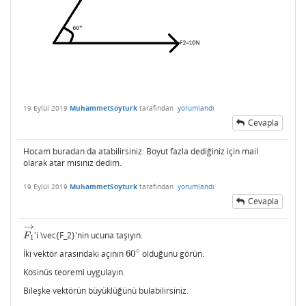
19 Eylül 2019
MuhammetSoyturk
tarafından
yorumlandı
Cevapla
Hocam buradan da atabilirsiniz. Boyut fazla dediğiniz için mail
olarak atar mısınız dedim.
19 Eylül 2019
MuhammetSoyturk
tarafından
yorumlandı
Cevapla
→
'i \vec{F_2}'nin ucuna taşıyın.
F
1
→
F
1
∘
İki vektör arasındaki açının
60
olduğunu görün.
60
∘
Kosinüs teoremi uygulayın.
Bileşke vektörün büyüklüğünü bulabilirsiniz.