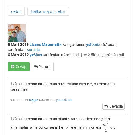
cebir
halka-soyut-cebir
6 Mart 2019
Lisans Matematik
kategorisinde
ysf.knt
(
467
puan)
tarafından
soruldu
6 Mart 2019
ysf.knt
tarafından
düzenlendi
|
2.5k
kez görüntülendi
Cevap
Yorum
1
/
2
bu kümenin bir elemanı mı? Cevabın evet ise, bu elemanın
1
/
2
karesi ne?
6 Mart 2019
Ozgur
tarafından
yorumlandı
Cevapla
1
/
2
bu kumenin bir elemani olabilir karesi derken dediginizi
1
/
2
2
m
anlamadim ama bu kumenin her bir elemaninin karesi
olur
m
2
4
4