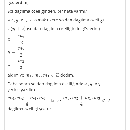
gosterdim)
Sol dağılma özelliğinden..bir hata varmı?
∀
,
,
∈
olmak üzere soldan dagilma özelliği
∀
x
,
y
,
z
∈
A
x
y
z
A
(
+
)
(soldan dagilma özelliğinde gösterim)
x
(
y
+
z
)
x
y
z
m
1
=
x
=
m
1
2
x
2
m
2
=
y
=
m
2
2
y
2
m
3
=
z
=
m
3
2
z
2
Z
,
,
∈
aldım ve
dedim.
m
1
,
m
2
,
m
3
∈
Z
m
m
m
1
2
3
,
,
Daha sonra soldan dagilma özelliğinde
yi
x
,
y
,
z
x
y
z
yerine yazdim.
.
+
.
.
+
.
m
m
m
m
m
m
m
m
1
2
1
3
1
2
1
3
∉
cıktı ve
m
1
.
m
2
+
m
1
.
m
3
4
m
1
.
m
2
+
m
1
.
m
3
4
∉
A
A
4
4
dagilma ozelligi yoktur.