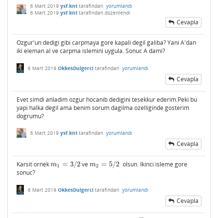
6 Mart 2019
ysf.knt
tarafından
yorumlandı
6 Mart 2019
ysf.knt
tarafından
düzenlendi
Cevapla
Ozgur'un dedigi gibi carpmaya gore kapali degil galiba? Yani A'dan
iki eleman al ve carpma islemini uygula. Sonuc A dami?
6 Mart 2019
OkkesDulgerci
tarafından
yorumlandı
Cevapla
Evet simdi anladim ozgur hocanib dedigini tesekkur ederim.Peki bu
yapi halka degil ama benim sorum dagilma ozelliginde gosterim
dogrumu?
6 Mart 2019
ysf.knt
tarafından
yorumlandı
Cevapla
Karsit ornek
=
3
/
2
ve
=
5
/
2
olsun. Ikinci isleme gore
m
1
=
3
/
2
m
2
=
5
/
2
m
m
1
2
sonuc?
6 Mart 2019
OkkesDulgerci
tarafından
yorumlandı
Cevapla