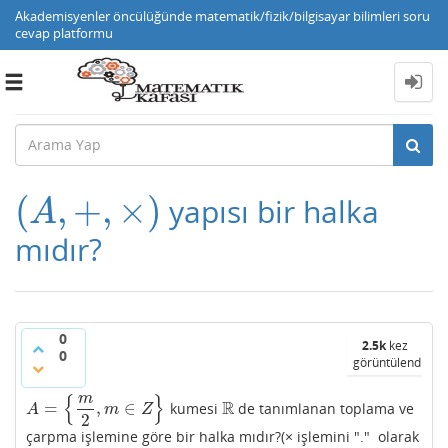
Akademisyenler öncülüğünde matematik/fizik/bilgisayar bilimleri soru
cevap platformu
Toggle
navigation
(
,
+
,
×
)
yapısı bir halka
(
A
,
+
,
×
)
A
mıdır?
0
2.5k
kez
0
görüntülendi
{
}
m
R
=
,
∈
kumesi
de tanımlanan toplama ve
A
=
{
m
2
,
m
∈
Z
}
R
A
m
Z
2
çarpma işlemine göre bir halka mıdır?(× işlemini "." olarak