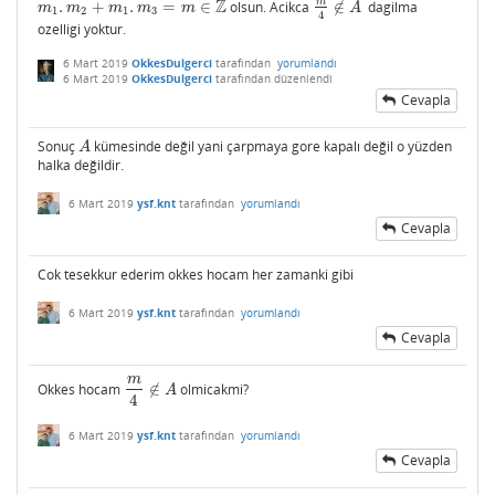
Z
m
.
+
.
=
∈
olsun. Acikca
∉
dagilma
m
1
.
m
2
+
m
1
.
m
3
=
m
∈
Z
m
4
∉
A
m
m
m
m
m
A
1
2
1
3
4
ozelligi yoktur.
6 Mart 2019
OkkesDulgerci
tarafından
yorumlandı
6 Mart 2019
OkkesDulgerci
tarafından
düzenlendi
Cevapla
Sonuç
kümesinde değil yani çarpmaya gore kapalı değil o yüzden
A
A
halka değildir.
6 Mart 2019
ysf.knt
tarafından
yorumlandı
Cevapla
Cok tesekkur ederim okkes hocam her zamanki gibi
6 Mart 2019
ysf.knt
tarafından
yorumlandı
Cevapla
m
Okkes hocam
∉
olmicakmi?
m
4
∉
A
A
4
6 Mart 2019
ysf.knt
tarafından
yorumlandı
Cevapla