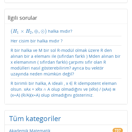
İlgili sorular
(
×
,
⊕
,
⊙
)
halka mıdır?
(
H
1
×
H
2
,
⊕
,
⊙
)
H
H
1
2
Her cisim bir halka mıdır ?
R bir halka ve M bir sol R-modül olmak üzere R den
alınan bir a elemanı ile (sıfırdan farklı ) Mden alınan bir
x elemanının ( sıfırdan farklı) çarpımı sıfır olan R
modülleri nasıl gösterebilirim? ayrıca bu vektör
uzayında neden mümkün değil?
R birimli bir halka, A ideali , x ∈ R idempotent eleman
olsun. xAx = xRx ∩ A olup olmadığını ve (xRx) / (xAx) ≅
(x+A) (R/A)(x+A) olup olmadığını gösteriniz.
Tüm kategoriler
Akademik Matematik
737