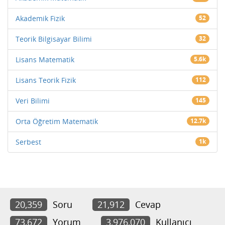
Akademik Fizik
52
Teorik Bilgisayar Bilimi
32
Lisans Matematik
5.6k
Lisans Teorik Fizik
112
Veri Bilimi
145
Orta Öğretim Matematik
12.7k
Serbest
1k
20,359
Soru
21,912
Cevap
73,672
Yorum
3,976,070
Kullanıcı