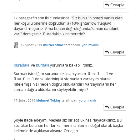
Cevapla
İlk paragrafın son iki cümlesinde "
Siz bunu "hipotezi yanlış olan
her koşullu önerme doğrudur" a ($0\Rightarrow 1\equiv)
dayandırmışsınız. Ama bunun doğruluğunda/kanıtın da sıkıntı
var." demişsiniz. Buradaki sıkıntı nerede?
17 Şubat 2019
murad.ozkoc
tarafından
yorumlandı
Cevapla
buradaki
ve
burdaki
yorumlara bakabilirsiniz.
Sormak istediğim sorunun özü,sanıyorum
0
⇒
1
≡
1
ve
0
⇒
1
≡
1
0
⇒
0
≡
1
denkliklerinin( ki siz bunları varsayım olarak
0
⇒
0
≡
1
nitelemişsiniz) neden doğru olduklarıdır? Varsayımların her
zaman doğru olduklarını söyleyebilir miyiz?
17 Şubat 2019
Mehmet Toktaş
tarafından
yorumlandı
Cevapla
Şöyle ifade edeyim. Mesela siz bir sözlük hazırlayacaksınız. Bu
sözlükte bulunan her bir kelimenin anlamını doğal olarak başka
kelimelerle açıklayacaksınız. Örneğin
‘