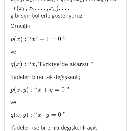
1
2
1
2
n
n
(
,
,
…
,
)
,
…
r
x
x
x
1
2
n
gibi sembollerle gösteriyoruz.
Örneğin
2
(
)
:
‘
‘
−
1
=
0
"
p
(
x
)
:
‘
‘
x
2
−
1
=
0
"
p
x
x
ve
(
)
:
‘
‘
,
T
rkiye'de akarsu
"
q
(
x
)
:
‘
‘
x
,
Türkiye'de akarsu
"
q
x
x
ü
ifadeleri birer tek değişkenli;
(
,
)
:
‘
‘
+
=
0
"
p
(
x
,
y
)
:
‘
‘
x
+
y
=
0
"
p
x
y
x
y
ve
(
,
)
:
‘
‘
⋅
=
0
"
q
(
x
,
y
)
:
‘
‘
x
⋅
y
=
0
"
q
x
y
x
y
ifadeleri ise birer iki değişkenli açık