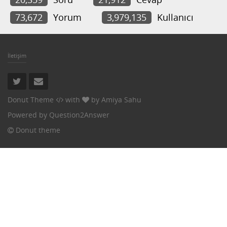
73,672
Yorum
3,979,135
Kullanıcı
İletişim
Donut Theme
with
by
Amiya Sahu
Powered by
Question2Answer
Donut theme