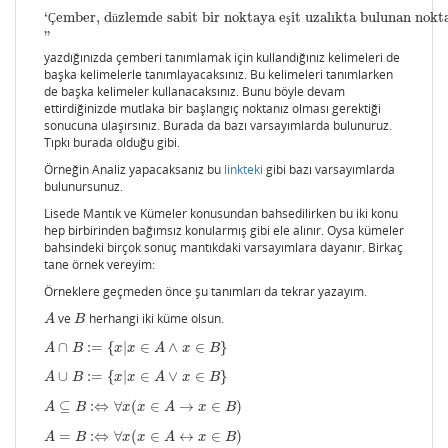
‘
‘
Çember, düzlemde sabit bir noktaya eşit uzalıkta bulunan noktala
‘
ember, d
zlemde sabit bir noktaya e
it uzalıkta bulunan nokt
Ç
ü
ş
"
yazdığınızda çemberi tanımlamak için kullandığınız kelimeleri de
başka kelimelerle tanımlayacaksınız. Bu kelimeleri tanımlarken
de başka kelimeler kullanacaksınız. Bunu böyle devam
ettirdiğinizde mutlaka bir başlangıç noktanız olması gerektiği
sonucuna ulaşırsınız. Burada da bazı varsayımlarda bulunuruz.
Tıpkı burada olduğu gibi.
Örneğin Analiz yapacaksanız bu
linkteki
gibi bazı varsayımlarda
bulunursunuz.
Lisede Mantık ve Kümeler konusundan bahsedilirken bu iki konu
hep birbirinden bağımsız konularmış gibi ele alınır. Oysa kümeler
bahsindeki birçok sonuç mantıkdaki varsayımlara dayanır. Birkaç
tane örnek vereyim:
Örneklere geçmeden önce şu tanımları da tekrar yazayım.
ve
herhangi iki küme olsun.
A
B
A
B
∩
:
=
{
|
∈
∧
∈
}
A
∩
B
:=
{
x
|
x
∈
A
∧
x
∈
B
}
A
B
x
x
A
x
B
∪
:
=
{
|
∈
∨
∈
}
A
∪
B
:=
{
x
|
x
∈
A
∨
x
∈
B
}
A
B
x
x
A
x
B
⊆
:
⇔
∀
(
∈
→
∈
)
A
⊆
B
:⇔
∀
x
(
x
∈
A
→
x
∈
B
)
A
B
x
x
A
x
B
=
:
⇔
∀
(
∈
↔
∈
)
A
=
B
:⇔
∀
x
(
x
∈
A
↔
x
∈
B
)
A
B
x
x
A
x
B