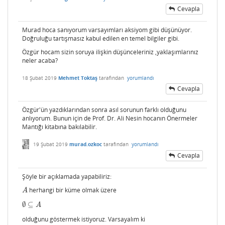
Cevapla
Murad hoca sanıyorum varsayımları aksiyom gibi düşünüyor.
Doğruluğu tartışmasız kabul edilen en temel bilgiler gibi.
Özgür hocam sizin soruya ilişkin düşünceleriniz ,yaklaşımlarınız
neler acaba?
18 Şubat 2019
Mehmet Toktaş
tarafından
yorumlandı
Cevapla
Özgür'ün yazdıklarından sonra asıl sorunun farklı olduğunu
anlıyorum. Bunun için de Prof. Dr. Ali Nesin hocanın Önermeler
Mantığı kitabına bakılabilir.
19 Şubat 2019
murad.ozkoc
tarafından
yorumlandı
Cevapla
Şöyle bir açıklamada yapabiliriz:
herhangi bir küme olmak üzere
A
A
∅
⊆
∅
⊆
A
A
olduğunu göstermek istiyoruz. Varsayalım ki