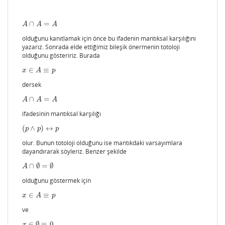
∩
=
A
∩
A
=
A
A
A
A
olduğunu kanıtlamak için önce bu ifadenin mantıksal karşılığını
yazarız. Sonrada elde ettiğimiz bileşik önermenin totoloji
olduğunu gösteririz. Burada
∈
≡
x
∈
A
≡
p
x
A
p
dersek
∩
=
A
∩
A
=
A
A
A
A
ifadesinin mantıksal karşılığı
(
∧
)
↔
(
p
∧
p
)
↔
p
p
p
p
olur. Bunun totoloji olduğunu ise mantıkdaki varsayımlara
dayandırarak söyleriz. Benzer şekilde
∩
∅
=
∅
A
∩
∅
=
∅
A
olduğunu göstermek için
∈
≡
x
∈
A
≡
p
x
A
p
ve
∈
∅
≡
0
x
∈
∅
≡
0
x