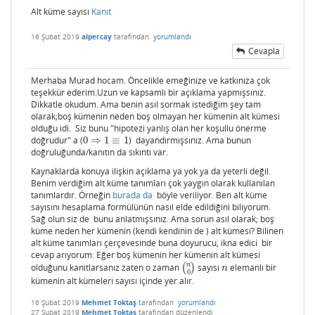
Alt küme sayısı
Kanıt
16 Şubat 2019
alpercay
tarafından
yorumlandı
Cevapla
Merhaba Murad hocam. Öncelikle emeğinize ve katkınıza çok
teşekkür ederim.Uzun ve kapsamlı bir açıklama yapmışsınız.
Dikkatle okudum. Ama benin asıl sormak istediğim şey tam
olarak;boş kümenin neden boş olmayan her kümenin alt kümesi
olduğu idi. Siz bunu "hipotezi yanlış olan her koşullu önerme
doğrudur" a (
0
⇒
1
≡
1
) dayandırmışsınız. Ama bunun
0
⇒
1
≡
1
doğruluğunda/kanıtın da sıkıntı var.
Kaynaklarda konuya ilişkin açıklama ya yok ya da yeterli değil.
Benim verdiğim alt küme tanımları çok yaygın olarak kullanılan
tanımlardır. Örneğin
burada da
böyle veriliyor. Ben alt küme
sayısını hesaplama formülünün nasıl elde edildiğini biliyorum.
Sağ olun siz de bunu anlatmışsınız. Ama sorun asıl olarak; boş
küme neden her kümenin (kendi kendinin de ) alt kümesi? Bilinen
alt küme tanımları çerçevesinde buna doyurucu, ikna edici bir
cevap arıyorum. Eğer boş kümenin her kümenin alt kümesi
n
olduğunu kanıtlarsanız zaten o zaman
(
)
sayısı
elemanlı bir
(
n
0
)
n
n
0
kümenin alt kümeleri sayısı içinde yer alır.
16 Şubat 2019
Mehmet Toktaş
tarafından
yorumlandı
27 Şubat 2019
Mehmet Toktaş
tarafından
düzenlendi