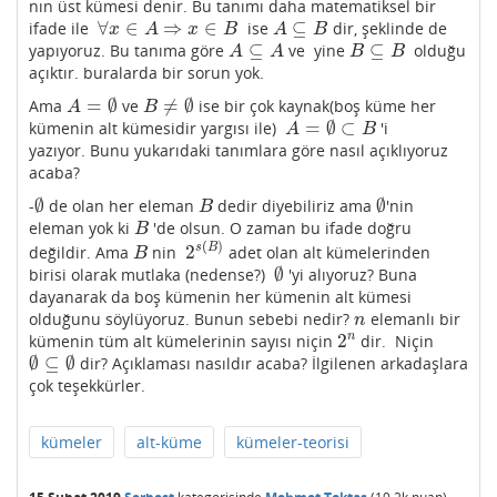
nın üst kümesi denir. Bu tanımı daha matematiksel bir
∀
∈
⇒
∈
⊆
ifade ile
ise
dir, şeklinde de
∀
x
∈
A
⇒
x
∈
B
A
⊆
B
x
A
x
B
A
B
⊆
⊆
yapıyoruz. Bu tanıma göre
ve yine
olduğu
A
⊆
A
B
⊆
B
A
A
B
B
açıktır. buralarda bir sorun yok.
=
∅
≠
∅
Ama
ve
ise bir çok kaynak(boş küme her
A
=
∅
B
≠
∅
A
B
=
∅
⊂
kümenin alt kümesidir yargısı ile)
'i
A
=
∅
⊂
B
A
B
yazıyor. Bunu yukarıdaki tanımlara göre nasıl açıklıyoruz
acaba?
∅
∅
-
de olan her eleman
dedir diyebiliriz ama
'nin
∅
B
∅
B
eleman yok ki
'de olsun. O zaman bu ifade doğru
B
B
(
)
2
s
B
değildir. Ama
nin
adet olan alt kümelerinden
B
2
s
(
B
)
B
∅
birisi olarak mutlaka (nedense?)
'yi alıyoruz? Buna
∅
dayanarak da boş kümenin her kümenin alt kümesi
olduğunu söylüyoruz. Bunun sebebi nedir?
elemanlı bir
n
n
2
n
kümenin tüm alt kümelerinin sayısı niçin
dir. Niçin
2
n
∅
⊆
∅
dir? Açıklaması nasıldır acaba? İlgilenen arkadaşlara
∅
⊆
∅
çok teşekkürler.
kümeler
alt-küme
kümeler-teorisi