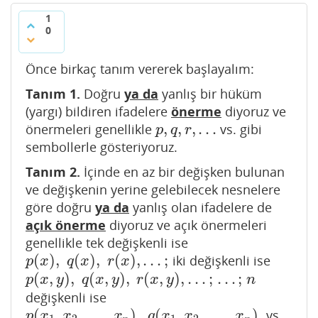
1
0
Önce birkaç tanım vererek başlayalım:
Tanım 1.
Doğru
ya da
yanlış bir hüküm
(yargı) bildiren ifadelere
önerme
diyoruz ve
,
,
,
…
önermeleri genellikle
vs. gibi
p
,
q
,
r
,
…
p
q
r
sembollerle gösteriyoruz.
Tanım 2.
İçinde en az bir değişken bulunan
ve değişkenin yerine gelebilecek nesnelere
göre doğru
ya da
yanlış olan ifadelere de
açık önerme
diyoruz ve açık önermeleri
genellikle tek değişkenli ise
(
)
,
(
)
,
(
)
,
…
;
iki değişkenli ise
p
(
x
)
,
q
(
x
)
,
r
(
x
)
,
…
;
p
x
q
x
r
x
(
,
)
,
(
,
)
,
(
,
)
,
…
;
…
;
p
(
x
,
y
)
,
q
(
x
,
y
)
,
r
(
x
,
y
)
,
…
;
…
;
n
p
x
y
q
x
y
r
x
y
n
değişkenli ise
(
,
,
…
,
)
,
(
,
,
…
,
)
,
vs.
p
(
x
1
,
x
2
,
…
,
x
n
)
,
q
(
x
1
,
x
2
,
…
,
x
n
)
,
r
(
x
1
,
x
2
,
…
,
x
n
)
,
…
p
x
x
x
q
x
x
x