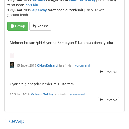
15 Şubat 2019
Serbest
kategorisinde
Mehmet Toktaş
(
19.2k
puan)
tarafından
soruldu
19 Şubat 2019
alpercay
tarafından
düzenlendi
|
5.9k
kez
görüntülendi
Cevap
Yorum
Mehmet hocam \phi
yerine \emptyset
∅
kullansak daha iyi olur..
ϕ
∅
ϕ
15 Şubat 2019
OkkesDulgerci
tarafından
yorumlandı
Cevapla
Uyarınız için teşekkür ederim. Düzelttim .
16 Şubat 2019
Mehmet Toktaş
tarafından
yorumlandı
Cevapla
1
cevap