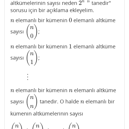
2
"
n
altkümelerinin sayısı neden
tanedir"
2
n
"
sorusu için bir açıklama ekleyelim.
0
elemanlı bir kümenin
elemanlı altküme
n
0
n
(
)
n
sayısı
;
(
n
0
)
0
1
elemanlı bir kümenin
elemanlı altküme
n
1
n
(
)
n
sayısı
;
(
n
1
)
1
⋮
⋮
elemanlı bir kümenin
elemanlı altküme
n
n
n
n
(
)
n
sayısı
tanedir. O halde
elemanlı bir
(
n
n
)
n
n
n
kümenin altkümelerinin sayısı
n
n
n