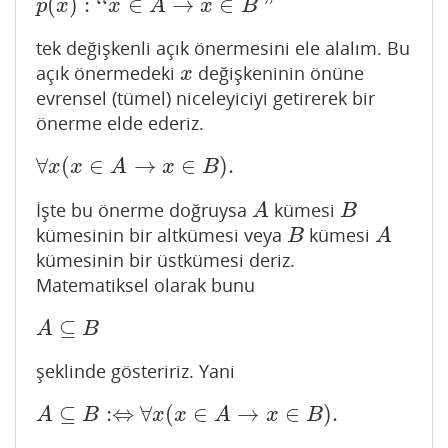
(
)
:
‘
‘
∈
→
∈
"
p
(
x
)
:
‘
‘
x
∈
A
→
x
∈
B
"
p
x
x
A
x
B
tek değişkenli açık önermesini ele alalım. Bu
açık önermedeki
değişkeninin önüne
x
x
evrensel (tümel) niceleyiciyi getirerek bir
önerme elde ederiz.
∀
(
∈
→
∈
)
.
∀
x
(
x
∈
A
→
x
∈
B
)
.
x
x
A
x
B
İşte bu önerme doğruysa
kümesi
A
B
A
B
kümesinin bir altkümesi veya
kümesi
B
A
B
A
kümesinin bir üstkümesi deriz.
Matematiksel olarak bunu
⊆
A
⊆
B
A
B
şeklinde gösteririz. Yani
⊆
:
⇔
∀
(
∈
→
∈
)
.
A
⊆
B
:⇔
∀
x
(
x
∈
A
→
x
∈
B
)
.
A
B
x
x
A
x
B