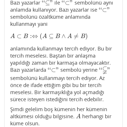
‘
‘
⊆
"
‘
‘
⊂
"
Bazı yazarlar
ile
sembolünü aynı
‘
‘
⊆"
‘
‘
⊂"
‘
‘
⊂
"
anlamda kullanıyor. Bazı yazarlar ise
‘
‘
⊂"
sembolünü özaltküme anlamında
kullanmayı yani
⊂
:
⇔
(
⊆
∧
≠
)
A
⊂
B
:⇔
(
A
⊆
B
∧
A
≠
B
)
A
B
A
B
A
B
anlamında kullanmayı tercih ediyor. Bu bir
tercih meselesi. Baştan bir anlaşma
yapıldığı zaman bir karmaşa olmayacaktır.
⫋
‘
‘
⊂
"
‘
‘
"
Bazı yazarlarda
sembolü yerine
‘
‘
⊂"
‘
‘
⫋"
sembolünü kullanmayı tercih ediyor. Az
önce de ifade ettiğim gibi bu bir tercih
meselesi. Bir karmaşıklığa yol açmadığı
sürece isteyen istediğini tercih edebilir.
Şimdi gelelim boş kümenin her kümenin
altkümesi olduğu bilgisine.
herhangi bir
A
A
küme olsun.