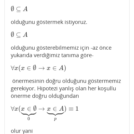
∅
⊆
∅
⊆
A
A
olduğunu göstermek istiyoruz.
∅
⊆
∅
⊆
A
A
olduğunu gösterebilmemiz için -az önce
yukarıda verdiğimiz tanıma göre-
∀
(
∈
∅
→
∈
)
∀
x
(
x
∈
∅
→
x
∈
A
)
x
x
x
A
önermesinin doğru olduğunu göstermemiz
gerekiyor. Hipotezi yanlış olan her koşullu
önerme doğru olduğundan










∀
(
∈
∅
→
∈
)
≡
1
∀
x
(
x
∈
∅
⏟
0
→
x
∈
A
⏟
p
)
≡
1
x
x
x
A
0
p
olur yani