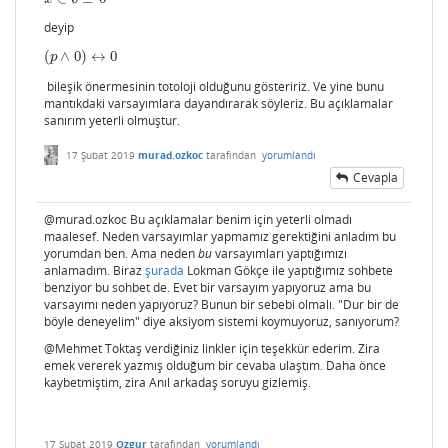
deyip
(
∧
0
)
↔
0
(
p
∧
0
)
↔
0
p
bileşik önermesinin totoloji olduğunu gösteririz. Ve yine bunu
mantıkdaki varsayımlara dayandırarak söyleriz. Bu açıklamalar
sanırım yeterli olmuştur.
17 Şubat 2019
murad.ozkoc
tarafından
yorumlandı
Cevapla
@murad.ozkoc Bu açıklamalar benim için yeterli olmadı
maalesef. Neden varsayımlar yapmamız gerektiğini anladım bu
yorumdan ben. Ama neden
bu
varsayımları yaptığımızı
anlamadım. Biraz
şurada
Lokman Gökçe ile yaptığımız sohbete
benziyor bu sohbet de. Evet bir varsayım yapıyoruz ama bu
varsayımı neden yapıyoruz? Bunun bir sebebi olmalı. "Dur bir de
böyle deneyelim" diye aksiyom sistemi koymuyoruz, sanıyorum?
@Mehmet Toktaş verdiğiniz linkler için teşekkür ederim. Zira
emek vererek yazmış olduğum bir cevaba ulaştım. Daha önce
kaybetmiştim, zira Anıl arkadaş soruyu gizlemiş.
17 Şubat 2019
Ozgur
tarafından
yorumlandı