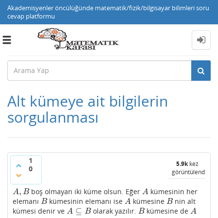
Akademisyenler öncülüğünde matematik/fizik/bilgisayar bilimleri soru
cevap platformu
Toggle
navigation
Alt kümeye ait bilgilerin
sorgulanması
1
5.9k
kez
0
görüntülendi
,
boş olmayan iki küme olsun. Eğer
kümesinin her
A
,
B
A
A
B
A
elemanı
kümesinin elemanı ise
kümesine
nin alt
B
A
B
B
A
B
⊆
kümesi denir ve
olarak yazılır.
kümesine de
A
⊆
B
B
A
A
B
B
A