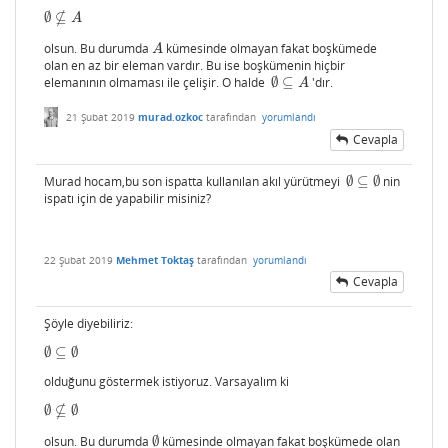
⊈
∅
∅
⊈
A
A
olsun. Bu durumda
kümesinde olmayan fakat boşkümede
A
A
olan en az bir eleman vardır. Bu ise boşkümenin hiçbir
elemanının olmaması ile çelişir. O halde
∅
⊆
'dır.
∅
⊆
A
A
21 Şubat 2019
murad.ozkoc
tarafından
yorumlandı
Cevapla
Murad hocam,bu son ispatta kullanılan akıl yürütmeyi
∅
⊆
∅
nin
∅
⊆
∅
ispatı için de yapabilir misiniz?
22 Şubat 2019
Mehmet Toktaş
tarafından
yorumlandı
Cevapla
Şöyle diyebiliriz:
∅
⊆
∅
∅
⊆
∅
olduğunu göstermek istiyoruz. Varsayalım ki
⊈
∅
∅
∅
⊈
∅
olsun. Bu durumda
∅
kümesinde olmayan fakat boşkümede olan
∅