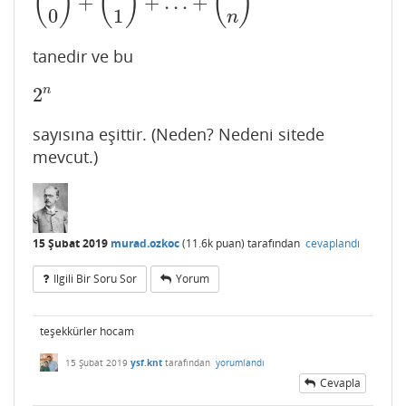
(
)
(
)
(
)
+
+
…
+
(
n
0
)
+
(
n
1
)
+
…
+
(
n
n
)
0
1
n
tanedir ve bu
n
2
2
n
sayısına eşittir. (Neden? Nedeni sitede
mevcut.)
15 Şubat 2019
murad.ozkoc
(
11.6k
puan)
tarafından
cevaplandı
Ilgili Bir Soru Sor
Yorum
teşekkürler hocam
15 Şubat 2019
ysf.knt
tarafından
yorumlandı
Cevapla