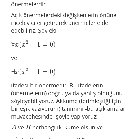
önermelerdir.
Açık önermelerdeki değişkenlerin önüne
niceleyiciler getirerek önermeler elde
edebiliriz. Şöyleki
2
∀
(
−
1
=
0
)
∀
x
(
x
2
−
1
=
0
)
x
x
ve
2
∃
(
−
1
=
0
)
∃
x
(
x
2
−
1
=
0
)
x
x
ifadesi bir önermedir. Bu ifadelerin
(önermelerin) doğru ya da yanlış olduğunu
söyleyebiliyoruz. Altküme (terimleştiği için
birleşik yazıyorum) tanımını -bu açıklamalar
muvacehesinde- şöyle yapıyoruz:
ve
herhangi iki küme olsun ve
A
B
A
B