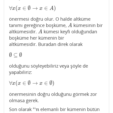
∀
(
∈
∅
→
∈
)
∀
x
(
x
∈
∅
→
x
∈
A
)
x
x
x
A
önermesi doğru olur. O halde altküme
tanımı gereğince boşküme,
kümesinin bir
A
A
altkümesidir.
kümesi keyfi olduğundan
A
A
boşküme her kümenin bir
altkümesidir. Buradan direk olarak
∅
⊆
∅
∅
⊆
∅
olduğunu söyleyebiliriz veya şöyle de
yapabiliriz:
∀
(
∈
∅
→
∈
∅
)
∀
x
(
x
∈
∅
→
x
∈
∅
)
x
x
x
önermesinin doğru olduğunu görmek zor
olmasa gerek.
‘
‘
Son olarak
elemanlı bir kümenin bütün
‘
‘
n
n