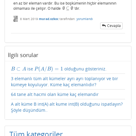
en az bir eleman vardır. Bu ise boşkümenin hiçbir elemanının
olmaması ile çelişir. O halde
∅
⊆
∅
'dır.
∅
⊆
∅
8 Mart 2019
murad.ozkoc
tarafından
yorumlandı
Cevapla
İlgili sorular
⊂
(
/
)
=
1
ise
olduğunu gösteriniz.
B
⊂
A
P
(
A
/
B
)
=
1
B
A
P
A
B
3 elemanlı tüm alt kümeler ayrı ayrı toplanıyor ve bir
kümeye koyuluyor. Küme kaç elemanlıdır?
64 tane alt hacmi olan küme kaç elemandır
A alt küme B int(A) alt kume int(B) olduğunu ispatlayın?
Şöyle düşündüm..
Tüm kategoriler