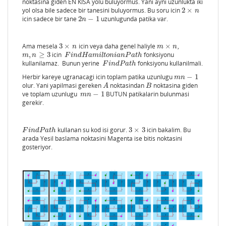
noktasina giden EN KISA yolu buluyormus. Yani ayni uzunlukta iki
yol olsa bile sadece bir tanesini buluyormus. Bu soru icin
2
×
2
×
n
n
icin sadece bir tane
2
−
1
uzunlugunda patika var.
2
n
−
1
n
Ama mesela
3
×
icin veya daha genel haliyle
×
,
3
×
n
m
×
n
n
m
n
,
≥
3
icin
fonksiyonu
m
,
n
≥
3
F
i
n
d
H
a
m
i
l
t
o
n
i
a
n
P
a
t
h
m
n
F
i
n
d
H
a
m
i
l
t
o
n
i
a
n
P
a
t
h
kullanilamaz. Bunun yerine
fonksiyonu kullanilmali.
F
i
n
d
P
a
t
h
F
i
n
d
P
a
t
h
Herbir kareye ugranacagi icin toplam patika uzunlugu
−
1
m
n
−
1
m
n
olur. Yani yapilmasi gereken
noktasindan
noktasina giden
A
B
A
B
ve toplam uzunlugu
−
1
BUTUN patikalarin bulunmasi
m
n
−
1
m
n
gerekir.
kullanan su kod isi gorur.
3
×
3
icin bakalim. Bu
F
i
n
d
P
a
t
h
3
×
3
F
i
n
d
P
a
t
h
arada Yesil baslama noktasini Magenta ise bitis noktasini
gosteriyor.