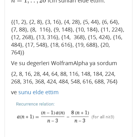
=
1
,
.
.
,
20
icin sunlari elde ettim.
n
=
1
,
.
.
,
20
n
{{1, 2}, {2, 8}, {3, 16}, {4, 28}, {5, 44}, {6, 64},
{7, 88}, {8, 116}, {9, 148}, {10, 184}, {11, 224},
{12, 268}, {13, 316}, {14, 368}, {15, 424}, {16,
484}, {17, 548}, {18, 616}, {19, 688}, {20,
764}}
Ve su degerleri WolframAlpha ya sordum
{2, 8, 16, 28, 44, 64, 88, 116, 148, 184, 224,
268, 316, 368, 424, 484, 548, 616, 688, 764}
ve
sunu elde ettim