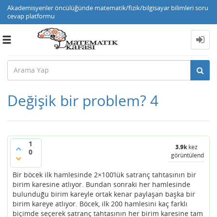
Akademisyenler öncülüğünde matematik/fizik/bilgisayar bilimleri soru
cevap platformu
Toggle
navigation
Değişik bir problem? 4
1
3.9k
kez
0
görüntülendi
Bir böcek ilk hamlesinde 2×100’lük satranç tahtasının bir
birim karesine atlıyor. Bundan sonraki her hamlesinde
bulunduğu birim kareyle ortak kenar paylaşan başka bir
birim kareye atlıyor. Böcek, ilk 200 hamlesini kaç farklı
biçimde seçerek satranç tahtasının her birim karesine tam