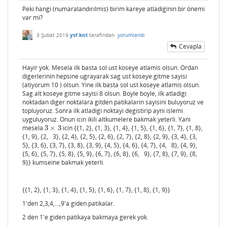
Peki hangi (numaralandırılmis) birim kareye atladiginin bir önemi
var mi?
3 Şubat 2019
ysf.knt
tarafından
yorumlandı
Cevapla
Hayir yok. Mesela ilk basta sol ust koseye atlamis olsun. Ordan
digerlerinin hepsine ugrayarak sag ust koseye gitme sayisi
(atiyorum 10 ) olsun. Yine ilk basta sol ust koseye atlamis olsun.
Sag alt koseye gitme sayisi 8 olsun. Boyle boyle, ilk atladigi
noktadan diger noktalara gitden patikalarin sayisini buluyoruz ve
topluyoruz. Sonra ilk atladigi noktayi degistirip ayni islemi
uyguluyoruz. Onun icin ikili altkumelere bakmak yeterli. Yani
mesela
3
×
3
icin {{1, 2}, {1, 3}, {1, 4}, {1, 5}, {1, 6}, {1, 7}, {1, 8},
3
×
3
{1, 9}, {2, 3}, {2, 4}, {2, 5}, {2, 6}, {2, 7}, {2, 8}, {2, 9}, {3, 4}, {3,
5}, {3, 6}, {3, 7}, {3, 8}, {3, 9}, {4, 5}, {4, 6}, {4, 7}, {4, 8}, {4, 9},
{5, 6}, {5, 7}, {5, 8}, {5, 9}, {6, 7}, {6, 8}, {6, 9}, {7, 8}, {7, 9}, {8,
9}} kumseine bakmak yeterli.
{{1, 2}, {1, 3}, {1, 4}, {1, 5}, {1, 6}, {1, 7}, {1, 8}, {1, 9}}
1'den 2,3,4,...,9'a giden patikalar.
2 den 1'e giden patikaya bakmaya gerek yok.