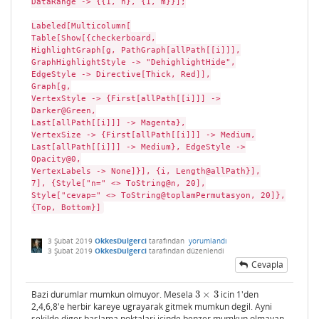
DataRange -> {{1, n}, {1, m}}];
Labeled[Multicolumn[
Table[Show[{checkerboard,
HighlightGraph[g, PathGraph[allPath[[i]]],
GraphHighlightStyle -> "DehighlightHide",
EdgeStyle -> Directive[Thick, Red]],
Graph[g,
VertexStyle -> {First[allPath[[i]]] ->
Darker@Green,
Last[allPath[[i]]] -> Magenta},
VertexSize -> {First[allPath[[i]]] -> Medium,
Last[allPath[[i]]] -> Medium}, EdgeStyle ->
Opacity@0,
VertexLabels -> None]}], {i, Length@allPath}],
7], {Style["n=" <> ToString@n, 20],
Style["cevap=" <> ToString@toplamPermutasyon, 20]},
{Top, Bottom}]
3 Şubat 2019
OkkesDulgerci
tarafından
yorumlandı
3 Şubat 2019
OkkesDulgerci
tarafından
düzenlendi
Cevapla
Bazi durumlar mumkun olmuyor. Mesela
3
×
3
icin 1'den
3
×
3
2,4,6,8'e herbir kareye ugrayarak gitmek mumkun degil. Ayni
sekilde diger baslama noktalari icinde benzer mumkun olmayan