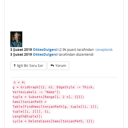
3 Şubat 2019
OkkesDulgerci
(
2.9k
puan)
tarafından
cevaplandı
3 Şubat 2019
OkkesDulgerci
tarafından
düzenlendi
Ilgili Bir Soru Sor
Yorum
n = 4;
g = GridGraph[{2, n}, EdgeStyle -> Thick,
VertexLabels -> "Name"];
tuple = Subsets[Range[1, 2 n], {2}];
hamiltonianPath =
Table[FindHamiltonianPath[g, tuple[[i, 1]],
tuple[[i, 2]]], {i,
Length@tuple}];
cycle = DeleteCases[hamiltonianPath, {}];