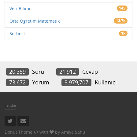
Veri Bilimi
145
Orta Öğretim Matematik
12.7k
Serbest
1k
20,359
Soru
21,912
Cevap
73,672
Yorum
3,979,707
Kullanıcı
İletişim
Donut Theme
with
by
Amiya Sahu