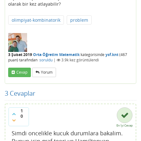
olarak bir kez atlayabilir?
olimpiyat-kombinatorik
problem
3 Şubat 2019
Orta Öğretim Matematik
kategorisinde
ysf.knt
(
467
puan)
tarafından
soruldu
|
3.9k
kez görüntülendi
Cevap
Yorum
3
Cevaplar
1
0
En İyi Cevap
Simdi oncelikle kucuk durumlara bakalim.