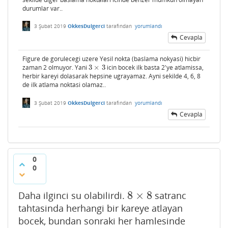
durumlar var..
3 Şubat 2019
OkkesDulgerci
tarafından
yorumlandı
Cevapla
Figure de gorulecegi uzere Yesil nokta (baslama nokyasi) hicbir
zaman 2 olmuyor. Yani
3
×
3
icin bocek ilk basta 2'ye atlamissa,
3
×
3
herbir kareyi dolasarak hepsine ugrayamaz. Ayni sekilde 4, 6, 8
de ilk atlama noktasi olamaz..
3 Şubat 2019
OkkesDulgerci
tarafından
yorumlandı
Cevapla
0
0
8
×
8
Daha ilginci su olabilirdi.
satranc
8
×
8
tahtasinda herhangi bir kareye atlayan
bocek, bundan sonraki her hamlesinde