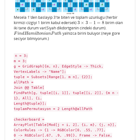
Mesela 1'den baslayip 3'te biten ve toplam uzunlugu (herbir
kirmizi cizgiyi 1 birim kabul edersek)
3
×
3
−
1
=
8
birim olan
3
×
3
−
1
=
8
iki tane durum var(Siyah dikdortgenin cindeki durum).
yalnizca birini buluyor.(neye gore
F
i
n
d
H
a
m
i
l
t
o
n
i
a
n
P
a
t
h
F
i
n
d
H
a
m
i
l
t
o
n
i
a
n
P
a
t
h
seciyor bilmiyorum.)
n = 3;
m = 3;
g = GridGraph[{m, n}, EdgeStyle -> Thick,
VertexLabels -> "Name"];
tuple = Subsets[Range[1, m n], {2}];
allPath =
Join @@ Table[
FindPath[g, tuple[[i, 1]], tuple[[i, 2]], {m n -
1}, All], {i,
Length@tuple}];
toplamPermutasyon = 2 Length@allPath
checkerboard =
ArrayPlot[Table[Mod[j + i, 2], {i, m}, {j, n}],
ColorRules -> {1 -> RGBColor[0, .55, .77],
0 -> RGBColor[.67, .9, .99]}, Frame -> False,