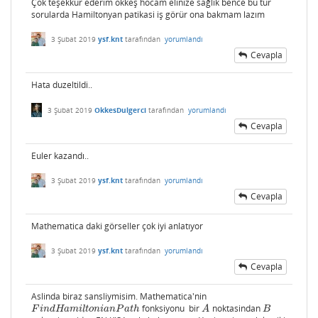
Çok teşekkür ederim ökkeş hocam elinize sağlık bence bu tür
sorularda Hamiltonyan patikasi iş görür ona bakmam lazım
3 Şubat 2019
ysf.knt
tarafından
yorumlandı
Cevapla
Hata duzeltildi..
3 Şubat 2019
OkkesDulgerci
tarafından
yorumlandı
Cevapla
Euler kazandı..
3 Şubat 2019
ysf.knt
tarafından
yorumlandı
Cevapla
Mathematica daki görseller çok iyi anlatıyor
3 Şubat 2019
ysf.knt
tarafından
yorumlandı
Cevapla
Aslinda biraz sansliymisim. Mathematica'nin
fonksiyonu bir
noktasindan
F
i
n
d
H
a
m
i
l
t
o
n
i
a
n
P
a
t
h
A
B
F
i
n
d
H
a
m
i
l
t
o
n
i
a
n
P
a
t
h
A
B