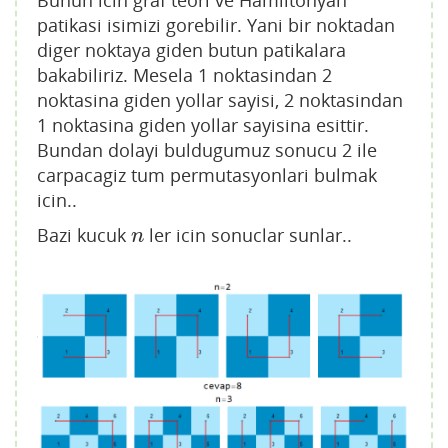
Bunun icin graf teori ve Hamiltonyan
patikasi isimizi gorebilir. Yani bir noktadan
diger noktaya giden butun patikalara
bakabiliriz. Mesela 1 noktasindan 2
noktasina giden yollar sayisi, 2 noktasindan
1 noktasina giden yollar sayisina esittir.
Bundan dolayi buldugumuz sonucu 2 ile
carpacagiz tum permutasyonlari bulmak
icin..
Bazi kucuk
ler icin sonuclar sunlar..
n
n