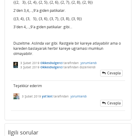
{{2, 3}, {2, 4}, {2, 5}, {2, 6}, {2, 7}, {2, 8}, {2, 9}}
2'den 3,4,...,9'a giden patikalar.
{{3, 4}, {3, 5}, {3, 6}, {3, 7}, {3, 8}, {3, 9}}
3'den 4,...,9'a giden patikalar. gibi...
Duzeltme. Aslinda var gibi. Rastgele bir kareye atlayabilir ama o
kareden baslayarak herbir kareye ugramasi mumkun
olmayabilir.
3 Şubat 2019
OkkesDulgerci
tarafından
yorumlandı
3 Şubat 2019
OkkesDulgerci
tarafından
düzenlendi
Cevapla
Teşekkür ederim
3 Şubat 2019
ysf.knt
tarafından
yorumlandı
Cevapla
İlgili sorular