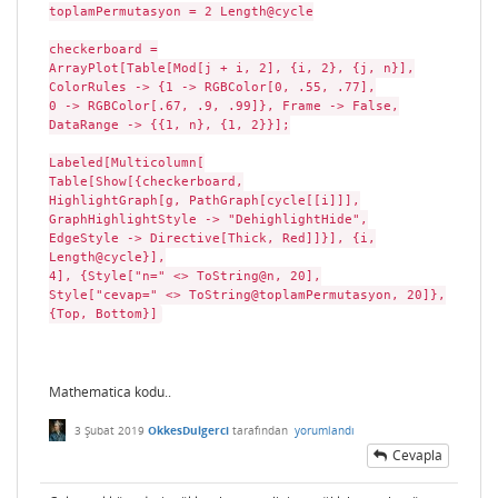
toplamPermutasyon = 2 Length@cycle
checkerboard =
ArrayPlot[Table[Mod[j + i, 2], {i, 2}, {j, n}],
ColorRules -> {1 -> RGBColor[0, .55, .77],
0 -> RGBColor[.67, .9, .99]}, Frame -> False,
DataRange -> {{1, n}, {1, 2}}];
Labeled[Multicolumn[
Table[Show[{checkerboard,
HighlightGraph[g, PathGraph[cycle[[i]]],
GraphHighlightStyle -> "DehighlightHide",
EdgeStyle -> Directive[Thick, Red]]}], {i,
Length@cycle}],
4], {Style["n=" <> ToString@n, 20],
Style["cevap=" <> ToString@toplamPermutasyon, 20]},
{Top, Bottom}]
Mathematica kodu..
3 Şubat 2019
OkkesDulgerci
tarafından
yorumlandı
Cevapla