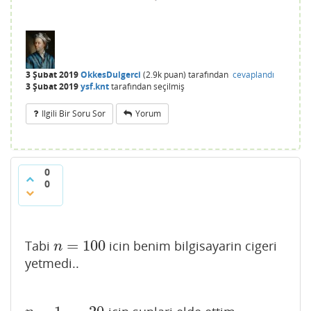
3 Şubat 2019
OkkesDulgerci
(
2.9k
puan)
tarafından
cevaplandı
3 Şubat 2019
ysf.knt
tarafından
seçilmiş
Ilgili Bir Soru Sor
Yorum
0
0
=
100
Tabi
icin benim bilgisayarin cigeri
n
=
100
n
yetmedi..