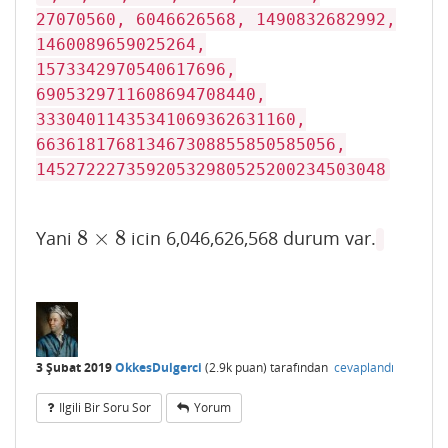
27070560, 6046626568, 1490832682992,
1460089659025264,
1573342970540617696,
6905329711608694708440,
33304011435341069362631160,
663618176813467308855850585056,
14527222735920532980525200234503048
8
×
8
Yani
icin 6,046,626,568 durum var.
8
×
8
3 Şubat 2019
OkkesDulgerci
(
2.9k
puan)
tarafından
cevaplandı
Ilgili Bir Soru Sor
Yorum