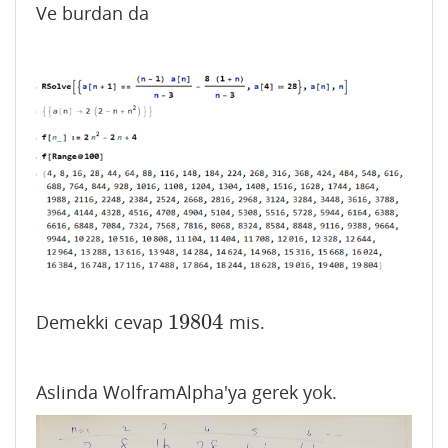
Ve burdan da
19804
Demekki cevap
mis.
19804
Aslinda WolframAlpha'ya gerek yok.