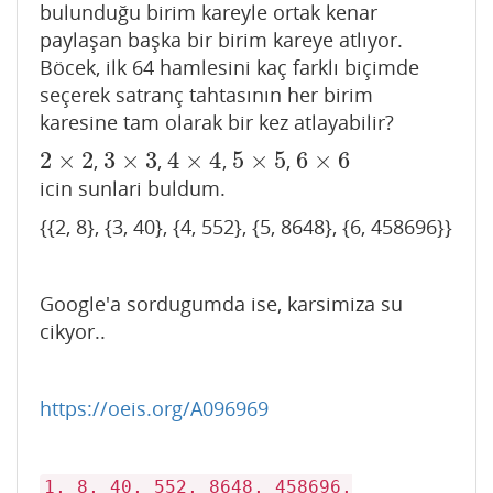
bulunduğu birim kareyle ortak kenar
paylaşan başka bir birim kareye atlıyor.
Böcek, ilk 64 hamlesini kaç farklı biçimde
seçerek satranç tahtasının her birim
karesine tam olarak bir kez atlayabilir?
2
×
2
3
×
3
4
×
4
5
×
5
6
×
6
,
,
,
,
2
×
2
3
×
3
4
×
4
5
×
5
6
×
6
icin sunlari buldum.
{{2, 8}, {3, 40}, {4, 552}, {5, 8648}, {6, 458696}}
Google'a sordugumda ise, karsimiza su
cikyor..
https://oeis.org/A096969
1, 8, 40, 552, 8648, 458696,