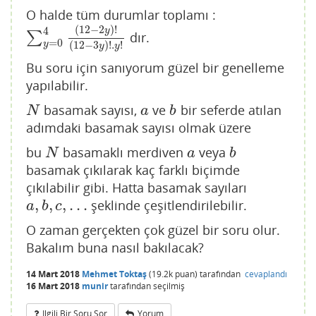
O halde tüm durumlar toplamı :
(
12
−
2
)
!
4
y
∑
dır.
∑
y
=
0
4
(
12
−
2
y
)
!
(
12
−
3
y
)
!
.
y
!
=
0
y
(
12
−
3
)
!
.
!
y
y
Bu soru için sanıyorum güzel bir genelleme
yapılabilir.
basamak sayısı,
ve
bir seferde atılan
N
a
b
N
a
b
adımdaki basamak sayısı olmak üzere
bu
basamaklı merdiven
veya
N
a
b
N
a
b
basamak çıkılarak kaç farklı biçimde
çıkılabilir gibi. Hatta basamak sayıları
,
,
,
.
.
.
şeklinde çeşitlendirilebilir.
a
,
b
,
c
,
.
.
.
a
b
c
O zaman gerçekten çok güzel bir soru olur.
Bakalım buna nasıl bakılacak?
14 Mart 2018
Mehmet Toktaş
(
19.2k
puan)
tarafından
cevaplandı
16 Mart 2018
munir
tarafından
seçilmiş
Ilgili Bir Soru Sor
Yorum