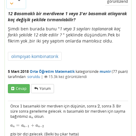
görüntülendi
12 Basamaklı bir merdivene 1 veya 3'er basamak atlayarak
kaç değişik şekilde tırmanılabilir?
Şimdi ben burada bunu "
1 veya 3 sayıları toplanarak kaç
farklı şekilde 12 elde edilir ?
" şeklinde düşündüm.Pek bi
fikrim yok ,bir iki şey yaptım onlarda mantıksız oldu.
olimpiyat-kombinatorik
5 Mart 2018
Orta Öğretim Matematik
kategorisinde
munir
(
77
puan)
tarafından
soruldu
|
15.3k
kez görüntülendi
Cevap
Yorum
Önce
1
basamaklı bir merdiven için düşünün, sonra
2
, sonra
3
. Bir
1
2
3
süre sonra genelleme gelecek.
basamaklı bir merdiven için sayma
n
n
bağıntımız
olsun.
a
n
a
n
=
+
a
n
=
a
n
−
1
+
a
n
−
2
a
a
a
−
1
−
2
n
n
n
gibi bir dizi gelecek. (Belki bu çıkar hatta)