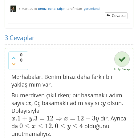
5 Mart 2018
Deniz Tuna Yalçın
tarafından
yorumlandı
Cevapla
3
Cevaplar
0
0
En İyi Cevap
Merhabalar. Benim biraz daha farklı bir
yaklaşımım var.
Bu merdiven çıkılırken; bir basamaklı adım
sayısı:
, üç basamaklı adım sayısı :
olsun.
x
y
x
y
Dolayısıyla
.1
+
.3
=
12
⇒
=
12
−
3
dir. Ayrıca
x
.1
+
y
.3
=
12
⇒
x
=
12
−
3
y
x
y
x
y
0
≤
≤
12
,
0
≤
≤
4
da
olduğunu
0
≤
x
≤
12
,
0
≤
y
≤
4
x
y
unutmamalıyız.