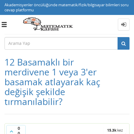
Akademisyenler öncülüğünde matematik/fizik/bilgisayar bilimleri soru
cevap platformu
Toggle
navigation
12 Basamaklı bir
merdivene 1 veya 3'er
basamak atlayarak kaç
değişik şekilde
tırmanılabilir?
0
15.3k
kez
0