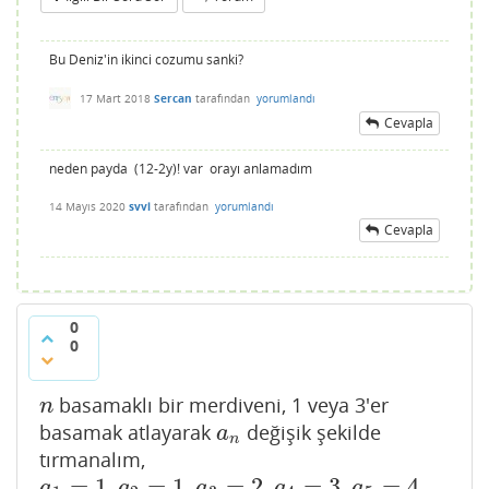
Bu Deniz'in ikinci cozumu sanki?
17 Mart 2018
Sercan
tarafından
yorumlandı
Cevapla
neden payda (12-2y)! var orayı anlamadım
14 Mayıs 2020
svvl
tarafından
yorumlandı
Cevapla
0
0
basamaklı bir merdiveni, 1 veya 3'er
n
n
basamak atlayarak
değişik şekilde
a
n
a
n
tırmanalım,
=
1
,
=
1
,
=
2
,
=
3
,
=
4
a
1
=
1
,
a
2
=
1
,
a
3
=
2
,
a
4
=
3
,
a
5
=
4
a
a
a
a
a