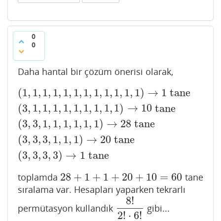
0
0
Daha hantal bir çözüm önerisi olarak,
(
1
,
1
,
1
,
1
,
1
,
1
,
1
,
1
,
1
,
1
,
1
,
1
)
→
1
tane
(
1
,
1
,
1
,
1
,
1
,
1
,
1
,
1
,
1
,
1
,
1
,
1
)
→
1
tane
(
3
,
1
,
1
,
1
,
1
,
1
,
1
,
1
,
1
,
1
)
(
3
,
1
,
1
,
1
,
1
,
1
,
1
,
1
,
1
,
1
)
→
10
tane
(
3
,
3
,
1
,
1
,
1
,
1
,
1
,
1
)
→
28
tane
(
3
,
3
,
3
,
1
,
1
,
1
)
→
20
tane
(
3
,
3
,
3
,
3
)
→
1
tane
28
+
1
+
1
+
20
+
10
=
60
toplamda
tane
28
+
1
+
1
+
20
+
10
=
60
sıralama var. Hesapları yaparken tekrarlı
8
!
permütasyon kullandık
gibi...
8
!
2
!
⋅
6
!
2
!
⋅
6
!