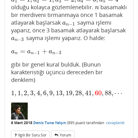
1
2
3
4
5
olduğu kolayca gözlemlenebilir.
basamaklı
n
n
bir merdiveni tırmanmaya önce 1 basamak
atlayarak başlarsak
sayma işlemi
a
n
−
1
a
−
1
n
yaparız, önce 3 basamak atlayarak başlarsak
sayma işlemi yaparız. O halde:
a
n
−
3
a
−
3
n
=
+
a
n
=
a
n
−
1
+
a
n
−
3
a
a
a
−
1
−
3
n
n
n
gibi bir genel kural bulduk. (Bunun
karakteristiği üçüncü dereceden bir
denklem)
1
,
1
,
2
,
3
,
4
,
6
,
9
,
13
,
19
,
28
,
41
,
60
,
88
,
⋯
1
,
1
,
2
,
3
,
4
,
6
,
9
,
13
,
19
,
28
,
41
,
60
,
88
,
⋯
6 Mart 2018
Deniz Tuna Yalçın
(
895
puan)
tarafından
cevaplandı
Ilgili Bir Soru Sor
Yorum