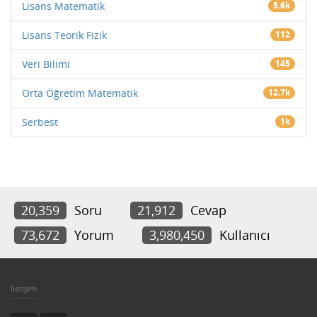
Lisans Matematik
5.6k
Lisans Teorik Fizik
112
Veri Bilimi
145
Orta Öğretim Matematik
12.7k
Serbest
1k
20,359
Soru
21,912
Cevap
73,672
Yorum
3,980,450
Kullanıcı
İletişim