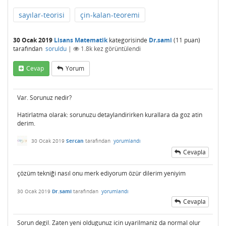
sayılar-teorisi
çin-kalan-teoremi
30 Ocak 2019
Lisans Matematik
kategorisinde
Dr.sami
(
11
puan)
tarafından
soruldu
|
1.8k
kez görüntülendi
Cevap
Yorum
Var. Sorunuz nedir?
Hatirlatma olarak: sorunuzu detaylandirirken kurallara da goz atin
derim.
30 Ocak 2019
Sercan
tarafından
yorumlandı
Cevapla
çözüm tekniği nasıl onu merk ediyorum özür dilerim yeniyim
30 Ocak 2019
Dr.sami
tarafından
yorumlandı
Cevapla
Sorun degil. Zaten yeni oldugunuz icin uyarilmaniz da normal olur