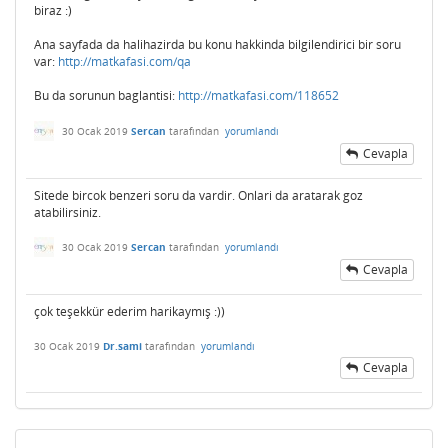
biraz :)
Ana sayfada da halihazirda bu konu hakkinda bilgilendirici bir soru
var:
http://matkafasi.com/qa
Bu da sorunun baglantisi:
http://matkafasi.com/118652
30 Ocak 2019
Sercan
tarafından
yorumlandı
Cevapla
Sitede bircok benzeri soru da vardir. Onlari da aratarak goz
atabilirsiniz.
30 Ocak 2019
Sercan
tarafından
yorumlandı
Cevapla
çok teşekkür ederim harikaymış :))
30 Ocak 2019
Dr.sami
tarafından
yorumlandı
Cevapla