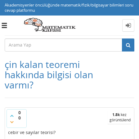
Akademisyenler öncülüğünde matematik/fizik/bilgisayar bilimleri soru
cevap platformu
Toggle
navigation
çin kalan teoremi
hakkında bilgisi olan
varmı?
0
1.8k
kez
0
görüntülendi
cebir ve sayılar teorisi?