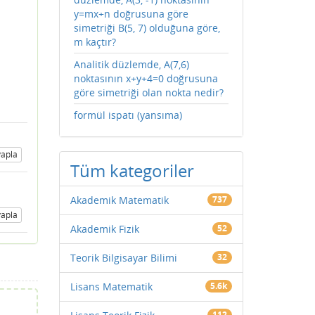
y=mx+n doğrusuna göre
simetriği B(5, 7) olduğuna göre,
m kaçtır?
Analitik düzlemde, A(7,6)
noktasının x+y+4=0 doğrusuna
göre simetriği olan nokta nedir?
formül ispatı (yansıma)
apla
Tüm kategoriler
Akademik Matematik
737
apla
Akademik Fizik
52
Teorik Bilgisayar Bilimi
32
Lisans Matematik
5.6k
112