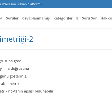
limleri soru cevap platformu
fa
Sorular
Cevaplanmamış
Kategoriler
Bir Soru Sor
Hakkı
imetriği-2
rusuna göre
=
doğrusuna
c
y
c
unu gösteriniz.
rak simetrik
etrik noktanin apsisi bulunabilir.