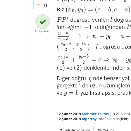
0
(
,
)
=
(
−
,
−
)
Biz
(
x
0
,
y
0
)
=
(
c
−
b
,
c
−
a
)
x
y
c
b
c
a
0
0
′
doğrusu verilen
doğrus
P
P
′
l
P
P
l
−
1
'nin eğimi
olduğundan
−
1
P
P
En İyi Cevap
−
y
b
=
1
⇒
−
=
−
0
y
0
−
b
x
0
−
a
=
1
⇒
x
0
−
y
0
=
a
−
b
.
.
.
.
.
.
.
.
.
(
x
y
a
0
0
−
x
a
0
+
+
y
b
x
a
(
,
)
0
0
,
doğrusu üzer
(
x
0
+
a
2
,
y
0
+
b
2
)
l
l
2
2
+
+
y
b
x
a
+
=
⇒
+
0
0
x
0
+
a
2
+
y
0
+
b
2
=
c
⇒
x
0
+
y
0
=
2
c
−
a
−
c
x
y
0
2
2
(
1
)
(
2
)
ve
denklemlerinden
(
1
)
(
2
)
x
x
Diğer doğru içinde benzer yoll
gerçekten de uzun uzun işle
=
ve
yazılırsa apsis, p
y
=
b
y
b
12 Şubat 2019
Mehmet Toktaş
(
19.2k
puan)
12 Şubat 2019
alpercay
tarafından
seçilmiş
Ilgili Bir Soru Sor
Yorum