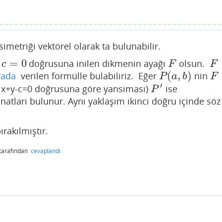
imetriği vektörel olarak ta bulunabilir.
=
0
doğrusuna inilen dikmenin ayağı
olsun.
F
F
c
F
F
(
,
)
rada
verilen formülle bulabiliriz. Eğer
nin
P
(
a
,
b
)
F
P
a
b
F
′
a x+y-c=0 doğrusuna göre yansıması)
ise
P
′
P
natları bulunur. Aynı yaklaşım ikinci doğru içinde söz
rakılmıştır.
tarafından
cevaplandı