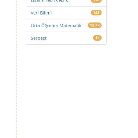
Lisans Teorik Fizik
Veri Bilimi
145
Orta Öğretim Matematik
12.7k
Serbest
1k