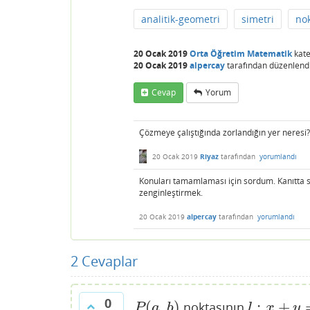
analitik-geometri
simetri
no
20 Ocak 2019
Orta Öğretim Matematik
kate
20 Ocak 2019
alpercay
tarafından
düzenlend
Cevap
Yorum
Çözmeye çalıştığında zorlandığın yer neresi?
20 Ocak 2019
Riyaz
tarafından
yorumlandı
Konuları tamamlaması için sordum. Kanıtta sık
zenginleştirmek.
20 Ocak 2019
alpercay
tarafından
yorumlandı
2
Cevaplar
0
(
,
)
:
+
noktasının
P
(
a
,
b
)
l
:
x
+
y
=
c
P
a
b
l
x
y