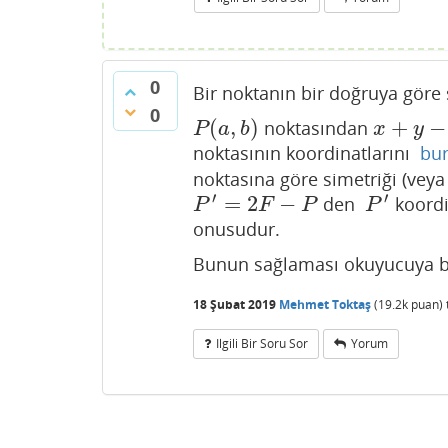
0
Bir noktanın bir doğruya göre s
0
(
,
)
+
−
noktasından
P
(
a
,
b
)
x
+
y
−
c
=
0
P
a
b
x
y
noktasının koordinatlarını
bu
noktasına göre simetriği (vey
′
′
=
2
−
den
koordi
P
′
=
2
F
−
P
P
′
P
F
P
P
onusudur.
Bunun sağlaması okuyucuya bı
18 Şubat 2019
Mehmet Toktaş
(
19.2k
puan)
Ilgili Bir Soru Sor
Yorum