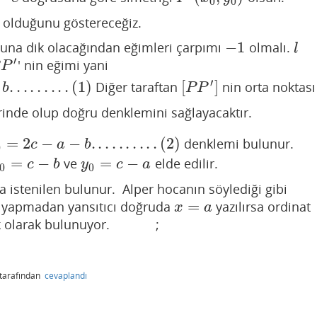
0
0
olduğunu göstereceğiz.
−
1
una dik olacağından eğimleri çarpımı
olmalı.
−
1
l
l
′
' nin eğimi yani
P
′
P
′
.
.
.
.
.
.
.
.
.
(
1
)
[
]
Diğer taraftan
nin orta noktası
1
)
[
P
P
′
]
b
P
P
inde olup doğru denklemini sağlayacaktır.
=
2
−
−
.
.
.
.
.
.
.
.
.
.
(
2
)
denklemi bulunur.
b
.
.
.
.
.
.
.
.
.
.
(
2
)
c
a
b
0
=
−
=
−
ve
elde edilir.
0
=
c
−
b
y
0
=
c
−
a
c
b
y
c
a
0
0
a istenilen bulunur. Alper hocanın söylediği gibi
=
m yapmadan yansıtıcı doğruda
yazılırsa ordinat
x
=
a
x
a
ratik olarak bulunuyor. ;
tarafından
cevaplandı