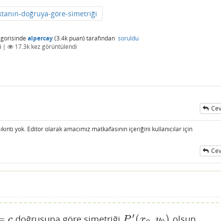
ktanın-doğruya-göre-simetriği
gorisinde
alpercay
(
3.4k
puan)
tarafından
soruldu
i
|
17.3k
kez görüntülendi
Cev
ıntı yok. Editor olarak amacımız matkafasının içeriğini kullanıcılar için
Cev
′
=
(
,
)
doğrusuna göre simetriği
olsun.
P
′
(
x
0
,
y
0
)
c
P
x
y