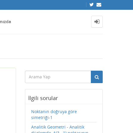
mızda
İlgili sorular
Noktanın doğruya göre
simetriği-1
Analitik Geometri - Analitik
düzlemde, A(3, -1) noktasının