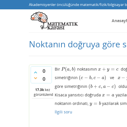
Akademisyenler öncülüğünde matematik/fizik/bilgisayar bi
Anasay
Noktanın doğruya göre s
(
,
)
+
=
Bir
noktasının
doğ
P
(
a
,
b
)
x
+
y
=
c
P
a
b
x
y
c
0
(
−
,
−
)
−
simetriğinin
ve
(
c
−
b
,
c
−
a
)
x
−
y
=
0
c
b
c
a
x
(
+
,
−
)
göre simetriğinin
olduğ
(
b
+
c
,
a
−
c
)
b
c
a
c
17.3k
kez
=
Kisaca yansıtıcı doğruda
yazila
görüntülendi
x
=
a
x
a
=
noktanin ordinati,
yazilarak sim
y
=
b
y
b
İlgili soru