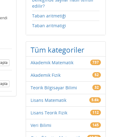
edilir?
Taban aritmetiği
endi
Taban aritmatigi
Tüm kategoriler
Akademik Matematik
737
apla
Akademik Fizik
52
apla
Teorik Bilgisayar Bilimi
32
Lisans Matematik
5.6k
Lisans Teorik Fizik
112
Veri Bilimi
145