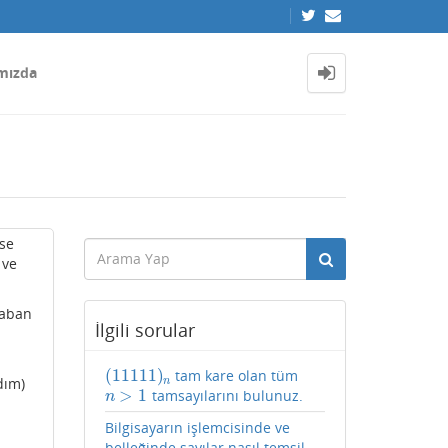
mızda
ise
 ve
taban
İlgili sorular
(
11111
)
tam kare olan tüm
(
11111
)
n
dım)
n
>
1
tamsayılarını bulunuz.
n
>
1
n
Bilgisayarın işlemcisinde ve
belleğinde sayılar nasıl temsil