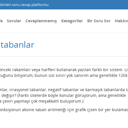
limleri soru cevap platformu
fa
Sorular
Cevaplanmamış
Kategoriler
Bir Soru Sor
Hakkı
 tabanlar
önceki rakamları veya harfleri kullanarak yazılan farklı bir sistem. L
ğunu biliyorum, bunun üst sınırı yok sanırım ama genellikle 12lik
ar, irrasyonel tabanlar, negatif tabanlar ve karmaşık tabanlarda 
i değişir? (Farklı sitelerde böyle konular görüyorum, ama genellikle
 da çeviri yapmayı çok meşakkatli buluyorum.)
 fonksiyonun aksine taban aritmetiği için grafik çizen bir yer bulama