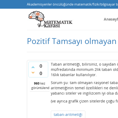
Akademisyenler öncülüğünde matematik/fizik/bilgisayar bi
Anasay
Pozitif Tamsayı olmayan
Taban aritmetiği, bilirsiniz, o sayıdan 
0
müfredatında minimum 2lik taban oldu
0
16lık tabanlar kullanılıyor.
Sorum şu: tam olmayan rasyonel tabanl
960
kez
aritmetiğinin temel özellikleri ne denl
görüntülendi
yabancı siteler ve ingilizcem iyi olsa
(ve ayrıca grafik çizen sitelerde çoğu
taban-aritmetiği