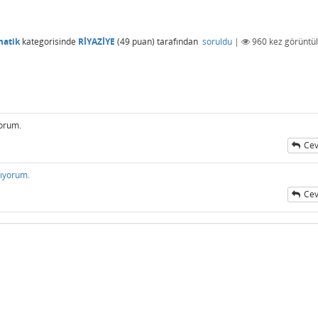
matik
kategorisinde
RİYAZİYE
(
49
puan)
tarafından
soruldu
|
960
kez görüntül
yorum.
Cev
mıyorum.
Cev