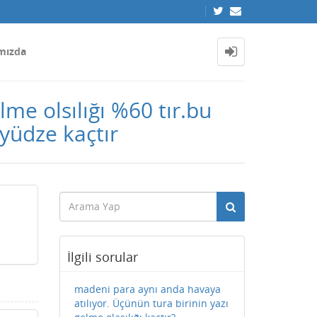
mızda
lme olsılığı %60 tır.bu
 yüdze kaçtır
İlgili sorular
madeni para aynı anda havaya
atılıyor. Üçünün tura birinin yazı