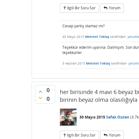
Ilgili Bir Soru Sor
Yorum
Cevap yanlış olamaz mı?
30 Mayıs 2015
Mehmet Toktaş
tarafından
yoruml
Teşekkür ederim uyarına. Dalmışım. Son duru
teşekkürler.
5 Haziran 2015
Mehmet Toktaş
tarafından
yoruml
0
her birisinde 4 mavi 6 beyaz bi
0
birinin beyaz olma olasılığıyla e
30 Mayıs 2015
Safak Ozden
(
3.7k
Ilgili Bir Soru Sor
Yorum