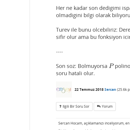
Her ne kadar son dedigimi isp
olmadigini bilgi olarak biliyoru
Turev ile bunu olcebiliriz: Der
sifir olur ama bu fonksiyon ic
----
Son soz: Bolmuyorsa
polino
P
P
soru hatali olur.
22 Temmuz 2018
Sercan
(
25.6k
p
Ilgili Bir Soru Sor
Yorum
Sercan Hocam, açıklamanızı inceliyorum, en 