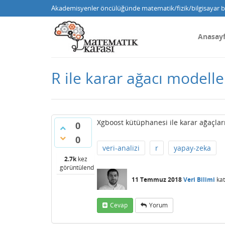
Akademisyenler öncülüğünde matematik/fizik/bilgisayar bi
Anasay
R ile karar ağacı modelle
Xgboost kütüphanesi ile karar ağaçları
0
0
veri-analizi
r
yapay-zeka
2.7k
kez
görüntülendi
11 Temmuz 2018
Veri Bilimi
kat
Cevap
Yorum