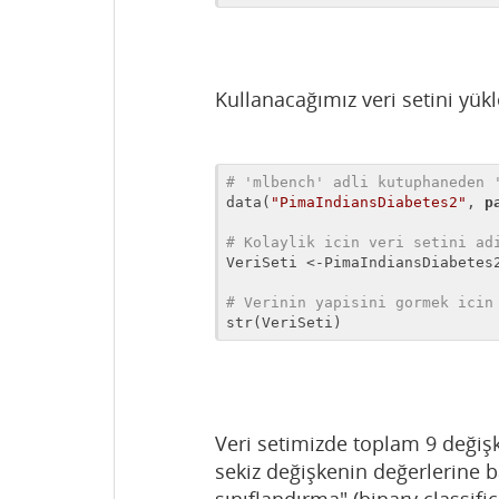
Kullanacağımız veri setini yük
# 'mlbench' adli kutuphaneden 
data(
"PimaIndiansDiabetes2"
, 
p
# Kolaylik icin veri setini ad
VeriSeti <-PimaIndiansDiabetes2
# Verinin yapisini gormek icin
str(VeriSeti)
Veri setimizde toplam 9 değişk
sekiz değişkenin değerlerine b