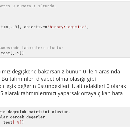
betes 9 numaralı sütunda.
.
itim[,-9], objective=
"binary:logistic"
,

kumesinde tahminleri olustur
 test[,-9])
ğimiz değişkene bakarsanız bunun 0 ile 1 arasında
 Bu tahminleri diyabet olma olasığı gibi
bir eşik değerin üstündekileri 1, altındakileri 0 olarak
0.5 alarak tahminlerimizi yaparsak ortaya çıkan hata
rin
dogruluk
matrisini
olustur
.

nlar
gercek
degerler
, 
test
[,9]
)