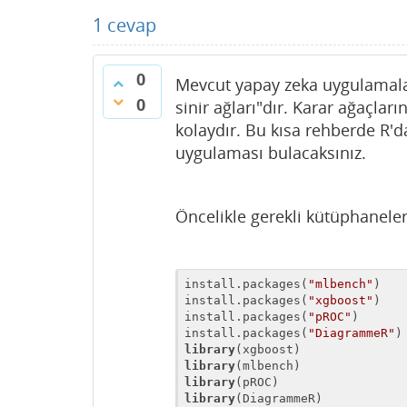
1
cevap
0
Mevcut yapay zeka uygulamalar
0
sinir ağları"dır. Karar ağaçla
kolaydır. Bu kısa rehberde R'd
uygulaması bulacaksınız.
Öncelikle gerekli kütüphaneleri
install.packages(
"mlbench"
)

install.packages(
"xgboost"
)

install.packages(
"pROC"
)

install.packages(
"DiagrammeR"
library
library
library
library
(DiagrammeR)