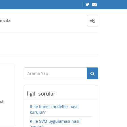
mızda
İlgili sorular
ndi
R ile lineer modeller nasıl
kurulur?
R ile SVM uygulaması nasıl
yapılır?