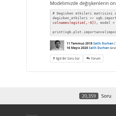
Modelimizde değişkenlerin ön
# Degisken etkileri matrisini o
degisken_etkileri 
<
-
xgb.impor
colnames(egitim[,-9]),
model
 =
print
(
xgb.plot.importance
(
impo
11 Temmuz 2018
Salih Durhan
(
16 Mayıs 2020
Salih Durhan
tara
Ilgili Bir Soru Sor
Yorum
20,359
Soru
İletişim