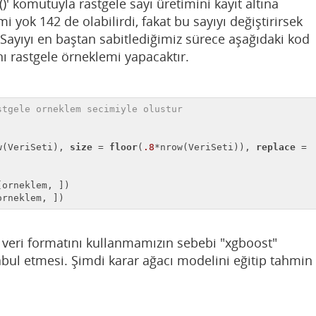
()' komutuyla rastgele sayı üretimini kayıt altına
i yok 142 de olabilirdi, fakat bu sayıyı değiştirirsek
Sayıyı en baştan sabitlediğimiz sürece aşağıdaki kod
ı rastgele örneklemi yapacaktır.
stgele orneklem secimiyle olustur
w(VeriSeti), 
size
 = 
floor
(
.8
*nrow(VeriSeti)), 
replace
 = 
orneklem, ])
' veri formatını kullanmamızın sebebi "xgboost"
abul etmesi. Şimdi karar ağacı modelini eğitip tahmin