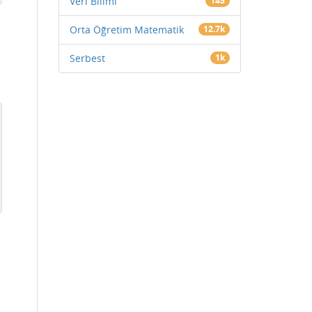
Veri Bilimi
145
Orta Öğretim Matematik
12.7k
Serbest
1k