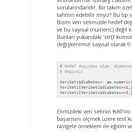
sınıflandırma" (binary classific
sorularındandır. Bir takım özel
tahmin edebilir miyiz? Bu tip 
Bizim veri setimizde hedef değ
ve bu sayısal (numeric) değil k
Bunları yukarıdaki 'str()' kom
değişkenimizi sayısal olarak 0 
# Hedef degisken olan `diabete
k degistir
VeriSeti$diabetes<- 
as
.numeric(
VeriSeti[VeriSeti$diabetes==
1
,
VeriSeti[VeriSeti$diabetes==
2
,
Elimizdeki veri setinin %80'ini
başarısını ölçmek üzere test 
rastgele örneklem ile eğitim v