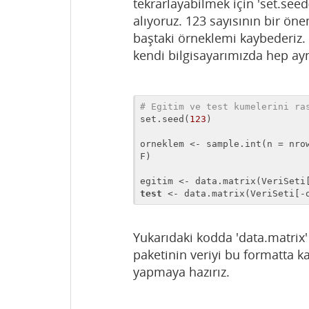
tekrarlayabilmek için 'set.seed
alıyoruz. 123 sayısının bir önem
baştaki örneklemi kaybederiz. 
kendi bilgisayarımızda hep ayn
# Egitim ve test kumelerini ra
set.seed(
123
)

orneklem <- sample.int(n = nro
F)

test
 <- data.matrix(VeriSeti[-
Yukarıdaki kodda 'data.matrix
paketinin veriyi bu formatta k
yapmaya hazırız.