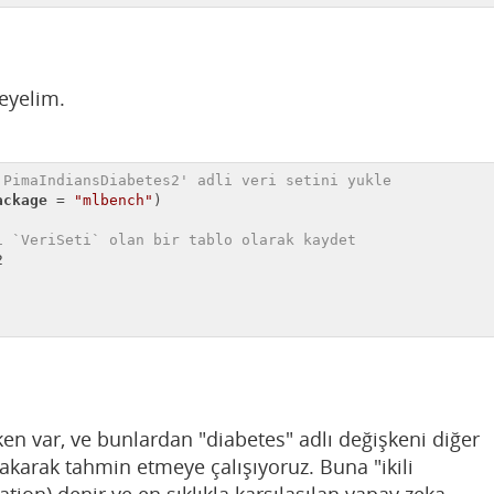
leyelim.
'PimaIndiansDiabetes2' adli veri setini yukle
ackage
 = 
"mlbench"
)

i `VeriSeti` olan bir tablo olarak kaydet


en var, ve bunlardan "diabetes" adlı değişkeni diğer
akarak tahmin etmeye çalışıyoruz. Buna "ikili