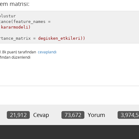
em matrisi:
lustur

tance
(
feature_names
 
kararmodeli)
rtance_matrix
 = 
degisken_etkileri))
1.8k
puan)
tarafından
cevaplandı
fından
düzenlendi
21,912
Cevap
73,672
Yorum
3,974,