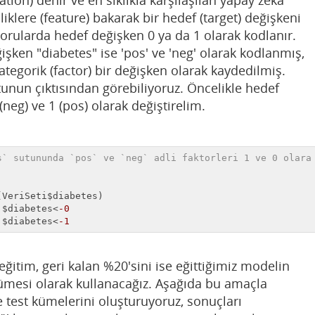
ation) denir ve en sıklıkla karşılaşılan yapay zeka
liklere (feature) bakarak bir hedef (target) değişkeni
sorularda hedef değişken 0 ya da 1 olarak kodlanır.
işken "diabetes" ise 'pos' ve 'neg' olarak kodlanmış,
ategorik (factor) bir değişken olarak kaydedilmiş.
utunun çıktısından görebiliyoruz. Öncelikle hedef
(neg) ve 1 (pos) olarak değiştirelim.
s` sutununda `pos` ve `neg` adli faktorleri 1 ve 0 olara
VeriSeti$diabetes)

]$diabetes<
-0
]$diabetes<
-1
 eğitim, geri kalan %20'sini ise eğittiğimiz modelin
kümesi olarak kullanacağız. Aşağıda bu amaçla
e test kümelerini oluşturuyoruz, sonuçları