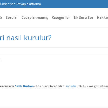
limleri soru cevap platformu
fa
Sorular
Cevaplanmamış
Kategoriler
Bir Soru Sor
Hakkı
ri nasıl kurulur?
.
egorisinde
Salih Durhan
(
1.8k
puan)
tarafından
soruldu
|
2.7k
kez görüntüle