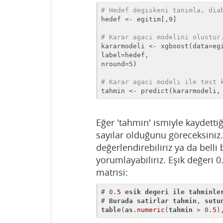
# Hedef degiskeni tanimla, dia
hedef <- egitim[,9]

# Karar agaci modelini olustur
kararmodeli <- xgboost(data=eg
label=hedef,

nround=5)

# Karar agaci modeli ile test 
tahmin <- predict(kararmodeli,
Eğer 'tahmin' ismiyle kaydetti
sayılar olduğunu göreceksiniz.
değerlendirebiliriz ya da belli 
yorumlayabiliriz. Eşik değeri 
matrisi:
# 0
.5
esik
degeri
ile
tahminle
# 
Burada
satirlar
tahmin
, 
sutu
table
(
as
.numeric
(
tahmin
 > 0
.5
)