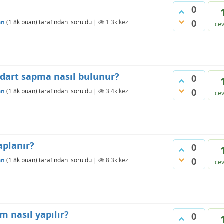
0
0
an
(
1.8k
puan)
tarafından
soruldu
|
1.3k
kez
ce
andart sapma nasıl bulunur?
0
0
an
(
1.8k
puan)
tarafından
soruldu
|
3.4k
kez
ce
aplanır?
0
0
an
(
1.8k
puan)
tarafından
soruldu
|
8.3k
kez
ce
m nasıl yapılır?
0