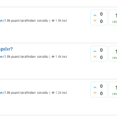
0
0
an
(
1.8k
puan)
tarafından
soruldu
|
1.9k
kez
ce
pılır?
0
0
an
(
1.8k
puan)
tarafından
soruldu
|
1.4k
kez
ce
0
0
an
(
1.8k
puan)
tarafından
soruldu
|
1.2k
kez
ce