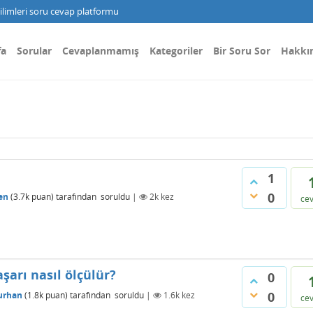
limleri soru cevap platformu
fa
Sorular
Cevaplanmamış
Kategoriler
Bir Soru Sor
Hakkı
1
0
en
(
3.7k
puan)
tarafından
soruldu
|
2k
kez
ce
şarı nasıl ölçülür?
0
0
urhan
(
1.8k
puan)
tarafından
soruldu
|
1.6k
kez
ce