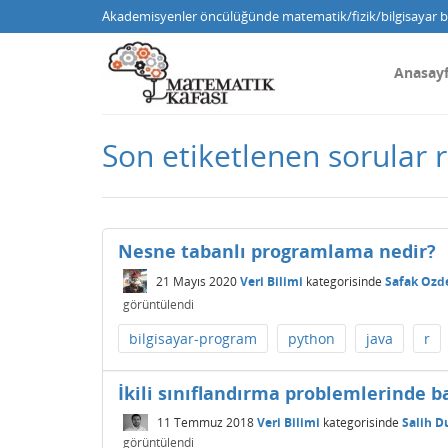
Akademisyenler öncülüğünde matematik/fizik/bilgisayar bi
Anasay
Son etiketlenen sorular r
Nesne tabanlı programlama nedir?
21 Mayıs 2020
Veri Bilimi
kategorisinde
Safak Ozd
görüntülendi
bilgisayar-program
python
java
r
İkili sınıflandırma problemlerinde ba
11 Temmuz 2018
Veri Bilimi
kategorisinde
Salih D
görüntülendi