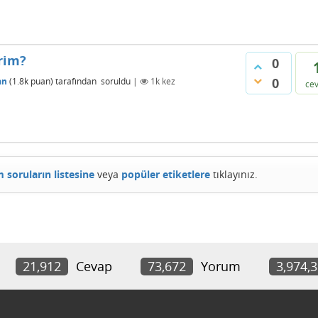
irim?
0
0
an
(
1.8k
puan)
tarafından
soruldu
|
1k
kez
ce
 soruların listesine
veya
popüler etiketlere
tıklayınız.
21,912
Cevap
73,672
Yorum
3,974,