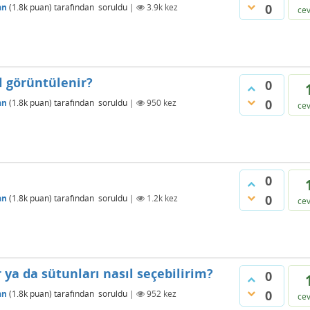
0
an
(
1.8k
puan)
tarafından
soruldu
|
3.9k
kez
ce
l görüntülenir?
0
0
an
(
1.8k
puan)
tarafından
soruldu
|
950
kez
ce
0
0
an
(
1.8k
puan)
tarafından
soruldu
|
1.2k
kez
ce
r ya da sütunları nasıl seçebilirim?
0
0
an
(
1.8k
puan)
tarafından
soruldu
|
952
kez
ce