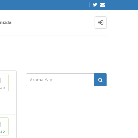
mızda
1
vap
1
vap