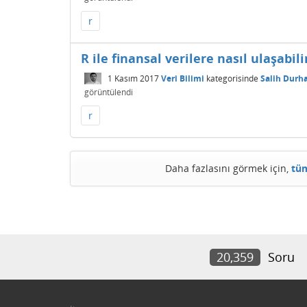
r
R ile finansal verilere nasıl ulaşabil
1 Kasım 2017
Veri Bilimi
kategorisinde
Salih Durh
görüntülendi
r
Daha fazlasını görmek için,
tüm
20,359
Soru