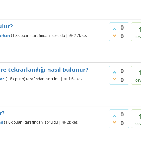
ulur?
0
0
urhan
(
1.8k
puan)
tarafından
soruldu
|
2.7k
kez
ce
ere tekrarlandığı nasıl bulunur?
0
0
han
(
1.8k
puan)
tarafından
soruldu
|
1.6k
kez
ce
r?
0
0
an
(
1.8k
puan)
tarafından
soruldu
|
2k
kez
ce