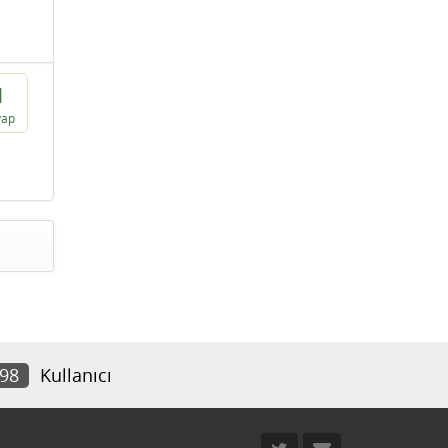
1
vap
398
Kullanıcı