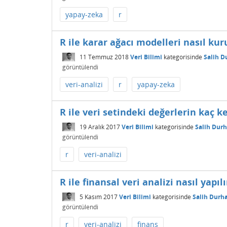
yapay-zeka
r
R ile karar ağacı modelleri nasıl kur
11 Temmuz 2018
Veri Bilimi
kategorisinde
Salih D
görüntülendi
veri-analizi
r
yapay-zeka
R ile veri setindeki değerlerin kaç k
19 Aralık 2017
Veri Bilimi
kategorisinde
Salih Dur
görüntülendi
r
veri-analizi
R ile finansal veri analizi nasıl yapılı
5 Kasım 2017
Veri Bilimi
kategorisinde
Salih Durh
görüntülendi
r
veri-analizi
finans