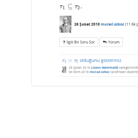
⊆
.
τ
1
⊆
τ
2
.
τ
τ
1
2
26 Şubat 2018
murad.ozkoc
(
11.6k
p
Ilgili Bir Soru Sor
Yorum
=
olduğunu gösteriniz.
τ
1
=
τ
2
τ
τ
1
2
26 Şubat 2018
Lisans Matematik
kategorisind
30 Ekim 2018
murad.ozkoc
tarafından
düzenl