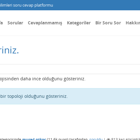
limleri soru cevap platformu
fa
Sorular
Cevaplanmamış
Kategoriler
Bir Soru Sor
Hakkı
iniz.
ojisinden daha ince olduğunu gösteriniz.
 bir topoloji olduğunu gösteriniz.
ategorisinde
murad.ozkoc
(
11.6k
puan)
tarafından
soruldu
|
813
kez görüntü