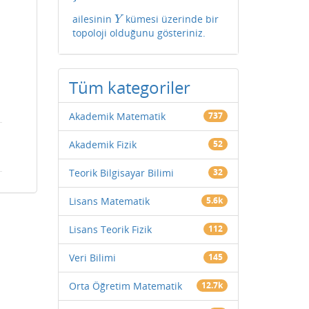
ailesinin
kümesi üzerinde bir
Y
Y
topoloji olduğunu gösteriniz.
Tüm kategoriler
Akademik Matematik
737
Akademik Fizik
52
Teorik Bilgisayar Bilimi
32
Lisans Matematik
5.6k
Lisans Teorik Fizik
112
Veri Bilimi
145
Orta Öğretim Matematik
12.7k