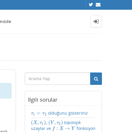
mızda
İlgili sorular
=
olduğunu gösteriniz.
τ
1
=
τ
2
τ
τ
1
2
(
,
)
,
(
,
)
topolojik
(
X
,
τ
1
)
,
(
Y
,
τ
2
)
X
τ
Y
τ
1
2
:
→
uzaylar ve
fonksiyon
f
:
X
→
Y
f
X
Y
lendi