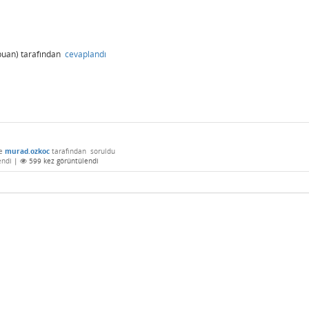
uan)
tarafından
cevaplandı
e
murad.ozkoc
tarafından
soruldu
endi
|
599
kez görüntülendi