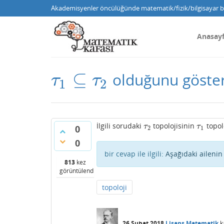
Akademisyenler öncülüğünde matematik/fizik/bilgisayar bi
Anasay
⊆
olduğunu göster
τ
1
⊆
τ
2
τ
τ
1
2
İlgili sorudaki
topolojisinin
topol
τ
2
τ
1
τ
τ
0
2
1
0
bir cevap ile ilgili:
Aşağıdaki ailenin
813
kez
görüntülendi
topoloji
26 Şubat 2018
Lisans Matematik
k