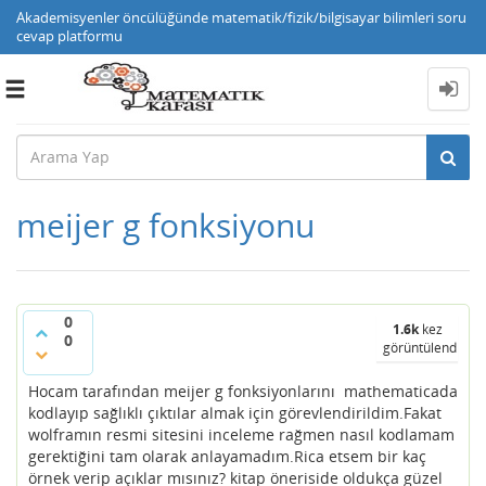
Akademisyenler öncülüğünde matematik/fizik/bilgisayar bilimleri soru
cevap platformu
Toggle
navigation
meijer g fonksiyonu
0
1.6k
kez
0
görüntülendi
Hocam tarafından meijer g fonksiyonlarını mathematicada
kodlayıp sağlıklı çıktılar almak için görevlendirildim.Fakat
wolframın resmi sitesini inceleme rağmen nasıl kodlamam
gerektiğini tam olarak anlayamadım.Rica etsem bir kaç
örnek verip açıklar mısınız? kitap öneriside oldukça güzel