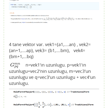
4 tane vektor var. vek1={a1,....an} , vek2=
{an+1,....ap}, vek3= {b1,....bm}, vek4=
{bm+1,...bq}
n=vek1'in uzunlugu. p=vek1'in
m
n
G
p
q
m
n
G
p
q
uzunlugu+vec2'nin uzunlugu, m=vec3'un
uzunlugu ve q=vec3'un uzunlugu + vec4'un
uzunlugu.