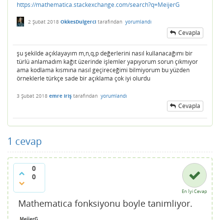
https://mathematica.stackexchange.com/search?q=MeijerG
2 Şubat 2018
OkkesDulgerci
tarafından
yorumlandı
Cevapla
şu şekilde açıklayayım m,n,q,p değerlerini nasıl kullanacağımı bir
türlü anlamadım kağıt üzerinde işlemler yapıyorum sorun çıkmıyor
ama kodlama kısmına nasıl geçireceğimi bilmiyorum bu yüzden
örneklerle türkçe sade bir açıklama çok iyi olurdu
3 Şubat 2018
emre iriş
tarafından
yorumlandı
Cevapla
1
cevap
0
0
En İyi Cevap
Mathematica fonksiyonu boyle tanimliyor.