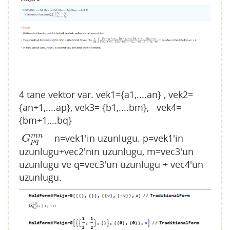
4 tane vektor var. vek1={a1,....an} , vek2=
{an+1,....ap}, vek3= {b1,....bm}, vek4=
{bm+1,...bq}
n=vek1'in uzunlugu. p=vek1'in
m
n
G
p
q
m
n
G
p
q
uzunlugu+vec2'nin uzunlugu, m=vec3'un
uzunlugu ve q=vec3'un uzunlugu + vec4'un
uzunlugu.