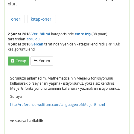
olur.
öneri
kitap-öneri
2 Şubat 2018
Veri Bilimi
kategorisinde
emre iriş
(
38
puan)
tarafından
soruldu
4 Şubat 2018
Sercan
tarafından
yeniden kategorilendirildi
|
1.6k
kez görüntülendi
Cevap
Yorum
Sorunuzu anlamadim. Mathematica'nin MeijerG fonksiyonunu
kullanarak birseyler mi yapmak istiyorsunuz, yoksa siz kendiniz
MeijerG fonksiyonunu tanimini kullanarak yazmak mi istiyorsunuz.
Suraya
http://reference.wolfram.com/language/ref/MeijerG.html
ve suraya bakilabilir.