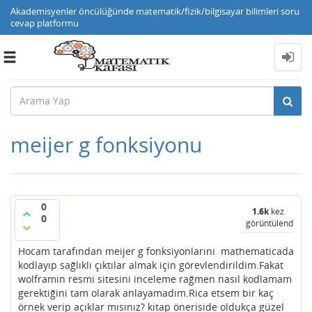
Akademisyenler öncülüğünde matematik/fizik/bilgisayar bilimleri soru
cevap platformu
Toggle
navigation
meijer g fonksiyonu
0
1.6k
kez
0
görüntülendi
Hocam tarafından meijer g fonksiyonlarını mathematicada
kodlayıp sağlıklı çıktılar almak için görevlendirildim.Fakat
wolframın resmi sitesini inceleme rağmen nasıl kodlamam
gerektiğini tam olarak anlayamadım.Rica etsem bir kaç
örnek verip açıklar mısınız? kitap öneriside oldukça güzel