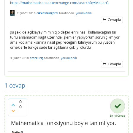
https://mathematica.stackexchange.com/search?q=MeijerG
2 Şubat 2018
OkkesDulgerci
tarafından
yorumlandı
Cevapla
şu şekilde açıklayayım m,n,q,p değerlerini nasıl kullanacağımı bir
türlü anlamadım kağıt üzerinde işlemler yapıyorum sorun çıkmıyor
ama kodlama kısmına nasıl geçireceğimi bilmiyorum bu yüzden
örneklerle türkçe sade bir açıklama çok iyi olurdu
3 Şubat 2018
emre iriş
tarafından
yorumlandı
Cevapla
1
cevap
0
0
En İyi Cevap
Mathematica fonksiyonu boyle tanimliyor.