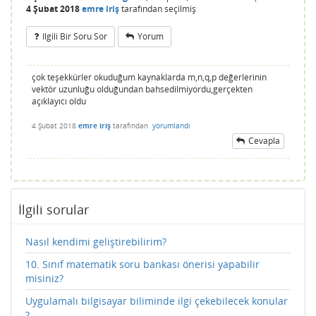
4 Şubat 2018
emre iriş
tarafından
seçilmiş
Ilgili Bir Soru Sor
Yorum
çok teşekkürler okuduğum kaynaklarda m,n,q,p değerlerinin
vektör uzunluğu olduğundan bahsedilmiyordu,gerçekten
açıklayıcı oldu
4 Şubat 2018
emre iriş
tarafından
yorumlandı
Cevapla
İlgili sorular
Nasıl kendimi geliştirebilirim?
10. Sınıf matematik soru bankası önerisi yapabilir
misiniz?
Uygulamalı bilgisayar biliminde ilgi çekebilecek konular
?