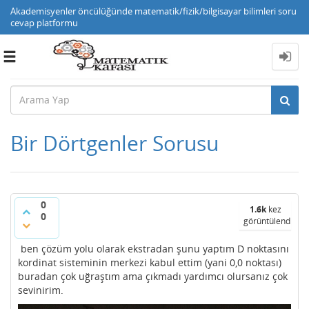
Akademisyenler öncülüğünde matematik/fizik/bilgisayar bilimleri soru
cevap platformu
Toggle
navigation
Bir Dörtgenler Sorusu
0
1.6k
kez
0
görüntülendi
ben çözüm yolu olarak ekstradan şunu yaptım D noktasını
kordinat sisteminin merkezi kabul ettim (yani 0,0 noktası)
buradan çok uğraştım ama çıkmadı yardımcı olursanız çok
sevinirim.