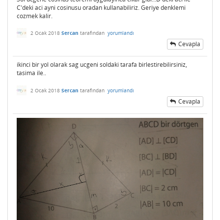
C'deki aci ayni cosinusu oradan kullanabiliriz. Geriye denklemi
cozmek kalir.
2 Ocak 2018
Sercan
tarafından
yorumlandı
Cevapla
ikinci bir yol olarak sag ucgeni soldaki tarafa birlestirebilirsiniz,
tasima ile..
2 Ocak 2018
Sercan
tarafından
yorumlandı
Cevapla