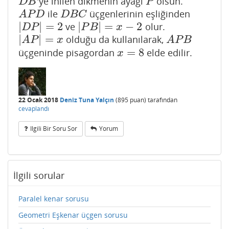
'ye inilen dikmenin ayağı
olsun.
D
B
P
D
B
P
ile
üçgenlerinin eşliğinden
A
P
D
D
B
C
A
P
D
D
B
C
|
|
=
2
|
|
=
−
2
ve
olur.
|
D
P
|
=
2
|
P
B
|
=
x
−
2
D
P
P
B
x
|
|
=
olduğu da kullanılarak,
|
A
P
|
=
x
A
P
B
A
P
x
A
P
B
=
8
üçgeninde pisagordan
elde edilir.
x
=
8
x
22 Ocak 2018
Deniz Tuna Yalçın
(
895
puan)
tarafından
cevaplandı
Ilgili Bir Soru Sor
Yorum
İlgili sorular
Paralel kenar sorusu
Geometri Eşkenar üçgen sorusu