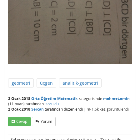
geometri
üçgen
analitik-geometri
2 Ocak 2018
Orta Öğretim Matematik
kategorisinde
mehmet.emin
(
11
puan)
tarafından
soruldu
2 Ocak 2018
Sercan
tarafından
düzenlendi
|
1.6k
kez görüntülendi
Cevap
Yorum
Sol ucgene cosinus teoremi uygulayinca cikar gibi...D'deki aci ile