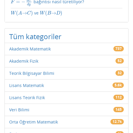
d
U
=
−
bağıntısı nasıl türetiliyor?
F
=
−
d
U
d
y
F
d
y
(
→
)
(
→
)
ve
W
(
A
→
C
)
W
(
B
→
D
)
W
A
C
W
B
D
Tüm kategoriler
Akademik Matematik
737
Akademik Fizik
52
Teorik Bilgisayar Bilimi
32
Lisans Matematik
5.6k
Lisans Teorik Fizik
112
Veri Bilimi
145
Orta Öğretim Matematik
12.7k