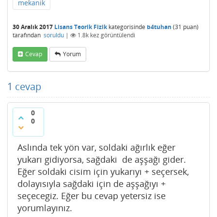
mekanik
30 Aralık 2017
Lisans Teorik Fizik
kategorisinde
b4tuhan
(
31
puan)
tarafından
soruldu
|
1.8k
kez görüntülendi
Cevap
Yorum
1
cevap
0
0
Aslında tek yön var, soldaki ağırlık eğer
yukarı gidiyorsa, sağdaki de aşşağı gider.
Eğer soldaki cisim için yukarıyı + seçersek,
dolayısıyla sağdaki için de aşşağıyı +
seçecegiz. Eğer bu cevap yetersiz ise
yorumlayınız.