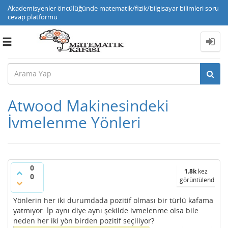
Akademisyenler öncülüğünde matematik/fizik/bilgisayar bilimleri soru
cevap platformu
Toggle
navigation
Atwood Makinesindeki
İvmelenme Yönleri
0
1.8k
kez
0
görüntülendi
Yönlerin her iki durumdada pozitif olması bir türlü kafama
yatmıyor. İp aynı diye aynı şekilde ivmelenme olsa bile
neden her iki yön birden pozitif seçiliyor?