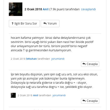
2 Ocak 2018
Anil
(
7.9k
puan)
tarafından
cevaplandı
Ilgili Bir Soru Sor
Yorum
hocam kafama yatmıyor. biraz daha detaylandırırsanız çok
sevinirim. birisi aşağı birisi yukarı iken nasıl her ikiside pozitif
olur anlayamıyorum bir türlü. birisini pozitif birisi negatif
alıncada T ip gerilmesinden kurtulamıyorum.
2 Ocak 2018
b4tuhan
tarafından
yorumlandı
Cevapla
İpi tek boyutlu düşünün, yani ipin sağ ucu artı, sol ucu eksi olsun,
yani yok ipi asmışlar yok bükmüşler bunla ilgilenmeyin.
Dolayısıyla ip netarafa giderse o tarafa doğru + - oluyor,
dolayısıyla sağ ucu tarafına dogru + ise, şekildeki gibi oluyor.
2 Ocak 2018
Anil
tarafından
yorumlandı
Cevapla