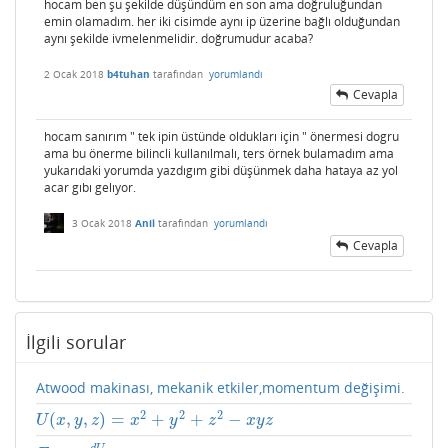
hocam ben şu şekilde düşündüm en son ama doğruluğundan
emin olamadım. her iki cisimde aynı ip üzerine bağlı olduğundan
aynı şekilde ivmelenmelidir. doğrumudur acaba?
2 Ocak 2018
b4tuhan
tarafından
yorumlandı
Cevapla
hocam sanırım " tek ipin üstünde oldukları için " önermesi dogru
ama bu önerme bilincli kullanılmalı, ters örnek bulamadım ama
yukarıdaki yorumda yazdıgım gibi düşünmek daha hataya az yol
acar gıbı gelıyor.
3 Ocak 2018
Anil
tarafından
yorumlandı
Cevapla
İlgili sorular
Atwood makinası, mekanik etkiler,momentum değişimi.
2
2
2
(
,
,
)
=
+
+
−
U
(
x
,
y
,
z
)
=
x
2
+
y
2
+
z
2
−
x
y
z
U
x
y
z
x
y
z
x
y
z