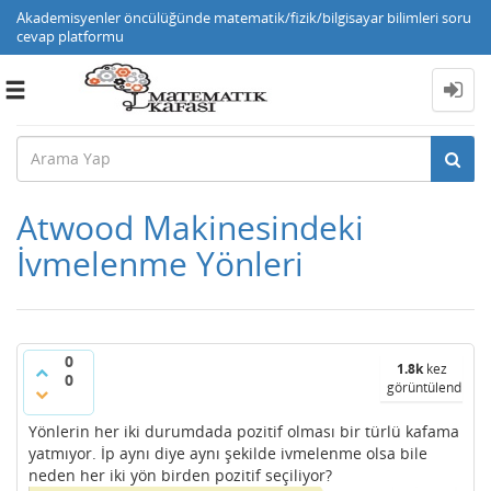
Akademisyenler öncülüğünde matematik/fizik/bilgisayar bilimleri soru
cevap platformu
Toggle
navigation
Atwood Makinesindeki
İvmelenme Yönleri
0
1.8k
kez
0
görüntülendi
Yönlerin her iki durumdada pozitif olması bir türlü kafama
yatmıyor. İp aynı diye aynı şekilde ivmelenme olsa bile
neden her iki yön birden pozitif seçiliyor?