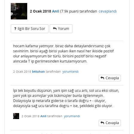
2 Ocak 2018
Anil
(
7.9k
puan)
tarafından
cevaplandı
Ilgili Bir Soru Sor
Yorum
hocam kafama yatmıyor. biraz daha detaylandırırsanız çok
sevinirim. birisi aşağı birisi yukarı iken nasıl her ikiside pozitif
olur anlayamıyorum bir türlü. birisini pozitif birisi negatif
alıncada T ip gerilmesinden kurtulamıyorum.
2 Ocak 2018
b4tuhan
tarafından
yorumlandı
Cevapla
İpi tek boyutlu düşünün, yani ipin sağ ucu artı, sol ucu eksi olsun,
yani yok ipi asmışlar yok bükmüşler bunla ilgilenmeyin.
Dolayısıyla ip netarafa giderse o tarafa doğru + - oluyor,
dolayısıyla sağ ucu tarafına dogru + ise, şekildeki gibi oluyor.
2 Ocak 2018
Anil
tarafından
yorumlandı
Cevapla