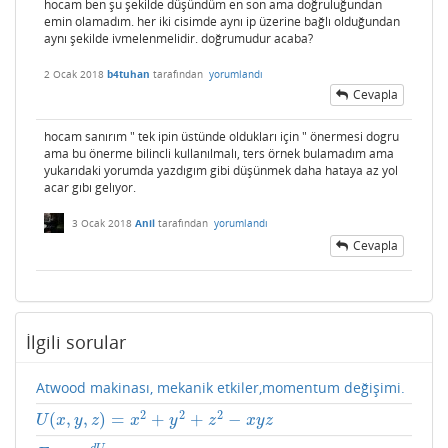
hocam ben şu şekilde düşündüm en son ama doğruluğundan
emin olamadım. her iki cisimde aynı ip üzerine bağlı olduğundan
aynı şekilde ivmelenmelidir. doğrumudur acaba?
2 Ocak 2018
b4tuhan
tarafından
yorumlandı
Cevapla
hocam sanırım " tek ipin üstünde oldukları için " önermesi dogru
ama bu önerme bilincli kullanılmalı, ters örnek bulamadım ama
yukarıdaki yorumda yazdıgım gibi düşünmek daha hataya az yol
acar gıbı gelıyor.
3 Ocak 2018
Anil
tarafından
yorumlandı
Cevapla
İlgili sorular
Atwood makinası, mekanik etkiler,momentum değişimi.
2
2
2
(
,
,
)
=
+
+
−
U
(
x
,
y
,
z
)
=
x
2
+
y
2
+
z
2
−
x
y
z
U
x
y
z
x
y
z
x
y
z