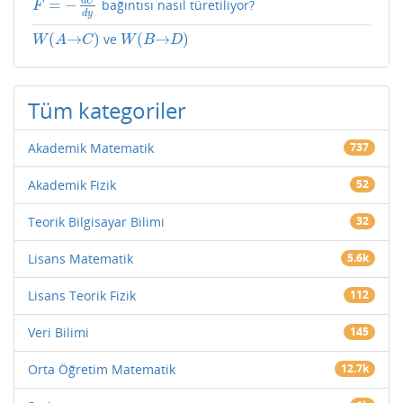
d
U
=
−
bağıntısı nasıl türetiliyor?
F
=
−
d
U
d
y
F
d
y
(
→
)
(
→
)
ve
W
(
A
→
C
)
W
(
B
→
D
)
W
A
C
W
B
D
Tüm kategoriler
Akademik Matematik
737
Akademik Fizik
52
Teorik Bilgisayar Bilimi
32
Lisans Matematik
5.6k
Lisans Teorik Fizik
112
Veri Bilimi
145
Orta Öğretim Matematik
12.7k