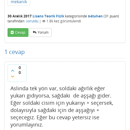
mekanik
30 Aralık 2017
Lisans Teorik Fizik
kategorisinde
b4tuhan
(
31
puan)
tarafından
soruldu
|
1.8k
kez görüntülendi
Cevap
Yorum
1
cevap
0
0
Aslında tek yön var, soldaki ağırlık eğer
yukarı gidiyorsa, sağdaki de aşşağı gider.
Eğer soldaki cisim için yukarıyı + seçersek,
dolayısıyla sağdaki için de aşşağıyı +
seçecegiz. Eğer bu cevap yetersiz ise
yorumlayınız.