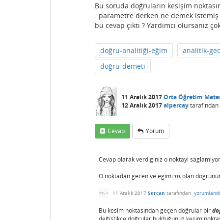
Bu soruda doğruların kesişim noktas
. parametre derken ne demek istemiş 
bu cevap çıktı ? Yardımcı olursanız çok
doğru-analitiği-eğim
analitik-ge
doğru-demeti
11 Aralık 2017
Orta Öğretim Mate
12 Aralık 2017
alpercay
tarafından
Cevap
Yorum
Cevap olarak verdiginiz o noktayi saglamiyor 
O noktadan gecen ve egimi
olan dogrunun
m
m
11 Aralık 2017
Sercan
tarafından
yorumland
Bu kesim noktasından geçen doğrular bir
do
değiştikçe doğrular bulduğunuz kesim noktas