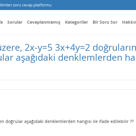
limleri soru cevap platformu
fa
Sorular
Cevaplanmamış
Kategoriler
Bir Soru Sor
Hakkı
zere, 2x-y=5 3x+4y=2 doğruların
ar aşağıdaki denklemlerden hang
n doğrular aşağıdaki denklemlerden hangisi ile ifade edilebilir ??