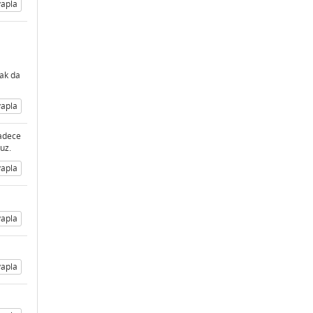
apla
rak da
apla
Sadece
ruz.
apla
apla
apla