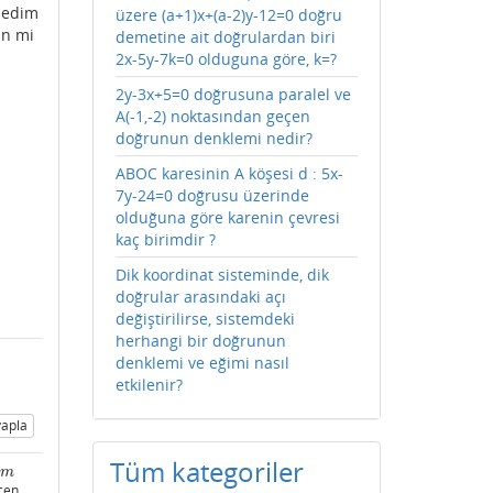
medim
üzere (a+1)x+(a-2)y-12=0 doğru
in mi
demetine ait doğrulardan biri
2x-5y-7k=0 olduguna göre, k=?
2y-3x+5=0 doğrusuna paralel ve
A(-1,-2) noktasından geçen
doğrunun denklemi nedir?
ABOC karesinin A köşesi d : 5x-
7y-24=0 doğrusu üzerinde
olduğuna göre karenin çevresi
kaç birimdir ?
Dik koordinat sisteminde, dik
doğrular arasındaki açı
değiştirilirse, sistemdeki
herhangi bir doğrunun
denklemi ve eğimi nasıl
etkilenir?
apla
Tüm kategoriler
m
m
çen