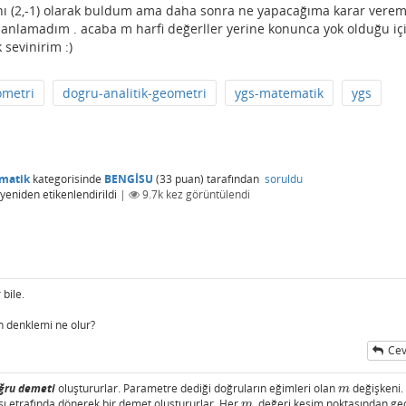
ını (2,-1) olarak buldum ama daha sonra ne yapacağıma karar vere
anlamadım . acaba m harfi değerller yerine konunca yok olduğu iç
 sevinirim :)
ometri
dogru-analitik-geometri
ygs-matematik
ygs
matik
kategorisinde
BENGİSU
(
33
puan)
tarafından
soruldu
yeniden etikenlendirildi
|
9.7k
kez görüntülendi
bile.
 denklemi ne olur?
Cev
ı
ğru demeti
oluştururlar. Parametre dediği doğruların eğimleri olan
değişkeni.
m
m
ı etrafında dönerek bir demet oluştururlar. Her
değeri kesim noktasından ge
m
m