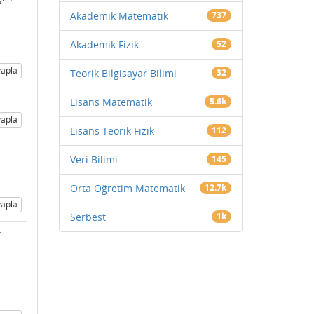
Akademik Matematik
737
Akademik Fizik
52
apla
Teorik Bilgisayar Bilimi
32
Lisans Matematik
5.6k
apla
Lisans Teorik Fizik
112
n
Veri Bilimi
145
Orta Öğretim Matematik
12.7k
apla
Serbest
1k
r