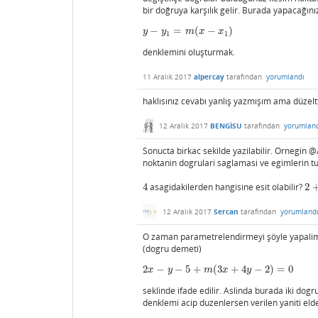
bir doğruya karşılık gelir. Burada yapacağınız
−
=
(
−
)
y
−
y
1
=
m
(
x
−
x
1
)
y
y
m
x
x
1
1
denklemini oluşturmak.
11 Aralık 2017
alpercay
tarafından
yorumlandı
haklısınız cevabı yanlış yazmışım ama düzelt
12 Aralık 2017
BENGİSU
tarafından
yorumlan
Sonucta birkac sekilde yazilabilir. Ornegin 
noktanin dogrulari saglamasi ve egimlerin t
4
asagidakilerden hangisine esit olabilir?
2
4
2
+
12 Aralık 2017
Sercan
tarafından
yorumland
O zaman parametrelendirmeyi şöyle yapali
(dogru demeti)
2
−
−
5
+
(
3
+
4
−
2
)
=
0
2
x
−
y
−
5
+
m
(
3
x
+
4
y
−
2
)
=
0
x
y
m
x
y
seklinde ifade edilir. Aslinda burada iki dog
denklemi acip duzenlersen verilen yaniti eld