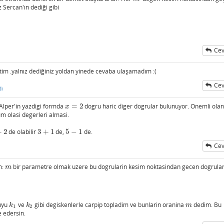
 Sercan'ın dediği gibi
Cev
tim .yalnız dediğiniz yoldan yinede cevaba ulaşamadım :(
Cev
dı
@Alper'in yazdigi formda
=
2
dogru haric diger dogrular bulunuyor. Onemli ola
x
=
2
x
um olasi degerleri almasi.
+
2
de olabilir
3
+
1
de,
5
−
1
de.
2
3
+
1
5
−
1
Cev
ı
m:
bir parametre olmak uzere bu dogrularin kesim noktasindan gecen dogrula
m
m
ruyu
ve
gibi degiskenlerle carpip topladim ve bunlarin oranina
dedim. Bu
k
1
k
2
m
k
k
m
1
2
e edersin.