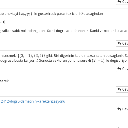
Cev
abit noktayi
(
,
)
ile gosterirsek parantez icleri
0
olacagindan
(
x
0
,
y
0
)
0
x
y
0
0
=
0
gistikce sabit noktadan gecen farkli dogrular elde ederiz. Kaniti vektorler kullana
Cev
man secmek:
{
(
2
,
−
1
)
,
(
3
,
4
)
}
gibi. Biri digerinin kati olmazsa zaten bu saglanir. 
{
(
2
,
−
1
)
,
(
3
,
4
)
}
dogrusu bosta kaliyor. :) Sonucta vektorun yonunu surekli
(
2
,
−
1
)
ile degistiriyo
(
2
,
−
1
)
Cev
ı
gerekli.
Cev
ı
12412/dogru-demetinin-karekterizasyonu
Cev