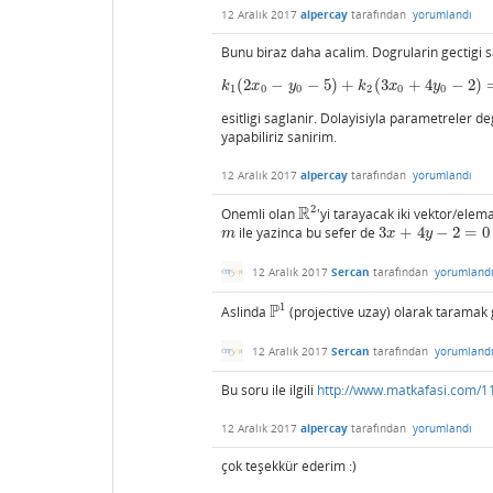
12 Aralık 2017
alpercay
tarafından
yorumlandı
Bunu biraz daha acalim. Dogrularin gectigi s
(
2
−
−
5
)
+
(
3
+
4
−
2
)
k
1
(
2
x
0
−
y
0
−
5
)
+
k
2
(
3
x
0
+
4
y
0
−
2
)
=
0
k
x
y
k
x
y
1
0
0
2
0
0
esitligi saglanir. Dolayisiyla parametreler de
yapabiliriz sanirim.
12 Aralık 2017
alpercay
tarafından
yorumlandı
2
R
Onemli olan
'yi tarayacak iki vektor/ele
R
2
ile yazinca bu sefer de
3
+
4
−
2
=
0
m
3
x
+
4
y
−
2
=
0
m
x
y
12 Aralık 2017
Sercan
tarafından
yorumland
1
P
Aslinda
(projective uzay) olarak taramak 
P
1
12 Aralık 2017
Sercan
tarafından
yorumland
Bu soru ile ilgili
http://www.matkafasi.com/1
12 Aralık 2017
alpercay
tarafından
yorumlandı
çok teşekkür ederim :)