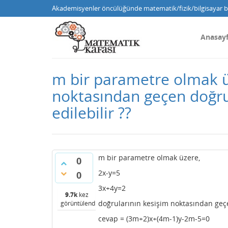
Akademisyenler öncülüğünde matematik/fizik/bilgisayar bi
Anasay
m bir parametre olmak ü
noktasından geçen doğrul
edilebilir ??
m bir parametre olmak üzere,
0
2x-y=5
0
3x+4y=2
9.7k
kez
doğrularının kesişim noktasından geçe
görüntülendi
cevap = (3m+2)x+(4m-1)y-2m-5=0