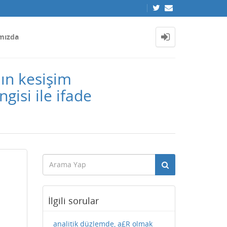
mızda
ın kesişim
isi ile ifade
İlgili sorular
analitik düzlemde, a£R olmak