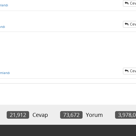
Cev
landı
Cev
andı
Cev
umlandı
21,912
Cevap
73,672
Yorum
3,978,