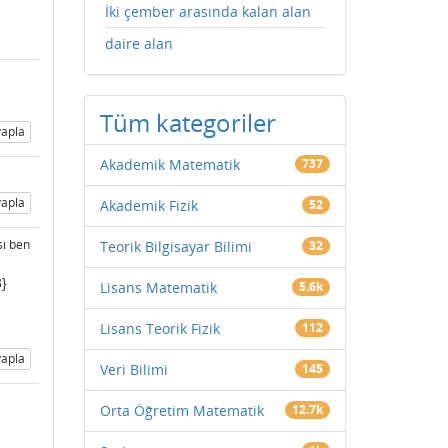
İki çember arasında kalan alan
daire alan
Tüm kategoriler
apla
Akademik Matematik
737
apla
Akademik Fizik
52
sı ben
Teorik Bilgisayar Bilimi
32
3}
Lisans Matematik
5.6k
Lisans Teorik Fizik
112
apla
Veri Bilimi
145
Orta Öğretim Matematik
12.7k