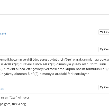
Cev
landı
Cev
tematik hocamın verdiği ödev sorusu olduğu için 'özel' olarak tanımlamayı açıkça
ün 4/3
π r^{3} türevini alınca 4
π r^{2} olmasıyla yüzey alanı formülünü
2} türevini alınca 2
πr çevreyi vermesi ama küpün hacim formülünü a^{
pün yüzey alanının 6 a^{2} olmasıyla aradaki fark soruluyor.
Cev
andı
anırsan "özel" olmuyor.
pa göre) türevi değil.