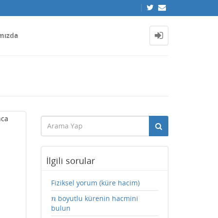
mızda
nca
İlgili sorular
Fiziksel yorum (küre hacim)
boyutlu kürenin hacmini
n
n
bulun