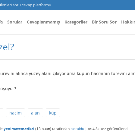
limleri soru cevap platformu
fa
Sorular
Cevaplanmamış
Kategoriler
Bir Soru Sor
Hakkı
zel?
n türevini alınca yüzey alanı çıkıyor ama küpün hacminin türevini alı
düşüyor?
hacim
alan
küp
de
yenimatematikci
(
13
puan)
tarafından
soruldu
|
4.8k
kez görüntülendi