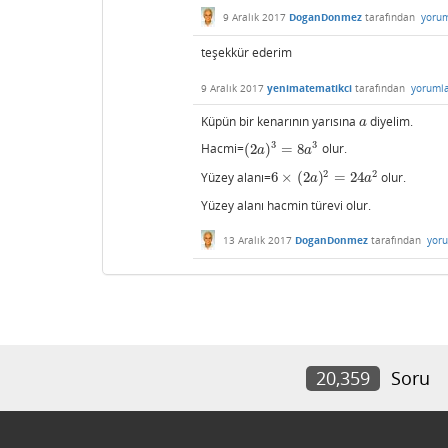
9 Aralık 2017
DoganDonmez
tarafından
yorum
teşekkür ederim
9 Aralık 2017
yenimatematikci
tarafından
yoruml
Küpün bir kenarının yarısına
diyelim.
a
a
3
3
Hacmi=
(
2
)
=
8
olur.
(
2
a
)
3
=
8
a
3
a
a
2
2
Yüzey alanı=
6
×
(
2
)
=
24
olur.
6
×
(
2
a
)
2
=
24
a
2
a
a
Yüzey alanı hacmin türevi olur.
13 Aralık 2017
DoganDonmez
tarafından
yor
20,359
Soru