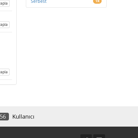
Serbest
1k
apla
apla
apla
056
Kullanıcı