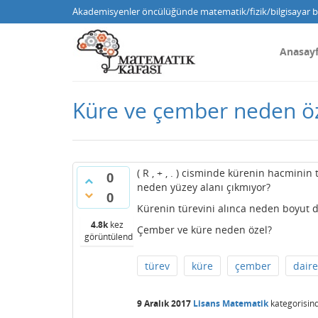
Akademisyenler öncülüğünde matematik/fizik/bilgisayar bi
Anasay
Küre ve çember neden ö
( R , + , . ) cisminde kürenin hacmini
0
neden yüzey alanı çıkmıyor?
0
Kürenin türevini alınca neden boyut 
4.8k
kez
Çember ve küre neden özel?
görüntülendi
türev
küre
çember
daire
9 Aralık 2017
Lisans Matematik
kategorisin