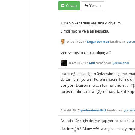
Cevap
Yorum
Kürenin kenarının yarısına
diyelim.
a
a
Şimdi hacim ve alan hesapla.
9 Aralık 2017
DoganDonmez
tarafından
yorum
özel olmak nasıl tanımlanıyor?
9 Aralık 2017
Anil
tarafından
yorumlandı
lisans eğitimi aldığım üniversitede genel ma
de tam bilmiyorum. Kürenin hacim formülün
veriyor. Dairenin alan formülünün
π r^{
türevini alınca 3 a^{2} olması fakat kü
9 Aralık 2017
yenimatematikci
tarafından
yoruml
Aslında küre için de, yarıçap yerine çap kull
π
3
2
Hacim=
Alan=
. Alan, hacmin (yarıça
π
6
d
3
π
d
2
d
π
d
6