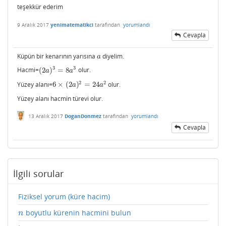
teşekkür ederim
9 Aralık 2017
yenimatematikci
tarafından
yorumlandı
Cevapla
Küpün bir kenarının yarısına
diyelim.
a
a
3
3
Hacmi=
(
2
)
=
8
olur.
(
2
a
)
3
=
8
a
3
a
a
2
2
Yüzey alanı=
6
×
(
2
)
=
24
olur.
6
×
(
2
a
)
2
=
24
a
2
a
a
Yüzey alanı hacmin türevi olur.
13 Aralık 2017
DoganDonmez
tarafından
yorumlandı
Cevapla
İlgili sorular
Fiziksel yorum (küre hacim)
boyutlu kürenin hacmini bulun
n
n