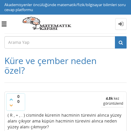
Akademisyenler öncülüğünde matematik/fizik/bilgisayar bilimleri soru
cevap platformu
Toggle
navigation
Küre ve çember neden
özel?
0
4.8k
kez
0
görüntülendi
( R , + , . ) cisminde kürenin hacminin türevini alınca yüzey
alanı çıkıyor ama küpün hacminin türevini alınca neden
yüzey alanı çıkmıyor?