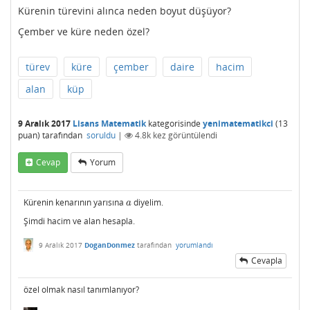
Kürenin türevini alınca neden boyut düşüyor?
Çember ve küre neden özel?
türev
küre
çember
daire
hacim
alan
küp
9 Aralık 2017
Lisans Matematik
kategorisinde
yenimatematikci
(
13
puan)
tarafından
soruldu
|
4.8k
kez görüntülendi
Cevap
Yorum
Kürenin kenarının yarısına
diyelim.
a
a
Şimdi hacim ve alan hesapla.
9 Aralık 2017
DoganDonmez
tarafından
yorumlandı
Cevapla
özel olmak nasıl tanımlanıyor?