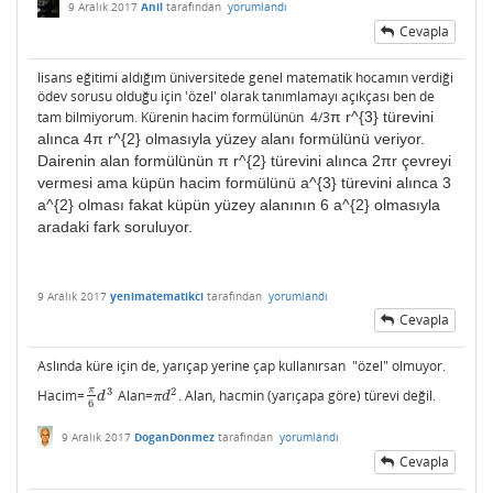
9 Aralık 2017
Anil
tarafından
yorumlandı
Cevapla
lisans eğitimi aldığım üniversitede genel matematik hocamın verdiği
ödev sorusu olduğu için 'özel' olarak tanımlamayı açıkçası ben de
tam bilmiyorum. Kürenin hacim formülünün 4/3
π r^{3} türevini
alınca 4
π r^{2} olmasıyla yüzey alanı formülünü veriyor.
Dairenin alan formülünün
π r^{2} türevini alınca 2
πr çevreyi
vermesi ama küpün hacim formülünü a^{3} türevini alınca 3
a^{2} olması fakat küpün yüzey alanının 6 a^{2} olmasıyla
aradaki fark soruluyor.
9 Aralık 2017
yenimatematikci
tarafından
yorumlandı
Cevapla
Aslında küre için de, yarıçap yerine çap kullanırsan "özel" olmuyor.
π
3
2
Hacim=
Alan=
. Alan, hacmin (yarıçapa göre) türevi değil.
π
6
d
3
π
d
2
d
π
d
6
9 Aralık 2017
DoganDonmez
tarafından
yorumlandı
Cevapla