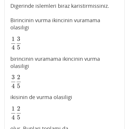
Digerinde islemleri biraz karistirmissiniz.
Birincinin vurma ikincinin vuramama
olasiligi
1
3
1
4
3
5
4
5
birincinin vuramama ikincinin vurma
olasiligi
3
2
3
4
2
5
4
5
ikisinin de vurma olasiligi
1
2
1
4
2
5
4
5
olur. Bunlari toplami da