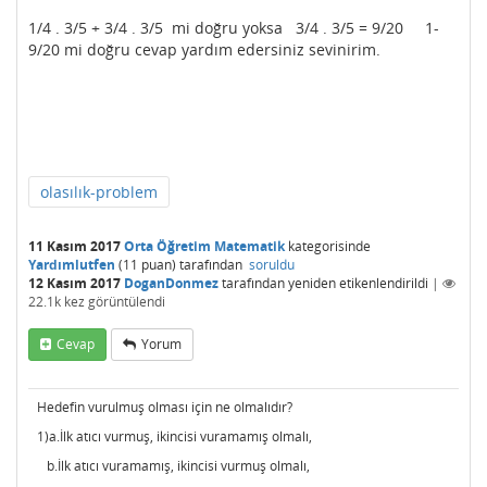
1/4 . 3/5 + 3/4 . 3/5 mi doğru yoksa 3/4 . 3/5 = 9/20 1-
9/20 mi doğru cevap yardım edersiniz sevinirim.
olasılık-problem
11 Kasım 2017
Orta Öğretim Matematik
kategorisinde
Yardımlutfen
(
11
puan)
tarafından
soruldu
12 Kasım 2017
DoganDonmez
tarafından
yeniden etikenlendirildi
|
22.1k
kez görüntülendi
Cevap
Yorum
Hedefin vurulmuş olması için ne olmalıdır?
1)a.İlk atıcı vurmuş, ikincisi vuramamış olmalı,
b.İlk atıcı vuramamış, ikincisi vurmuş olmalı,