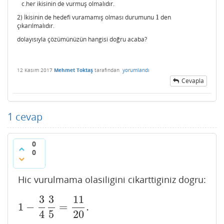
c.her ikisinin de vurmuş olmalıdır.
2) İkisinin de hedefi vuramamış olması durumunu
1
den
1
çıkarılmalıdır.
dolayısıyla çözümünüzün hangisi doğru acaba?
12 Kasım 2017
Mehmet Toktaş
tarafından
yorumlandı
Cevapla
1
cevap
0
0
Hic vurulmama olasiligini cikarttiginiz dogru:
3
3
11
1
−
=
.
1
−
3
4
3
5
=
11
20
.
4
5
20