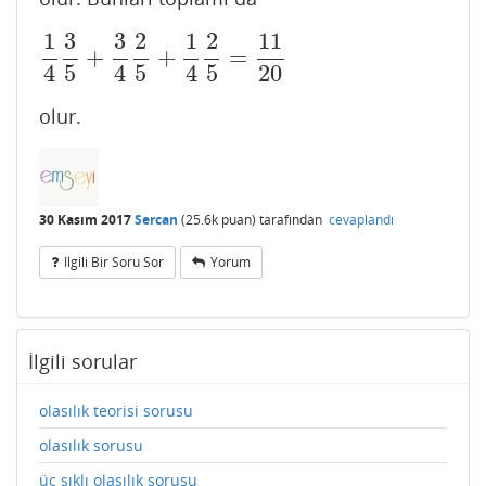
1
3
3
2
1
2
11
+
+
=
1
4
3
5
+
3
4
2
5
+
1
4
2
5
=
11
20
4
5
4
5
4
5
20
olur.
30 Kasım 2017
Sercan
(
25.6k
puan)
tarafından
cevaplandı
Ilgili Bir Soru Sor
Yorum
İlgili sorular
olasılık teorisi sorusu
olasılık sorusu
üç şıklı olasılık sorusu