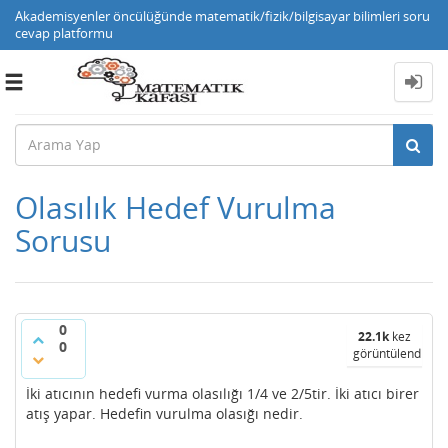
Akademisyenler öncülüğünde matematik/fizik/bilgisayar bilimleri soru
cevap platformu
Toggle
navigation
Olasılık Hedef Vurulma
Sorusu
0
22.1k
kez
0
görüntülendi
İki atıcının hedefi vurma olasılığı 1/4 ve 2/5tir. İki atıcı birer
atış yapar. Hedefin vurulma olasığı nedir.