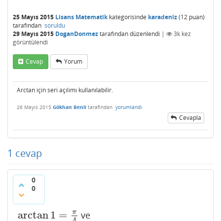
25 Mayıs 2015
Lisans Matematik
kategorisinde
karadeniz
(
12
puan)
tarafından
soruldu
29 Mayıs 2015
DoganDonmez
tarafından
düzenlendi
|
3k
kez
görüntülendi
Cevap
Yorum
Arctan için seri açılımı kullanılabilir.
26 Mayıs 2015
Gökhan Benli
tarafından
yorumlandı
Cevapla
1
cevap
0
0
arctan
1
=
π
ve
arctan
1
=
π
4
4