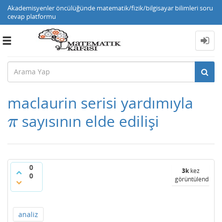
Akademisyenler öncülüğünde matematik/fizik/bilgisayar bilimleri soru
cevap platformu
Toggle
navigation
maclaurin serisi yardımıyla
sayısının elde edilişi
π
π
0
3k
kez
0
görüntülendi
analiz