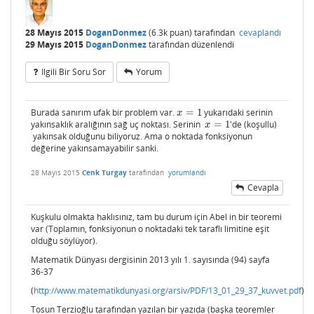
28 Mayıs 2015
DoganDonmez
(
6.3k
puan)
tarafından
cevaplandı
29 Mayıs 2015
DoganDonmez
tarafından
düzenlendi
Ilgili Bir Soru Sor
Yorum
Burada sanırım ufak bir problem var.
=
1
yukarıdaki serinin
x
=
1
x
yakınsaklık aralığının sağ uç noktası. Serinin
=
1
'de (koşullu)
x
=
1
x
yakınsak olduğunu biliyoruz. Ama o noktada fonksiyonun
değerine yakınsamayabilir sanki.
28 Mayıs 2015
Cenk Turgay
tarafından
yorumlandı
Cevapla
Kuşkulu olmakta haklısınız, tam bu durum için Abel in bir teoremi
var (Toplamın, fonksiyonun o noktadaki tek taraflı limitine eşit
olduğu söylüyor).
Matematik Dünyası dergisinin 2013 yılı 1. sayısında (94) sayfa
36-37
(
http://www.matematikdunyasi.org/arsiv/PDF/13_01_29_37_kuvvet.pdf
)
Tosun Terzioğlu tarafından yazılan bir yazıda (başka teoremler