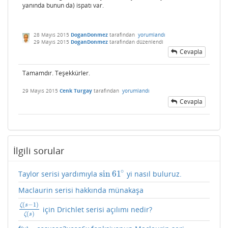
yanında bunun da) ispatı var.
28 Mayıs 2015
DoganDonmez
tarafından
yorumlandı
29 Mayıs 2015
DoganDonmez
tarafından
düzenlendi
Cevapla
Tamamdır. Teşekkürler.
29 Mayıs 2015
Cenk Turgay
tarafından
yorumlandı
Cevapla
İlgili sorular
∘
sin
61
Taylor serisi yardımıyla
yi nasıl buluruz.
sin
61
∘
Maclaurin serisi hakkında münakaşa
(
−
1
)
ζ
s
için Drichlet serisi açılımı nedir?
ζ
(
s
−
1
)
ζ
(
s
)
(
)
ζ
s