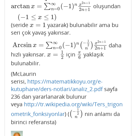
2
+
1
∞
n
arctan
=
(
−
1
)
x
n
∑
oluşundan
arctan
x
=
∑
n
=
0
∞
(
−
1
)
n
x
2
n
+
1
2
n
+
1
(
−
1
≤
x
≤
1
)
x
=
0
2
+
1
n
n
(
−
1
≤
≤
1
)
x
=
1
(seride
yazarak) bulunabilir ama bu
x
=
1
x
seri çok yavaş yakınsar.
1
2
+
1
∞
−
n
Arcsin
=
(
−
1
)
x
n
∑
(
)
daha
Arcsin
x
=
∑
n
=
0
∞
(
−
1
)
n
(
−
1
2
n
)
x
2
n
+
1
2
n
+
1
x
2
=
0
2
+
1
n
n
n
1
=
π
hızlı yakınsar.
için
yaklaşık
x
=
1
2
π
6
x
2
6
bulunabilir.
(McLaurin
serisi,
https://matematikkoyu.org/e-
kutuphane/ders-notlari/analiz_2.pdf
sayfa
236 dan yararlanarak bulunur
veya
http://tr.wikipedia.org/wiki/Ters_trigon
1
−
ometrik_fonksiyonlar
) (
(
)
nin anlamı da
(
−
1
2
n
)
2
n
birinci referansta)