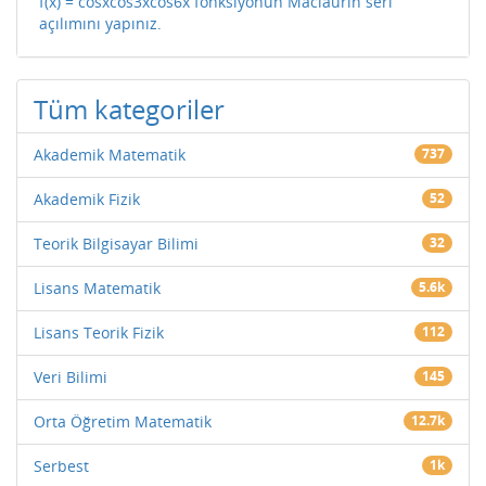
f(x) = cosxcos3xcos6x fonksiyonun Maclaurin seri
açılımını yapınız.
Tüm kategoriler
Akademik Matematik
737
Akademik Fizik
52
Teorik Bilgisayar Bilimi
32
Lisans Matematik
5.6k
Lisans Teorik Fizik
112
Veri Bilimi
145
Orta Öğretim Matematik
12.7k
Serbest
1k