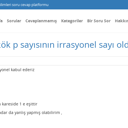
limleri soru cevap platformu
fa
Sorular
Cevaplanmamış
Kategoriler
Bir Soru Sor
Hakkı
ök p sayısının irrasyonel sayı ol
syonel kabul ederiz
n kareside 1 e eşittir
dar da yanlış yapmış olabilirim ,