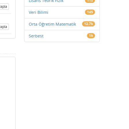
Lisans Teorik Fizik
112
apla
Veri Bilimi
145
Orta Öğretim Matematik
12.7k
apla
Serbest
1k