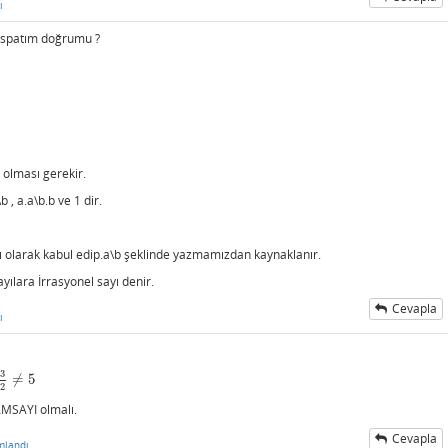
ı
İspatım doğrumu ?
1 olması gerekir.
 , a.a\b.b ve 1 dir.
ayı olarak kabul edip.a\b şeklinde yazmamızdan kaynaklanır.
yılara İrrasyonel sayı denir.
Cevapla
ı
3
≠
5
3
2
≠
5
2
TAMSAYI olmalı.
Cevapla
mlandı