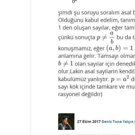
b
şimdi şu soruyu soralım asal b
Olduğunu kabul edelim, tanım g
1 den oluşan sayılar, eğer tamk
a
≠
çünkü sonuçta
bu da ta
p
≠
a
b
p
b
(
,
)
=
1
konuşmamız, eğer
(
a
,
b
)
=
1
a
b
anlamına gelir. Tamsayı olmam
≠
1
olan sayılar için denedi
b
≠
1
b
olur.Lakin asal sayilarin kendi
2
=
kabulümüz yanlıştır.
de
p
=
a
2
p
a
sayı kök içinde tamkare ve mua
rasyonel değildir)
27 Ekim 2017
Deniz Tuna Yalçın