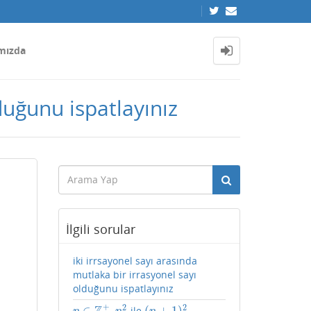
mızda
duğunu ispatlayınız
İlgili sorular
iki irrsayonel sayı arasında
mutlaka bir irrasyonel sayı
olduğunu ispatlayınız
+
2
2
∈
(
+
1
)
,
ile