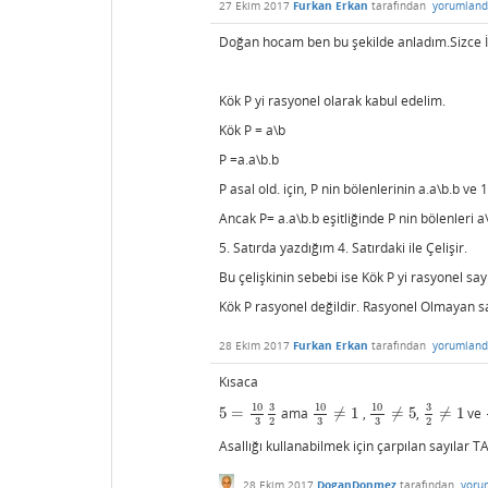
27 Ekim 2017
Furkan Erkan
tarafından
yorumland
Doğan hocam ben bu şekilde anladım.Sizce 
Kök P yi rasyonel olarak kabul edelim.
Kök P = a\b
P =a.a\b.b
P asal old. için, P nin bölenlerinin a.a\b.b ve 
Ancak P= a.a\b.b eşitliğinde P nin bölenleri a\b
5. Satırda yazdığım 4. Satırdaki ile Çelişir.
Bu çelişkinin sebebi ise Kök P yi rasyonel s
Kök P rasyonel değildir. Rasyonel Olmayan sa
28 Ekim 2017
Furkan Erkan
tarafından
yorumland
Kısaca
10
3
10
10
3
5
=
ama
≠
1
,
≠
5
,
≠
1
ve
5
=
10
3
3
2
10
3
≠
1
10
3
≠
5
3
2
≠
1
3
3
3
2
2
Asallığı kullanabilmek için çarpılan sayılar 
28 Ekim 2017
DoganDonmez
tarafından
yoru