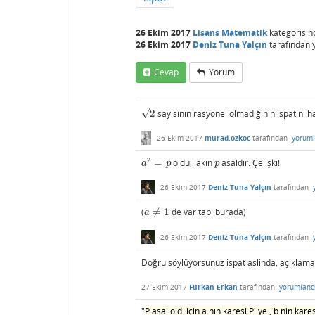
26 Ekim 2017
Lisans Matematik
kategorisin
26 Ekim 2017
Deniz Tuna Yalçın
tarafından
Cevap
Yorum
–
√
2
sayısının rasyonel olmadığının ispatını h
2
26 Ekim 2017
murad.ozkoc
tarafından
yoruml
2
=
oldu, lakin
asaldir. Çelişki!
a
2
=
p
p
a
p
p
26 Ekim 2017
Deniz Tuna Yalçın
tarafından
(
≠
1
de var tabi burada)
a
≠
1
a
26 Ekim 2017
Deniz Tuna Yalçın
tarafından
Doğru söylüyorsunuz ispat aslinda, açıkla
27 Ekim 2017
Furkan Erkan
tarafından
yorumland
"
P asal old. için a nın karesi P' ye , b nin kar