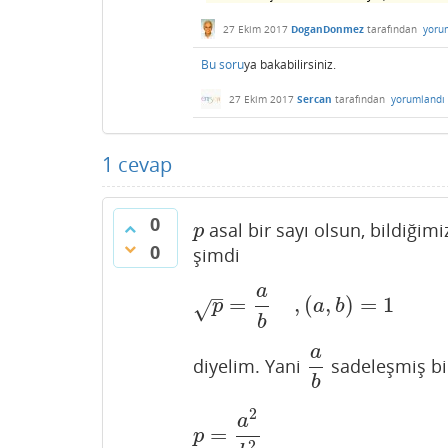
27 Ekim 2017
DoganDonmez
tarafından
yoru
Bu soru
ya bakabilirsiniz.
27 Ekim 2017
Sercan
tarafından
yorumlandı
1
cevap
0
asal bir sayı olsun, bildiğim
p
p
0
şimdi
a
–
=
,
(
,
)
=
1
p
=
a
b
,
(
a
,
b
)
=
1
p
a
b
√
b
a
diyelim. Yani
sadeleşmiş bir
a
b
b
2
a
=
p
=
a
2
b
2
p
2