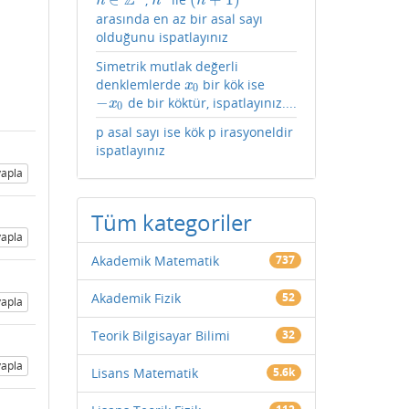
Z
n
∈
Z
+
n
2
(
n
+
1
)
2
n
n
n
arasında en az bir asal sayı
olduğunu ispatlayınız
Simetrik mutlak değerli
denklemlerde
bir kök ise
x
0
x
0
−
de bir köktür, ispatlayınız....
−
x
0
x
0
p asal sayı ise kök p irasyoneldir
ispatlayınız
apla
Tüm kategoriler
apla
Akademik Matematik
737
Akademik Fizik
52
apla
Teorik Bilgisayar Bilimi
32
apla
Lisans Matematik
5.6k