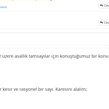
Cev
mlandı
Cev
iz üzere asallik tamsayılar için konuştuğumuz bir konu
 kesir ve rasyonel bir sayı. Karesini alalım;