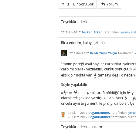
Ilgili Bir Soru Sor
Yorum
Teşekkür ederim.
27 Ekim 2017
Furkan Erkan
tarafından
yorumland
Rica ederim, kolay gelsin:)
27 Ekim 2017
Deniz Tuna Yalçın
tarafından
"tanım gereği asal sayılar çarpanları yalnızc
çarpımı olarak yazılabilir, çünkü sonuçta
p
≠
a
p
a
eksik bir nokta var.
tamsayı değil o nedenl
a
b
b
Şöyle yapılabilir:
2
2
2
=
olur.
sol tarafı böldüğü için
yi 
a
2
p
=
b
2
p
b
2
a
p
b
p
b
olarak tek şekilde yazılışı kullanılıyor).
=
b
=
p
c
(
c
b
p
önceki aynı argüment ile
,
yı da böler. Çeli
p
a
p
a
27 Ekim 2017
DoganDonmez
tarafından
yoru
28 Ekim 2017
DoganDonmez
tarafından
düzen
Teşekkür ederim hocam