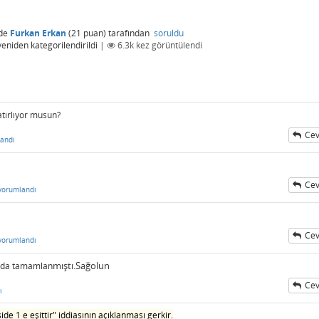
de
Furkan Erkan
(
21
puan)
tarafından
soruldu
yeniden kategorilendirildi
|
6.3k
kez görüntülendi
atırlıyor musun?
Cev
andı
Cev
yorumlandı
Cev
yorumlandı
mıştı.Sağolun
mada tamamlan
Cev
ı
eside 1 e eşittir" iddiasının açıklanması gerkir.