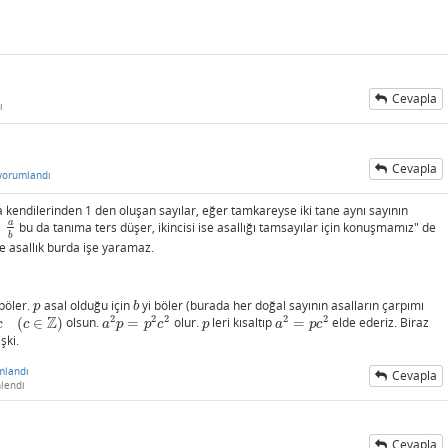
Cevapla
ı
Cevapla
yorumlandı
a kendilerinden 1 den oluşan sayılar, eğer tamkareyse iki tane aynı sayının
a
≠
bu da tanıma ters düşer, ikincisi ise asallığı tamsayılar için konuşmamız" de
b
b
e asallık burda işe yaramaz.
böler.
asal olduğu için
yi böler (burada her doğal sayının asalların çarpımı
p
b
p
b
Z
2
2
2
2
2
(
∈
)
olsun.
=
olur.
leri kısaltıp
=
elde ederiz. Biraz
∈
Z
)
a
2
p
=
p
2
c
2
p
a
2
=
p
c
2
c
c
a
p
p
c
p
a
p
c
şki.
mlandı
Cevapla
lendi
Cevapla