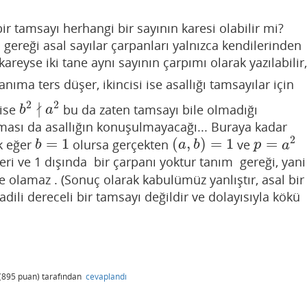
ir tamsayı herhangi bir sayının karesi olabilir mi?
ereği asal sayılar çarpanları yalnızca kendilerinden
areyse iki tane aynı sayının çarpımı olarak yazılabilir,
nıma ters düşer, ikincisi ise asallığı tamsayılar için
2
2
∤
ise
bu da zaten tamsayı bile olmadığı
b
2
∤
a
2
b
a
ası da asallığın konuşulmayacağı... Buraya kadar
2
=
1
(
,
)
=
1
=
k eğer
olursa gerçekten
ve
b
=
1
(
a
,
b
)
=
1
p
=
a
2
b
a
b
p
a
leri ve 1 dışında bir çarpanı yoktur tanım gereği, yani
 olamaz . (Sonuç olarak kabulümüz yanlıştır, asal bir
dili dereceli bir tamsayı değildir ve dolayısıyla kökü
(
895
puan)
tarafından
cevaplandı