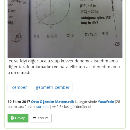
ec ve fdyi diğer uca uzatıp kuvvet denemek istedim ama
diğer tarafı bulamadım ve paralellik ten acı denedim ama
o da olmadı
-cember
geometri-çember
10 Ekim 2017
Orta Öğretim Matematik
kategorisinde
Yusufede
(
28
puan)
tarafından
soruldu
|
2.6k
kez görüntülendi
Cevap
Yorum