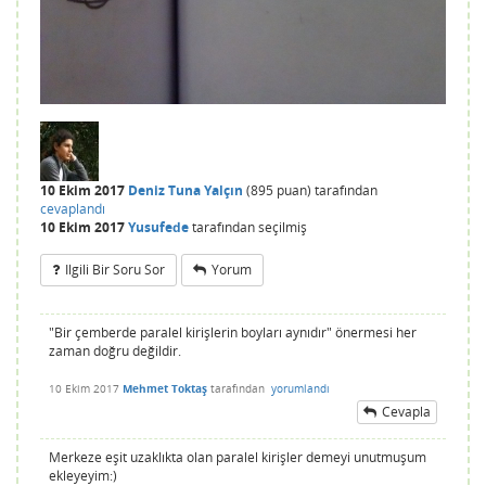
10 Ekim 2017
Deniz Tuna Yalçın
(
895
puan)
tarafından
cevaplandı
10 Ekim 2017
Yusufede
tarafından
seçilmiş
Ilgili Bir Soru Sor
Yorum
"Bir çemberde paralel kirişlerin boyları aynıdır" önermesi her
zaman doğru değildir.
10 Ekim 2017
Mehmet Toktaş
tarafından
yorumlandı
Cevapla
Merkeze eşit uzaklıkta olan paralel kirişler demeyi unutmuşum
ekleyeyim:)