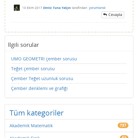
10 Ekim 2017
Deniz Tuna Yalçın
tarafından
yorumlandı
Cevapla
İlgili sorular
UMO GEOMETRI çember sorusu
Teğet çember sorusu
Çember Teğet uzunluk sorusu
Çember denklemi ve grafiği
Tüm kategoriler
Akademik Matematik
737
52