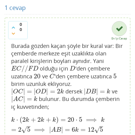
1
cevap
0
0
En İyi Cevap
Burada gözden kaçan şöyle bir kural var: Bir
çemberde merkeze eşit uzaklıkta olan
paralel kirişlerin boyları aynıdır. Yani
/
/
olduğu için
'den çembere
E
C
/
/
F
D
D
E
C
F
D
D
20
5
uzatınca
ve
'den çembere uzatınca
20
C
5
C
birim uzunluk ekliyoruz.
|
|
=
|
|
=
2
|
|
=
dersek
ve
|
O
C
|
=
|
O
D
|
=
2
k
|
D
B
|
=
k
O
C
O
D
k
D
B
k
|
|
=
bulunur. Bu durumda çemberin
|
A
C
|
=
k
A
C
k
iç kuvvetinden;
⋅
(
2
+
2
+
)
=
20
⋅
5
⟹
k
⋅
(
2
k
+
2
k
+
k
)
=
20
⋅
5
⟹
k
=
2
5
⟹
|
A
B
|
=
6
k
=
12
5
k
k
k
k
k
–
–
=
2
5
⟹
|
|
=
6
=
12
5
√
√
A
B
k